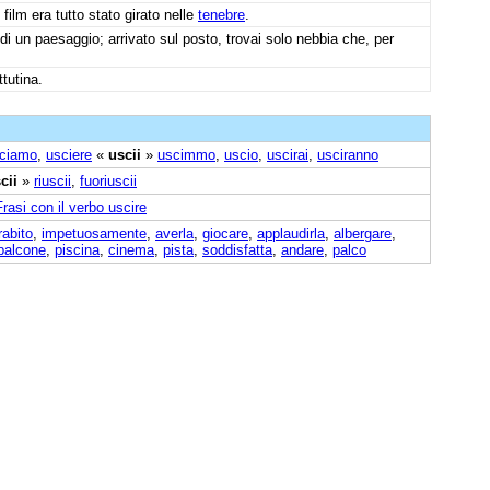
ilm era tutto stato girato nelle
tenebre
.
di un paesaggio; arrivato sul posto, trovai solo nebbia che, per
tutina.
ciamo
,
usciere
«
uscii
»
uscimmo
,
uscio
,
uscirai
,
usciranno
cii
»
riuscii
,
fuoriuscii
Frasi con il verbo uscire
rabito
,
impetuosamente
,
averla
,
giocare
,
applaudirla
,
albergare
,
balcone
,
piscina
,
cinema
,
pista
,
soddisfatta
,
andare
,
palco