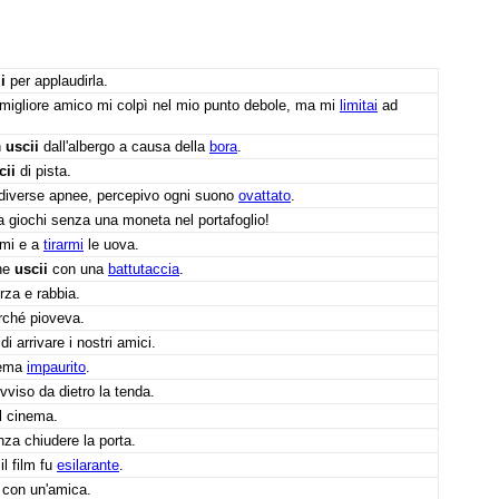
i
per applaudirla.
 migliore amico mi colpì nel mio punto debole, ma mi
limitai
ad
n
uscii
dall'albergo a causa della
bora
.
cii
di pista.
 diverse apnee, percepivo ogni suono
ovattato
.
a giochi senza una moneta nel portafoglio!
rmi e a
tirarmi
le uova.
 ne
uscii
con una
battutaccia
.
rza e rabbia.
ché pioveva.
di arrivare i nostri amici.
nema
impaurito
.
vviso da dietro la tenda.
l cinema.
za chiudere la porta.
l film fu
esilarante
.
con un'amica.