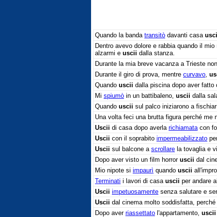
Quando la banda
transitò
davanti casa
usci
Dentro avevo dolore e rabbia quando il mio
alzarmi e
uscii
dalla stanza.
Durante la mia breve vacanza a Trieste no
Durante il giro di prova, mentre
curvavo
,
us
Quando
uscii
dalla piscina dopo aver fatto
Mi
spiumò
in un battibaleno,
uscii
dalla sal
Quando
uscii
sul palco iniziarono a fischia
Una volta feci una brutta figura perché me
Uscii
di casa dopo averla
richiamata
con fo
Uscii
con il soprabito
impermeabilizzato
per
Uscii
sul balcone a
scrollare
la tovaglia e vi
Dopo aver visto un film horror
uscii
dal ci
Mio nipote si
impaurì
quando
uscii
all'impro
Terminati
i lavori di casa
uscii
per andare a
Uscii
impetuosamente
senza salutare e sen
Uscii
dal cinema molto soddisfatta, perché i
Dopo aver
riassettato
l'appartamento,
uscii