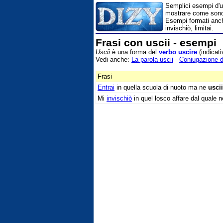
Semplici esempi d'us
mostrare come sono 
Esempi formati anche
invischiò, limitai.
Frasi con uscii - esempi
Uscii
è una forma del
verbo uscire
(indicat
Vedi anche:
La parola uscii
-
Coniugazione d
Frasi
Entrai
in quella scuola di nuoto ma ne
uscii
Mi
invischiò
in quel losco affare dal quale 