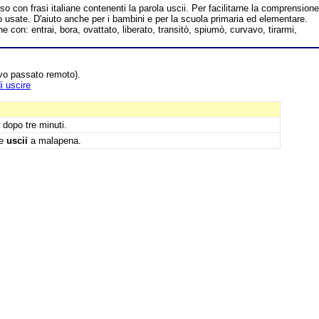
o con frasi italiane contenenti la parola uscii. Per facilitarne la comprensione
usate. D'aiuto anche per i bambini e per la scuola primaria ed elementare.
 con: entrai, bora, ovattato, liberato, transitò, spiumò, curvavo, tirarmi,
ivo passato remoto).
i uscire
dopo tre minuti.
ne
uscii
a malapena.