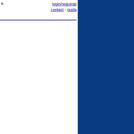
 e
login/registrati
contest
-
guida