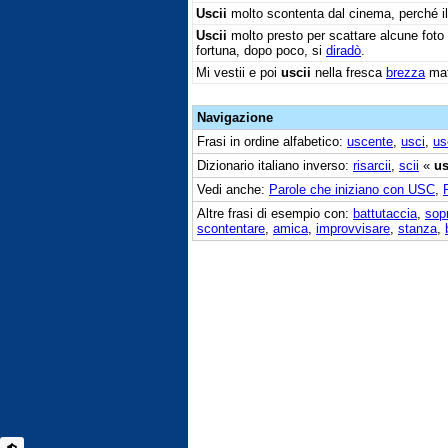
Uscii
molto scontenta dal cinema, perché il f
Uscii
molto presto per scattare alcune foto 
fortuna, dopo poco, si
diradò
.
Mi vestii e poi
uscii
nella fresca
brezza
mat
Navigazione
Frasi in ordine alfabetico:
uscente
,
usci
,
us
Dizionario italiano inverso:
risarcii
,
scii
«
us
Vedi anche:
Parole che iniziano con USC
,
Altre frasi di esempio con:
battutaccia
,
sop
scontentare
,
amica
,
improvvisare
,
stanza
,