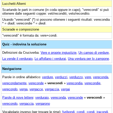
Lucchetti Alterni
Scartando le parti in comune (in coda oppure in capo), "verecondi" si può
ottenere dalle seguenti coppie: veti/reconditi, veto/recondito.
Usando "verecondi" (*) si possono ottenere i seguenti risultati: verecondia
* =
diadi
; verecondie * =
diedi
.
Sciarade e composizione
"verecondi" è formata da: vere+condi.
Quiz - indovina la soluzione
Definizioni da Cruciverba:
Vere e proprie ingiustizie
,
Un campo di verdure
,
La vende il verduraio
,
Lo affollano i verdurai
,
Una verdura per lo zampone
.
Navigazione
Parole in ordine alfabetico:
verdure
,
verduzzi
,
verduzzo
,
vere
,
vereconda
,
verecondamente
,
vereconde
«
verecondi
»
verecondia
,
verecondie
,
verecondo
,
verga
,
vergacce
,
vergaccia
,
vergai
Parole di nove lettere
:
verduraio
,
vereconda
,
vereconde
«
verecondi
»
verecondo
,
vergaccia
,
vergarono
Vocabolario inverso (per trovare le rime):
furibondi
,
condì
,
condi
,
iracondi
,