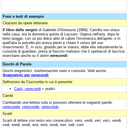
Frasi e testi di esempio
Citazioni da opere letterarie
Il libro delle vergini
di
Gabriele D'Annunzio
(1884): Camilla non stava
nella casa; era la domenica quinta di Lazzaro. Urgeva nell'aria, dopo le
brevi piogge, con un più dolce alito di calore l'imminenza dell'aprile; e in
quell'aria la pulzella più aveva pieno e chiaro il senso del suo
rinascimento. E, in ozio, girando per le stanze, ebbe ella naturalmente la
curiosità di guardare, presa al fascino malsano che li spettacoli di lascivia
esercitano anche su li animi
verecondi
.
Giochi di Parole
Giochi enigmistici, trasformazioni varie e curiosità. Vedi anche:
Anagrammi per verecondi
Definizioni da Cruciverba in cui è presente
Casti, verecondi
= pudici
Cambi
Cambiando una lettera sola si possono ottenere le seguenti parole:
vereconda
,
vereconde
,
verecondo
.
Scarti
Scarti di lettere con resto non consecutivo: vero, verdi, veri, veci, vendi,
vedi, eredi, erodi, eroi, eoni, rendi, reni, rodi, coni.