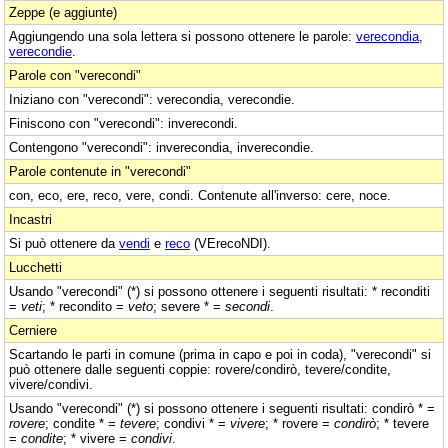
Zeppe (e aggiunte)
Aggiungendo una sola lettera si possono ottenere le parole:
verecondia
,
verecondie
.
Parole con "verecondi"
Iniziano con "verecondi": verecondia, verecondie.
Finiscono con "verecondi": inverecondi.
Contengono "verecondi": inverecondia, inverecondie.
Parole contenute in "verecondi"
con, eco, ere, reco, vere, condi. Contenute all'inverso: cere, noce.
Incastri
Si può ottenere da
vendi
e
reco
(VErecoNDI).
Lucchetti
Usando "verecondi" (*) si possono ottenere i seguenti risultati: * reconditi
=
veti
; * recondito =
veto
; severe * =
secondi
.
Cerniere
Scartando le parti in comune (prima in capo e poi in coda), "verecondi" si
può ottenere dalle seguenti coppie: rovere/condirò, tevere/condite,
vivere/condivi.
Usando "verecondi" (*) si possono ottenere i seguenti risultati: condirò * =
rovere
; condite * =
tevere
; condivi * =
vivere
; * rovere =
condirò
; * tevere
=
condite
; * vivere =
condivi
.