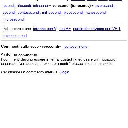
fecondi
,
rifecondi
,
infecondi
«
verecondi (idnocerev)
»
inverecondi
,
secondi
,
contasecondi
,
millisecondi
,
picosecondi
,
nanosecondi
,
microsecondi
Indice parole che:
iniziano con V
,
con VE
,
parole che iniziano con VER
,
finiscono con I
Commenti sulla voce «verecondi»
|
sottoscrizione
Scrivi un commento
I commenti devono essere in tema, costruttivi ed usare un linguaggio
decoroso. Non sono ammessi commenti "fotocopia" o in maiuscolo.
Per inserire un commento effettua il
login
.