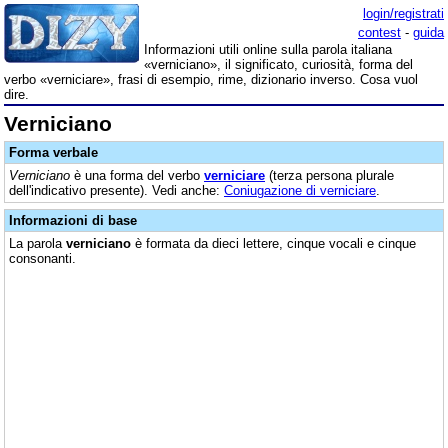
login/registrati
contest
-
guida
Informazioni utili online sulla parola italiana
«verniciano», il significato, curiosità, forma del
verbo «verniciare», frasi di esempio, rime, dizionario inverso. Cosa vuol
dire.
Verniciano
Forma verbale
Verniciano
è una forma del verbo
verniciare
(terza persona plurale
dell'indicativo presente). Vedi anche:
Coniugazione di verniciare
.
Informazioni di base
La parola
verniciano
è formata da dieci lettere, cinque vocali e cinque
consonanti.