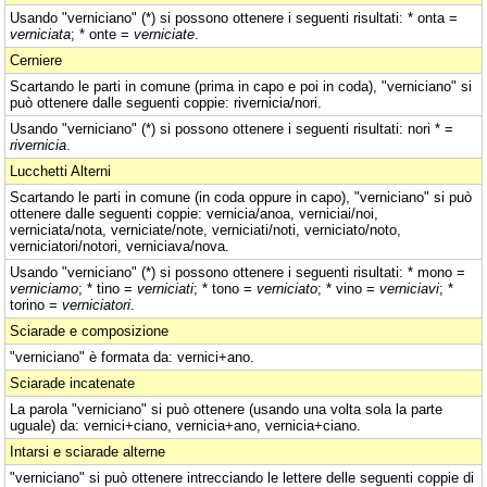
Usando "verniciano" (*) si possono ottenere i seguenti risultati: * onta =
verniciata
; * onte =
verniciate
.
Cerniere
Scartando le parti in comune (prima in capo e poi in coda), "verniciano" si
può ottenere dalle seguenti coppie: rivernicia/nori.
Usando "verniciano" (*) si possono ottenere i seguenti risultati: nori * =
rivernicia
.
Lucchetti Alterni
Scartando le parti in comune (in coda oppure in capo), "verniciano" si può
ottenere dalle seguenti coppie: vernicia/anoa, verniciai/noi,
verniciata/nota, verniciate/note, verniciati/noti, verniciato/noto,
verniciatori/notori, verniciava/nova.
Usando "verniciano" (*) si possono ottenere i seguenti risultati: * mono =
verniciamo
; * tino =
verniciati
; * tono =
verniciato
; * vino =
verniciavi
; *
torino =
verniciatori
.
Sciarade e composizione
"verniciano" è formata da: vernici+ano.
Sciarade incatenate
La parola "verniciano" si può ottenere (usando una volta sola la parte
uguale) da: vernici+ciano, vernicia+ano, vernicia+ciano.
Intarsi e sciarade alterne
"verniciano" si può ottenere intrecciando le lettere delle seguenti coppie di