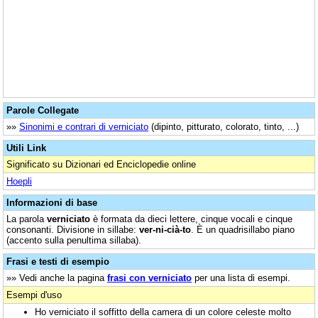
Parole Collegate
»»
Sinonimi e contrari di verniciato
(dipinto, pitturato, colorato, tinto, ...)
Utili Link
Significato su Dizionari ed Enciclopedie online
Hoepli
Informazioni di base
La parola
verniciato
è formata da dieci lettere, cinque vocali e cinque
consonanti. Divisione in sillabe:
ver-ni-cià-to
. È un quadrisillabo piano
(accento sulla penultima sillaba).
Frasi e testi di esempio
»» Vedi anche la pagina
frasi con verniciato
per una lista di esempi.
Esempi d'uso
Ho verniciato il soffitto della camera di un colore celeste molto