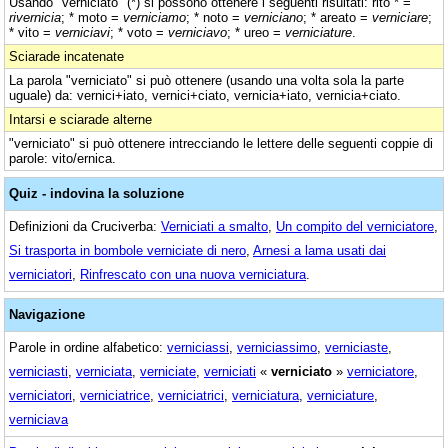
Usando "verniciato" (*) si possono ottenere i seguenti risultati: rito * =
rivernicia
; * moto =
verniciamo
; * noto =
verniciano
; * areato =
verniciare
;
* vito =
verniciavi
; * voto =
verniciavo
; * ureo =
verniciature
.
Sciarade incatenate
La parola "verniciato" si può ottenere (usando una volta sola la parte
uguale) da: vernici+iato, vernici+ciato, vernicia+iato, vernicia+ciato.
Intarsi e sciarade alterne
"verniciato" si può ottenere intrecciando le lettere delle seguenti coppie di
parole: vito/ernica.
Quiz - indovina la soluzione
Definizioni da Cruciverba:
Verniciati a smalto
,
Un compito del verniciatore
,
Si trasporta in bombole verniciate di nero
,
Arnesi a lama usati dai
verniciatori
,
Rinfrescato con una nuova verniciatura
.
Navigazione
Parole in ordine alfabetico:
verniciassi
,
verniciassimo
,
verniciaste
,
verniciasti
,
verniciata
,
verniciate
,
verniciati
«
verniciato
»
verniciatore
,
verniciatori
,
verniciatrice
,
verniciatrici
,
verniciatura
,
verniciature
,
verniciava