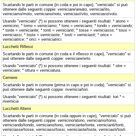
Scartando le parti in comune (in coda e poi in capo), "verniciato" si può
ottenere dalle seguenti coppie: verniciare/areato, verniciai/ito,
verniciamo/moto, verniciano/noto, verniciavi/vito, verniciavo/voto.
Usando "verniciato" (*) si possono ottenere i seguenti risultati: * atono =
vernicino
; * tomo =
verniciamo
; * tono =
verniciano
; * tondo =
verniciando
;
* tonte =
verniciante
; * tonti =
vernicianti
; * tosse =
verniciasse
; * tossi =
verniciassi
; * toste =
verniciaste
; * tosti =
verniciasti
; * orice =
verniciatrice
; * orici =
verniciatrici
.
Lucchetti Riflessi
Scartando le parti in comune (in coda e il riflesso in capo), "verniciato" si
può ottenere dalle seguenti coppie: verniciare/erto.
Usando "verniciato" (*) si possono ottenere i seguenti risultati: * otre =
verniciare
; * ottura =
verniciatura
.
Cerniere
Scartando le parti in comune (prima in capo e poi in coda), "verniciato" si
può ottenere dalle seguenti coppie: rivernicia/tori.
Usando "verniciato" (*) si possono ottenere i seguenti risultati: tori * =
rivernicia
.
Lucchetti Alterni
Scartando le parti in comune (in coda oppure in capo), "verniciato" si può
ottenere dalle seguenti coppie: vernicino/atono, verniciamo/tomo,
verniciando/tondo, verniciano/tono, verniciante/tonte, vernicianti/tonti,
verniciasse/tosse, verniciassi/tossi, verniciaste/toste, verniciasti/tosti.