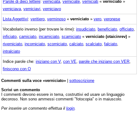
Parole di dieci lettere
:
verniciata
,
verniciate
,
verniciati
«
verniciato
»
verniciava
,
verniciavi
,
verniciavo
Lista Aggettivi
:
veritiero
,
verminoso
«
verniciato
»
vero
,
veronese
Vocabolario inverso (per trovare le rime):
insudiciato
,
beneficiato
,
officiato
,
inficiato
,
camiciato
,
incamiciato
,
scamiciato
«
verniciato (otaicinrev)
»
riverniciato
,
incorniciato
,
scorniciato
,
calciato
,
scalciato
,
falciato
,
intralciato
Indice parole che:
iniziano con V
,
con VE
,
parole che iniziano con VER
,
finiscono con O
Commenti sulla voce «verniciato»
|
sottoscrizione
Scrivi un commento
I commenti devono essere in tema, costruttivi ed usare un linguaggio
decoroso. Non sono ammessi commenti "fotocopia" o in maiuscolo.
Per inserire un commento effettua il
login
.