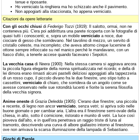
tenue e riposante.
Ho verniciato la ringhiera ma ho schizzato anche il pavimento.
Non appogiarti alla staccionata, ho appena verniciato.
Citazioni da opere letterarie
Con gli occhi chiusi
di
Federigo Tozzi
(1919): Il salotto, ormai, non ne
conteneva più. C'era poi addirittura una parete ricoperta con le fotografie di
quasi tutti i conoscenti; e, sopra un mobile
verniciato
a noce, due
ciociare di gesso che sorridevano. Nel tavolino di mezzo, un servito di
cristallo celeste, ma incompleto; che aveva attorno cinque lucernine di
ottone sempre infioccate su nel manico perché le mandavano, con un
fiasco d'olio, a tenerle accese quando facevano i Sepolcri.
La vecchia casa
di
Neera
(1900): Nella stessa camera si aggirava ancora
la piccola figura elegante della nonna spiritualizzata nel ricordo; e della di
lei dimora erano rimasti alcuni pastelli deliziosi appoggiati alla tappezzeria
di un rosso cupo, il piccolo divano fra le due finestre, uno stipo tutto a
cassettini,
verniciato
di chiaro, che sorrideva da un angolo come se
avesse conservato nelle sue rotondità lucenti e fiorite la serena filosofia
della vecchia signora.
Anime oneste
di
Grazia Deledda
(1905): C'erano due finestre; una piccola
e recente, di legno non ancor
verniciato
, senza vetri; si apriva solo nelle
buone giornate o per cambiar aria. L'altra era il finestrone semi-ovale della
chiesa, in alto, sotto il cornicione, ristorato e munito di vetri. La luce così
pioveva dall'alto, e in quell'ora penetrava un raggio triste di luna al
tramonto, descrivendo una curva di albore giallastro intorno al finestrone,
ove non arrivava la scarsa illuminazione della lampada di Sebastiano.
Giochi di Parole