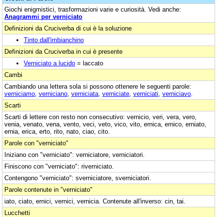
Giochi enigmistici, trasformazioni varie e curiosità. Vedi anche:
Anagrammi per verniciato
Definizioni da Cruciverba di cui è la soluzione
Tinto dall'imbianchino
Definizioni da Cruciverba in cui è presente
Verniciato a lucido
= laccato
Cambi
Cambiando una lettera sola si possono ottenere le seguenti parole:
verniciamo
,
verniciano
,
verniciata
,
verniciate
,
verniciati
,
verniciavo
.
Scarti
Scarti di lettere con resto non consecutivo: vernicio, veri, vera, vero,
venia, venato, vena, vento, veci, veto, vico, vito, ernica, ernico, erniato,
ernia, erica, erto, rito, nato, ciao, cito.
Parole con "verniciato"
Iniziano con "verniciato": verniciatore, verniciatori.
Finiscono con "verniciato": riverniciato.
Contengono "verniciato": sverniciatore, sverniciatori.
Parole contenute in "verniciato"
iato, ciato, ernici, vernici, vernicia. Contenute all'inverso: cin, tai.
Lucchetti