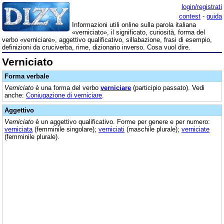
login/registrati
contest
-
guida
Informazioni utili online sulla parola italiana
«verniciato», il significato, curiosità, forma del
verbo «verniciare», aggettivo qualificativo, sillabazione, frasi di esempio,
definizioni da cruciverba, rime, dizionario inverso. Cosa vuol dire.
Verniciato
Forma verbale
Verniciato
è una forma del verbo
verniciare
(participio passato). Vedi
anche:
Coniugazione di verniciare
.
Aggettivo
Verniciato
è un aggettivo qualificativo. Forme per genere e per numero:
verniciata
(femminile singolare);
verniciati
(maschile plurale);
verniciate
(femminile plurale).