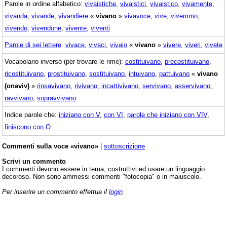
Parole in ordine alfabetico:
vivaistiche
,
vivaistici
,
vivaistico
,
vivamente
,
vivanda
,
vivande
,
vivandiere
«
vivano
»
vivavoce
,
vive
,
vivemmo
,
vivendo
,
vivendone
,
vivente
,
viventi
Parole di sei lettere
:
vivace
,
vivaci
,
vivaio
«
vivano
»
vivere
,
viveri
,
vivete
Vocabolario inverso (per trovare le rime):
costituivano
,
precostituivano
,
ricostituivano
,
prostituivano
,
sostituivano
,
intuivano
,
pattuivano
«
vivano
(onaviv)
»
rinsavivano
,
rivivano
,
incattivivano
,
servivano
,
asservivano
,
ravvivano
,
sopravvivano
Indice parole che:
iniziano con V
,
con VI
,
parole che iniziano con VIV
,
finiscono con O
Commenti sulla voce «vivano»
|
sottoscrizione
Scrivi un commento
I commenti devono essere in tema, costruttivi ed usare un linguaggio
decoroso. Non sono ammessi commenti "fotocopia" o in maiuscolo.
Per inserire un commento effettua il
login
.