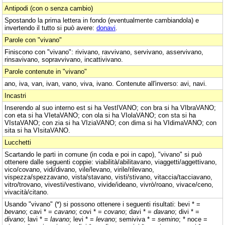
Antipodi (con o senza cambio)
Spostando la prima lettera in fondo (eventualmente cambiandola) e
invertendo il tutto si può avere:
donavi
.
Parole con "vivano"
Finiscono con "vivano": rivivano, ravvivano, servivano, asservivano,
rinsavivano, sopravvivano, incattivivano.
Parole contenute in "vivano"
ano, iva, van, ivan, vano, viva, ivano. Contenute all'inverso: avi, navi.
Incastri
Inserendo al suo interno est si ha VestIVANO; con bra si ha VIbraVANO;
con eta si ha VIetaVANO; con ola si ha VIolaVANO; con sta si ha
VIstaVANO; con zia si ha VIziaVANO; con dima si ha VIdimaVANO; con
sita si ha VIsitaVANO.
Lucchetti
Scartando le parti in comune (in coda e poi in capo), "vivano" si può
ottenere dalle seguenti coppie: viabilità/abilitavano, viaggetti/aggettivano,
vico/covano, vidi/divano, vile/levano, virile/rilevano,
vispezza/spezzavano, vista/stavano, visti/stivano, vitaccia/tacciavano,
vitro/trovano, vivesti/vestivano, vivide/ideano, vivrò/roano, vivace/ceno,
vivacità/citano.
Usando "vivano" (*) si possono ottenere i seguenti risultati: bevi * =
bevano
; cavi * =
cavano
; covi * =
covano
; davi * =
davano
; divi * =
divano
; lavi * =
lavano
; levi * =
levano
; semiviva * =
semino
; * noce =