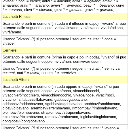
vivace
; * noci =
vivaci
; adivi * =
adivano
; agivi * =
agivano
; amavi * =
amavano
; aravi * =
aravano
; avevi * =
avevano
; beavi * =
beavano
; curvi
* =
curvano
; elevi * =
elevano
; giovi * =
giovano
; gravi * =
gravano
; ...
Lucchetti Riflessi
Scartando le parti in comune (in coda e il riflesso in capo), "vivano" si può
ottenere dalle seguenti coppie: viella/allevano, vini/invano, vivido/odiano,
vivrà/arano.
Usando "vivano" (*) si possono ottenere i seguenti risultati: * once =
vivace
.
Cerniere
Scartando le parti in comune (prima in capo e poi in coda), "vivano" si può
ottenere dalle seguenti coppie: riviva/nori, semiviva/nosemi.
Usando "vivano" (*) si possono ottenere i seguenti risultati: * semiviva =
nosemi
; nori * =
riviva
; nosemi * =
semiviva
.
Lucchetti Alterni
Scartando le parti in comune (in coda oppure in capo), "vivano" si può
ottenere dalle seguenti coppie: viva/anoa, vivacchi/nocchi,
vivacchierò/nocchiero, vivacchio/nocchio, vivace/noce, vivaci/noci,
vivai/noi, sillabavi/sillabavano, gabbavi/gabbavano,
addobbavi/addobbavano, sgobbavi/sgobbavano, snobbavi/snobbavano,
cibavi/cibavano, arrembavi/arrembavano, rimbombavi/rimbombavano,
piombavi/piombavano, strapiombavi/strapiombavano,
ripiombavi/ripiombavano, rombavi/rombavano, inglobavi/inglobavano,
conglobavi/conglobavano...
Usando "vivano" (*) si possono ottenere i seguenti risultati: * levano =