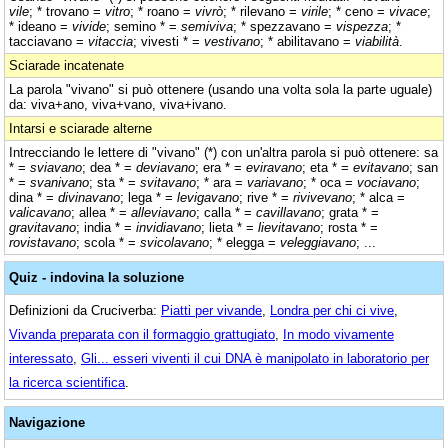
vile
; * trovano =
vitro
; * roano =
vivrò
; * rilevano =
virile
; * ceno =
vivace
;
* ideano =
vivide
; semino * =
semiviva
; * spezzavano =
vispezza
; *
tacciavano =
vitaccia
; vivesti * =
vestivano
; * abilitavano =
viabilità
.
Sciarade incatenate
La parola "vivano" si può ottenere (usando una volta sola la parte uguale)
da: viva+ano, viva+vano, viva+ivano.
Intarsi e sciarade alterne
Intrecciando le lettere di "vivano" (*) con un'altra parola si può ottenere: sa
* =
sviavano
; dea * =
deviavano
; era * =
eviravano
; eta * =
evitavano
; san
* =
svanivano
; sta * =
svitavano
; * ara =
variavano
; * oca =
vociavano
;
dina * =
divinavano
; lega * =
levigavano
; rive * =
rivivevano
; * alca =
valicavano
; allea * =
alleviavano
; calla * =
cavillavano
; grata * =
gravitavano
; india * =
invidiavano
; lieta * =
lievitavano
; rosta * =
rovistavano
; scola * =
svicolavano
; * elegga =
veleggiavano
; ...
Quiz - indovina la soluzione
Definizioni da Cruciverba:
Piatti per vivande
,
Londra per chi ci vive
,
Vivanda preparata con il formaggio grattugiato
,
In modo vivamente
interessato
,
Gli... esseri viventi il cui DNA è manipolato in laboratorio per
la ricerca scientifica
.
Navigazione