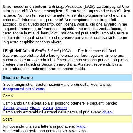
Uno, nessuno e centomila
di
Luigi Pirandello
(1926): La campagna! Che
altra pace, eh? Vi sentite sciogliere. Sì ma se mi sapeste dire dov'è? Dico
la pace. No, non temete non temete! Vi sembra propriamente che ci sia
pace qua? Intendiamoci, per carità! Non rompiamo il nostro perfetto
accordo. Io qua vedo soltanto, con licenza vostra, ciò che avverto in me
in questo momento, un'immensa stupidità, che rende la vostra faccia, e
certo anche la mia, di beati idioti, ma che noi pure attribuiamo alla terra e
alle piante, le quali ci sembra che
vivano
per vivere, così soltanto come
in questa stupidità possono vivere.
I Figli dell'Aria
di
Emilio Salgari
(1904): — Per le steppe del Don!
Sapremo approfittare della loro ignoranza per farci regalare almeno una
buona cena e un comodo letto. Spero che non saranno poi così stupidi da
credere che i figlioli di Budda
vivano
d'aria. Alzatevi, reverendi, basta
colle adorazioni: abbiamo fame ed anche freddo. —
Giochi di Parole
Giochi enigmistici, trasformazioni varie e curiosità. Vedi anche:
Anagrammi per vivano
Cambi
Cambiando una lettera sola si possono ottenere le seguenti parole:
divano
,
vigano
,
virano
,
vivaio
,
vivono
.
Cambiando entrambi gli estremi della parola si può avere:
divani
.
Scarti
Rimuovendo una sola lettera si può avere:
ivano
.
Altri scarti con resto non consecutivo: vivo, vino.