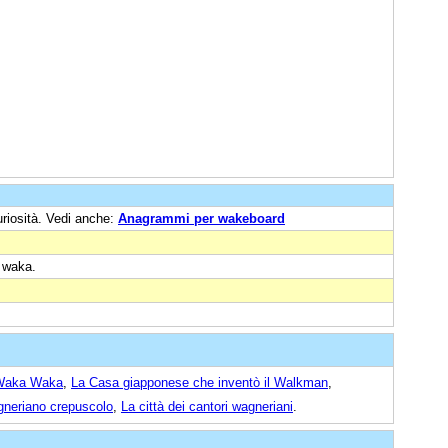
uriosità. Vedi anche:
Anagrammi per wakeboard
: waka.
o Waka Waka
,
La Casa giapponese che inventò il Walkman
,
agneriano crepuscolo
,
La città dei cantori wagneriani
.