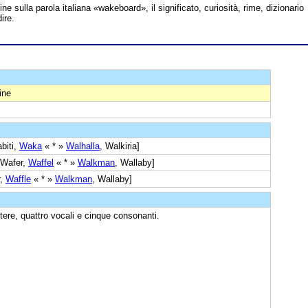
line sulla parola italiana «wakeboard», il significato, curiosità, rime, dizionario
ire.
ine
biti,
Waka
« * »
Walhalla
, Walkiria]
Wafer,
Waffel
« * »
Walkman
, Wallaby]
r,
Waffle
« * »
Walkman
, Wallaby]
tere, quattro vocali e cinque consonanti.