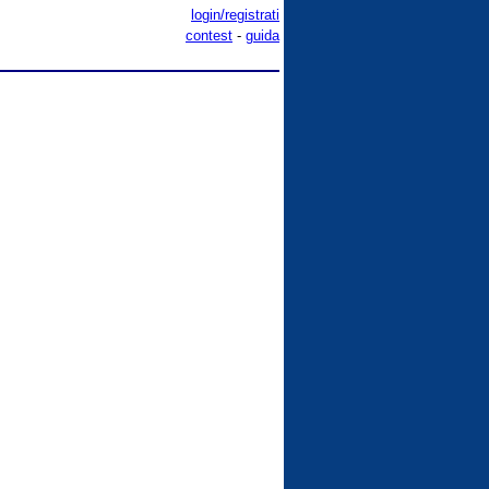
login/registrati
contest
-
guida