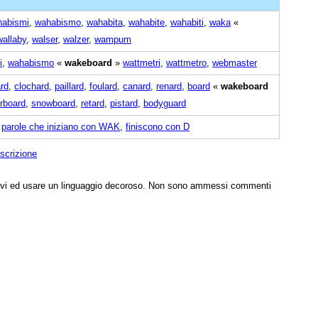
habismi
,
wahabismo
,
wahabita
,
wahabite
,
wahabiti
,
waka
«
wallaby
,
walser
,
walzer
,
wampum
i
,
wahabismo
«
wakeboard
»
wattmetri
,
wattmetro
,
webmaster
rd
,
clochard
,
paillard
,
foulard
,
canard
,
renard
,
board
«
wakeboard
rboard
,
snowboard
,
retard
,
pistard
,
bodyguard
,
parole che iniziano con WAK
,
finiscono con D
scrizione
tivi ed usare un linguaggio decoroso. Non sono ammessi commenti