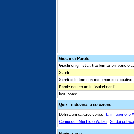
Giochi di Parole
Giochi enigmistici, trasformazioni varie e c
Scarti
Scarti di lettere con resto non consecutivo
Parole contenute in "wakeboard"
boa, board.
Quiz - indovina la soluzione
Definizioni da Cruciverba:
Ha in repertori
Compose i Mephisto-Walzer
,
Gli dei del w
Navigazione