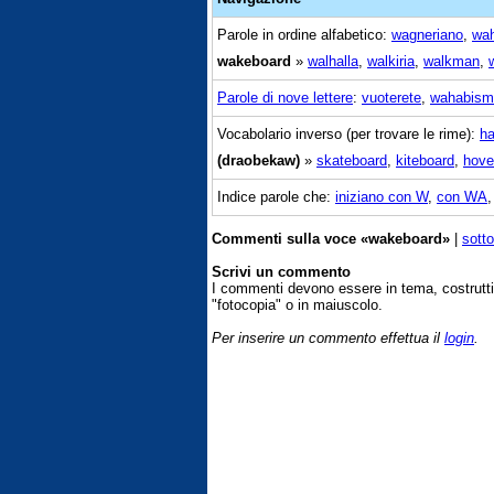
Parole in ordine alfabetico:
wagneriano
,
wa
wakeboard
»
walhalla
,
walkiria
,
walkman
,
Parole di nove lettere
:
vuoterete
,
wahabism
Vocabolario inverso (per trovare le rime):
ha
(draobekaw)
»
skateboard
,
kiteboard
,
hove
Indice parole che:
iniziano con W
,
con WA
Commenti sulla voce «wakeboard»
|
sotto
Scrivi un commento
I commenti devono essere in tema, costrut
"fotocopia" o in maiuscolo.
Per inserire un commento effettua il
login
.