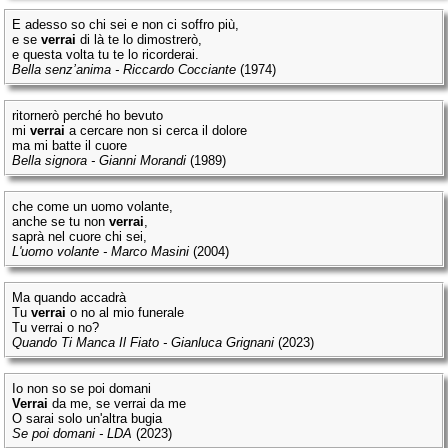
E adesso so chi sei e non ci soffro più,
e se
verrai
di là te lo dimostrerò,
e questa volta tu te lo ricorderai.
Bella senz’anima - Riccardo Cocciante
(1974)
ritornerò perché ho bevuto
mi
verrai
a cercare non si cerca il dolore
ma mi batte il cuore
Bella signora - Gianni Morandi
(1989)
che come un uomo volante,
anche se tu non
verrai
,
saprà nel cuore chi sei,
L'uomo volante - Marco Masini
(2004)
Ma quando accadrà
Tu
verrai
o no al mio funerale
Tu verrai o no?
Quando Ti Manca Il Fiato - Gianluca Grignani
(2023)
Io non so se poi domani
Verrai
da me, se verrai da me
O sarai solo un'altra bugia
Se poi domani - LDA
(2023)