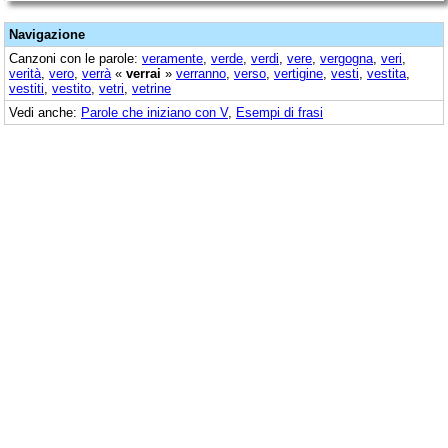
Navigazione
Canzoni con le parole:
veramente
,
verde
,
verdi
,
vere
,
vergogna
,
veri
,
verità
,
vero
,
verrà
«
verrai
»
verranno
,
verso
,
vertigine
,
vesti
,
vestita
,
vestiti
,
vestito
,
vetri
,
vetrine
Vedi anche:
Parole che iniziano con V
,
Esempi di frasi