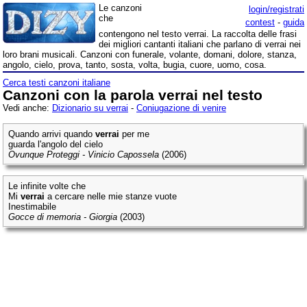
Le canzoni
login/registrati
che
contest
-
guida
contengono nel testo verrai. La raccolta delle frasi
dei migliori cantanti italiani che parlano di verrai nei
loro brani musicali. Canzoni con funerale, volante, domani, dolore, stanza,
angolo, cielo, prova, tanto, sosta, volta, bugia, cuore, uomo, cosa.
Cerca testi canzoni italiane
Canzoni con la parola verrai nel testo
Vedi anche:
Dizionario su verrai
-
Coniugazione di venire
Quando arrivi quando
verrai
per me
guarda l'angolo del cielo
Ovunque Proteggi - Vinicio Capossela
(2006)
Le infinite volte che
Mi
verrai
a cercare nelle mie stanze vuote
Inestimabile
Gocce di memoria - Giorgia
(2003)