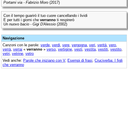
Portami via - Fabrizio Moro
(2017)
Con il tempo guarirò il tuo cuore cancellando i lividi
E per tutti i giorni che
verranno
ti respirerò
Un nuovo bacio - Gigi D'Alessio
(2002)
Navigazione
Canzoni con le parole:
verde
,
verdi
,
vere
,
vergogna
,
veri
,
verità
,
vero
,
verrà
,
verrai
«
verranno
»
verso
,
vertigine
,
vesti
,
vestita
,
vestiti
,
vestito
,
vetri
,
vetrine
,
vetro
Vedi anche:
Parole che iniziano con V
,
Esempi di frasi
,
Cruciverba: I figli
che verranno