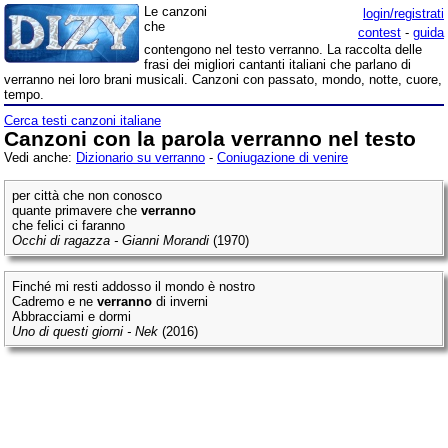
Le canzoni
login/registrati
che
contest
-
guida
contengono nel testo verranno. La raccolta delle
frasi dei migliori cantanti italiani che parlano di
verranno nei loro brani musicali. Canzoni con passato, mondo, notte, cuore,
tempo.
Cerca testi canzoni italiane
Canzoni con la parola verranno nel testo
Vedi anche:
Dizionario su verranno
-
Coniugazione di venire
per città che non conosco
quante primavere che
verranno
che felici ci faranno
Occhi di ragazza - Gianni Morandi
(1970)
Finché mi resti addosso il mondo è nostro
Cadremo e ne
verranno
di inverni
Abbracciami e dormi
Uno di questi giorni - Nek
(2016)