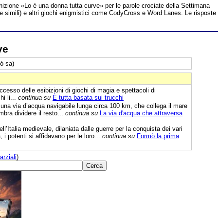
inizione «Lo è una donna tutta curve» per le parole crociate della Settimana
te simili) e altri giochi enigmistici come CodyCross e Word Lanes. Le risposte
ve
ó-sa)
ccesso delle esibizioni di giochi di magia e spettacoli di
hi li...
continua su
È tutta basata sui trucchi
i una via d’acqua navigabile lunga circa 100 km, che collega il mare
bra dividere il resto...
continua su
La via d'acqua che attraversa
ll’Italia medievale, dilaniata dalle guerre per la conquista dei vari
 i potenti si affidavano per le loro...
continua su
Formò la prima
arziali
)