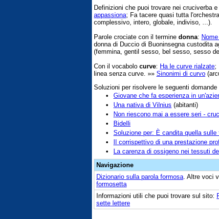
Definizioni che puoi trovare nei cruciverba 
appassiona
; Fa tacere quasi tutta l'orchestr
complessivo, intero, globale, indiviso, ...).
Parole crociate con il termine
donna
:
Nome 
donna di Duccio di Buoninsegna custodita ag
(femmina, gentil sesso, bel sesso, sesso deb
Con il vocabolo
curve
:
Ha le curve rialzate
;
linea senza curve. »»
Sinonimi di curvo
(arc
Soluzioni per risolvere le seguenti domande
Giovane che fa esperienza in un'azie
Una nativa di Vilnius
(abitanti)
Non riescono mai a essere seri - cru
Bidelli
Soluzione per: È candita quella sulle 
Il corrispettivo di una prestazione pr
La carenza di ossigeno nei tessuti de
Navigazione
Dizionario sulla parola
formosa
. Altre voci
formosetta
Informazioni utili che puoi trovare sul sito:
sette lettere