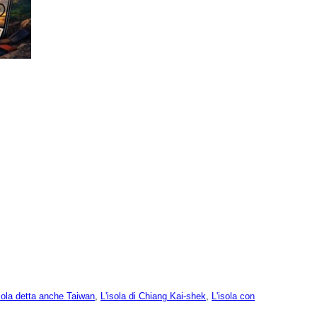
sola detta anche Taiwan
,
L'isola di Chiang Kai-shek
,
L'isola con