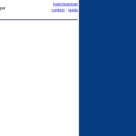
login/registrati
 per
contest
-
guida