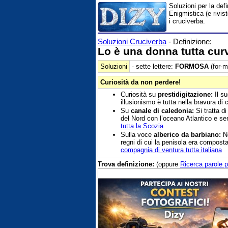
Soluzioni per la def
Enigmistica (e rivis
i cruciverba.
Soluzioni Cruciverba
- Definizione:
Lo è una donna tutta cur
Soluzioni
- sette lettere:
FORMOSA
(for-m
Curiosità da non perdere!
Curiosità su
prestidigitazione:
Il su
illusionismo è tutta nella bravura di c
Su
canale di caledonia:
Si tratta d
del Nord con l’oceano Atlantico e sem
tutta la Scozia
Sulla voce
alberico da barbiano:
Ne
regni di cui la penisola era composta,
compagnia di ventura tutta italiana
Trova definizione:
(oppure
Ricerca parole p