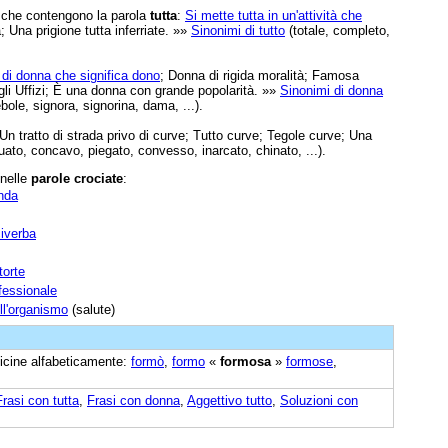
e che contengono la parola
tutta
:
Si mette tutta in un'attività che
a; Una prigione tutta inferriate. »»
Sinonimi di tutto
(totale, completo,
di donna che significa dono
; Donna di rigida moralità; Famosa
li Uffizi; È una donna con grande popolarità. »»
Sinonimi di donna
ole, signora, signorina, dama, ...).
 Un tratto di strada privo di curve; Tutto curve; Tegole curve; Una
uato, concavo, piegato, convesso, inarcato, chinato, ...).
 nelle
parole crociate
:
nda
civerba
torte
ofessionale
ll'organismo
(salute)
 vicine alfabeticamente:
formò
,
formo
«
formosa
»
formose
,
Frasi con tutta
,
Frasi con donna
,
Aggettivo tutto
,
Soluzioni con