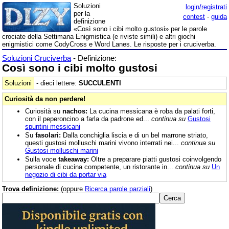
Soluzioni
login/registrati
per la
contest
-
guida
definizione
«Così sono i cibi molto gustosi» per le parole
crociate della Settimana Enigmistica (e riviste simili) e altri giochi
enigmistici come CodyCross e Word Lanes. Le risposte per i cruciverba.
Soluzioni Cruciverba
- Definizione:
Così sono i cibi molto gustosi
Soluzioni
- dieci lettere:
SUCCULENTI
Curiosità da non perdere!
Curiosità su
nachos:
La cucina messicana è roba da palati forti,
con il peperoncino a farla da padrone ed...
continua su
Gustosi
spuntini messicani
Su
fasolari:
Dalla conchiglia liscia e di un bel marrone striato,
questi gustosi molluschi marini vivono interrati nei...
continua su
Gustosi molluschi marini
Sulla voce
takeaway:
Oltre a preparare piatti gustosi coinvolgendo
personale di cucina competente, un ristorante in...
continua su
Un
negozio di cibi da portar via
Trova definizione:
(oppure
Ricerca parole parziali
)