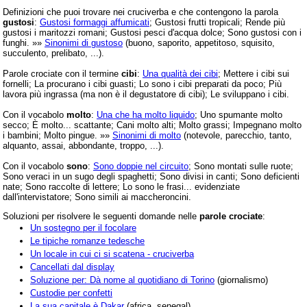
Definizioni che puoi trovare nei cruciverba e che contengono la parola
gustosi
:
Gustosi formaggi affumicati
; Gustosi frutti tropicali; Rende più
gustosi i maritozzi romani; Gustosi pesci d'acqua dolce; Sono gustosi con i
funghi. »»
Sinonimi di gustoso
(buono, saporito, appetitoso, squisito,
succulento, prelibato, ...).
Parole crociate con il termine
cibi
:
Una qualità dei cibi
; Mettere i cibi sui
fornelli; La procurano i cibi guasti; Lo sono i cibi preparati da poco; Più
lavora più ingrassa (ma non è il degustatore di cibi); Le sviluppano i cibi.
Con il vocabolo
molto
:
Una che ha molto liquido
; Uno spumante molto
secco; È molto... scattante; Cani molto alti; Molto grassi; Impegnano molto
i bambini; Molto pingue. »»
Sinonimi di molto
(notevole, parecchio, tanto,
alquanto, assai, abbondante, troppo, ...).
Con il vocabolo
sono
:
Sono doppie nel circuito
; Sono montati sulle ruote;
Sono veraci in un sugo degli spaghetti; Sono divisi in canti; Sono deficienti
nate; Sono raccolte di lettere; Lo sono le frasi... evidenziate
dall'intervistatore; Sono simili ai maccheroncini.
Soluzioni per risolvere le seguenti domande nelle
parole crociate
:
Un sostegno per il focolare
Le tipiche romanze tedesche
Un locale in cui ci si scatena - cruciverba
Cancellati dal display
Soluzione per: Dà nome al quotidiano di Torino
(giornalismo)
Custodie per confetti
La sua capitale è Dakar
(africa, senegal)