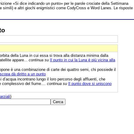
inizione «Si dice indicando un punto» per le parole crociate della Settimana
te simili) e altri giochi enigmistici come CodyCross e Word Lanes. Le risposte
to
’orbita della Luna in cui essa si trova alla distanza minima dalla
tellite appare...
continua su
Il punto in cui la Luna è più vicina alla
pone è una combinazione di carte dei quattro semi, chi possiede il
scopa dà diritto a un punto
i d’acqua incontrano lungo il loro percorso degli affluenti, che
e complessivo del fiume....
continua su
Il punto dove si uniscono
arziali
)