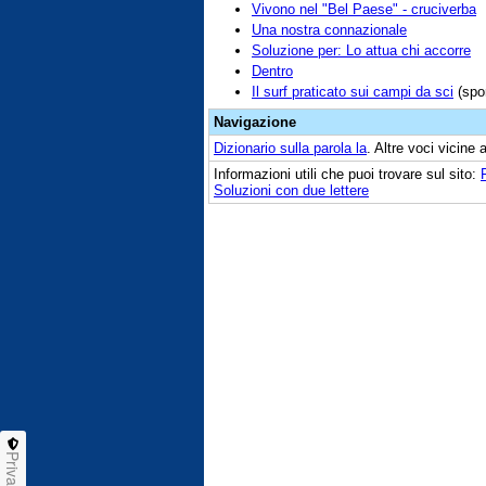
Vivono nel "Bel Paese" - cruciverba
Una nostra connazionale
Soluzione per: Lo attua chi accorre
Dentro
Il surf praticato sui campi da sci
(spor
Navigazione
Dizionario sulla parola
la
. Altre voci vicine
Informazioni utili che puoi trovare sul sito:
Soluzioni con due lettere
Privacy