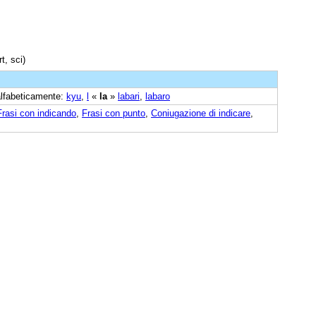
t, sci)
 alfabeticamente:
kyu
,
l
«
la
»
labari
,
labaro
Frasi con indicando
,
Frasi con punto
,
Coniugazione di indicare
,