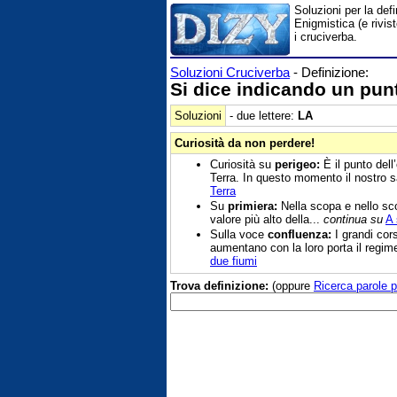
Soluzioni per la def
Enigmistica (e rivis
i cruciverba.
Soluzioni Cruciverba
- Definizione:
Si dice indicando un pun
Soluzioni
- due lettere:
LA
Curiosità da non perdere!
Curiosità su
perigeo:
È il punto dell
Terra. In questo momento il nostro sa
Terra
Su
primiera:
Nella scopa e nello sco
valore più alto della...
continua su
A 
Sulla voce
confluenza:
I grandi cors
aumentano con la loro porta il regim
due fiumi
Trova definizione:
(oppure
Ricerca parole p