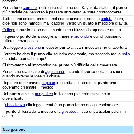
partenza.
Per la forte
corrente
, nelle gare sul fiume con Kayak da slalom, il
punto
più cruciale del percorso è passare attraverso le porte controcorrente.
Tutti i corpi celesti, presenti nel nostro universo, sono in
caduta
libera,
cioè non sono immobili ma "cadono" verso un
punto
a maggiore gravità.
Collega
il
punto
rosso con il punto nero utilizzando squadra e matita.
In questo
punto
della scogliera il mare è
profondo
e quindi possiamo
tuffarci senza pericoli.
Una leggera
pressione
in questo
punto
attiva il meccanismo di apertura.
L'arbitro ha dato il
punto
alla squadra avversaria, ma secondo me la
palla
è caduta fuori dal campo!
Ci ritrovammo all'improvviso
nel
punto
più difficile della traversata.
Penso che sia il caso di
aggiornarci
, facendo il
punto
della situazione,
quando avremo le idee più chiare.
Dopo ore di rimproveri
esplose
in un attacco isterico al
punto
che
dovemmo chiamare il medico.
Dal
punto
di vista
geografico
la Toscana presenta rilievi molto
diversificati.
L'
obbedienza
alla legge scout è un
punto
fermo di ogni esploratore.
Il
punto
di forza della mostra è la
gipsoteca
ricca di particolari palchi in
gesso.
Navigazione