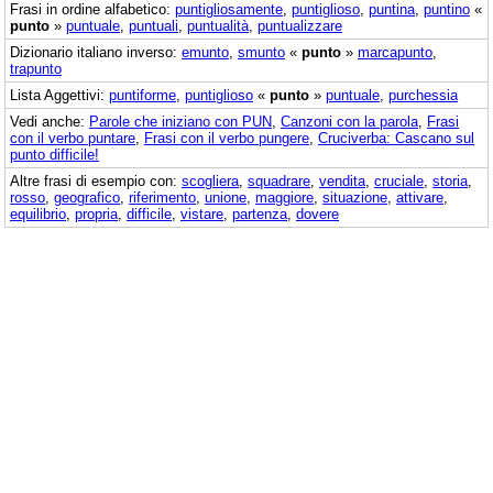
Frasi in ordine alfabetico:
puntigliosamente
,
puntiglioso
,
puntina
,
puntino
«
punto
»
puntuale
,
puntuali
,
puntualità
,
puntualizzare
Dizionario italiano inverso:
emunto
,
smunto
«
punto
»
marcapunto
,
trapunto
Lista Aggettivi:
puntiforme
,
puntiglioso
«
punto
»
puntuale
,
purchessia
Vedi anche:
Parole che iniziano con PUN
,
Canzoni con la parola
,
Frasi
con il verbo puntare
,
Frasi con il verbo pungere
,
Cruciverba: Cascano sul
punto difficile!
Altre frasi di esempio con:
scogliera
,
squadrare
,
vendita
,
cruciale
,
storia
,
rosso
,
geografico
,
riferimento
,
unione
,
maggiore
,
situazione
,
attivare
,
equilibrio
,
propria
,
difficile
,
vistare
,
partenza
,
dovere