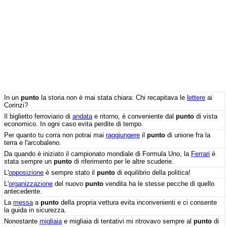
In un
punto
la storia non è mai stata chiara: Chi recapitava le
lettere
ai
Corinzi?
Il biglietto ferroviario di
andata
e ritorno, è conveniente dal
punto
di vista
economico. In ogni caso evita perdite di tempo.
Per quanto tu corra non potrai mai
raggiungere
il
punto
di unione fra la
terra e l'arcobaleno.
Da quando è iniziato il campionato mondiale di Formula Uno, la
Ferrari
è
stata sempre un
punto
di riferimento per le altre scuderie.
L'
opposizione
è sempre stato il
punto
di equilibrio della politica!
L'
organizzazione
del nuovo
punto
vendita ha le stesse pecche di quello
antecedente.
La
messa
a
punto
della propria vettura evita inconvenienti e ci consente
la guida in sicurezza.
Nonostante
migliaia
e migliaia di tentativi mi ritrovavo sempre al
punto
di