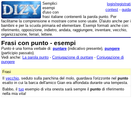
Semplici
login/registrati
esempi
contest
-
guida
d'uso con
frasi italiane contenenti la parola punto. Per
facilitarne la comprensione e mostrare come sono usate. D'aiuto anche per i
bambini e per la scuola primaria ed elementare. Esempi formati anche con:
riferimento, opposizione, indietro, andata, raggiungere, inventare, vecchio,
organizzazione, ferrari, lettere.
Frasi con punto - esempi
Punto
è una forma verbale di:
puntare
(indicativo presente),
pungere
(participio passato).
Vedi anche:
La parola punto
-
Coniugazione di puntare
-
Coniugazione di
pungere
Frasi
Il
vecchio
, seduto sulla panchina del molo, guardava l'orizzonte nel
punto
esatto in cui la barca dell'amico Gian era affondata durante una tempesta.
Babbo, il
tuo
esempio di vita onesta sarà sempre il
punto
di riferimento
nella mia vita!