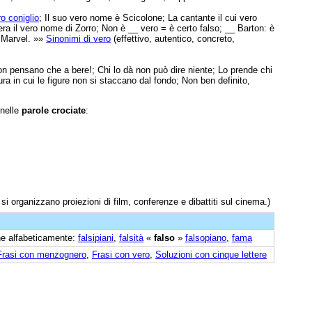
o coniglio
; Il suo vero nome è Scicolone; La cantante il cui vero
a il vero nome di Zorro; Non è __ vero = è certo falso; __ Barton: è
i Marvel. »»
Sinonimi di vero
(effettivo, autentico, concreto,
on pensano che a bere!; Chi lo dà non può dire niente; Lo prende chi
ura in cui le figure non si staccano dal fondo; Non ben definito,
 nelle
parole crociate
:
 si organizzano proiezioni di film, conferenze e dibattiti sul cinema.)
ine alfabeticamente:
falsipiani
,
falsità
«
falso
»
falsopiano
,
fama
Frasi con menzognero
,
Frasi con vero
,
Soluzioni con cinque lettere