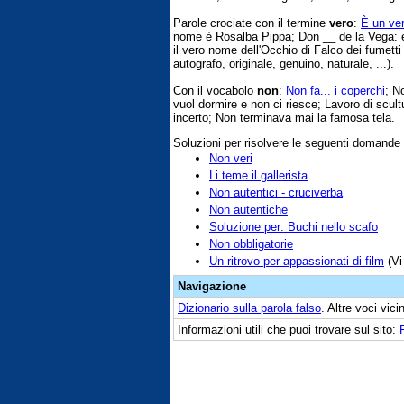
Parole crociate con il termine
vero
:
È un ver
nome è Rosalba Pippa; Don __ de la Vega: er
il vero nome dell'Occhio di Falco dei fumett
autografo, originale, genuino, naturale, ...).
Con il vocabolo
non
:
Non fa... i coperchi
; N
vuol dormire e non ci riesce; Lavoro di scult
incerto; Non terminava mai la famosa tela.
Soluzioni per risolvere le seguenti domande
Non veri
Li teme il gallerista
Non autentici - cruciverba
Non autentiche
Soluzione per: Buchi nello scafo
Non obbligatorie
Un ritrovo per appassionati di film
(Vi
Navigazione
Dizionario sulla parola
falso
. Altre voci vic
Informazioni utili che puoi trovare sul sito: