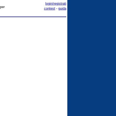
login/registrati
 per
contest
-
guida