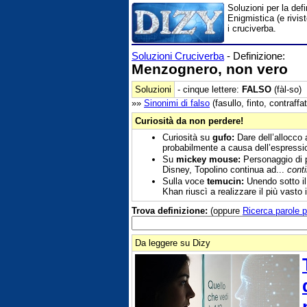
Soluzioni per la def
Enigmistica (e rivis
i cruciverba.
Soluzioni Cruciverba
- Definizione:
Menzognero, non vero
Soluzioni
- cinque lettere:
FALSO
(fàl-so)
»»
Sinonimi di
falso
(fasullo, finto, contraffat
Curiosità da non perdere!
Curiosità su
gufo:
Dare dell’allocco 
probabilmente a causa dell’espressi
Su
mickey mouse:
Personaggio di p
Disney, Topolino continua ad...
cont
Sulla voce
temucin:
Unendo sotto il
Khan riuscì a realizzare il più vasto 
Trova definizione:
(oppure
Ricerca parole p
Da leggere su Dizy