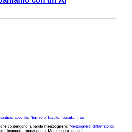
tentico, apocrifo
,
Non vero, fasullo
,
Ipocrita, finto
e che contengono la parola
menzognero
:
Menzognero, diffamatorio
;
ro; Insincero, menzognero; Menzognero, doppio.