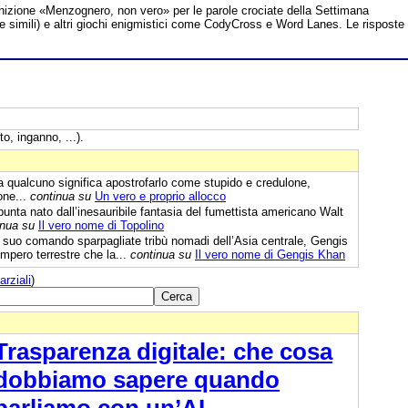
inizione «Menzognero, non vero» per le parole crociate della Settimana
te simili) e altri giochi enigmistici come CodyCross e Word Lanes. Le risposte
to, inganno, ...).
a qualcuno significa apostrofarlo come stupido e credulone,
one...
continua su
Un vero e proprio allocco
unta nato dall’inesauribile fantasia del fumettista americano Walt
inua su
Il vero nome di Topolino
 suo comando sparpagliate tribù nomadi dell’Asia centrale, Gengis
impero terrestre che la...
continua su
Il vero nome di Gengis Khan
arziali
)
Trasparenza digitale: che cosa
dobbiamo sapere quando
parliamo con un’AI