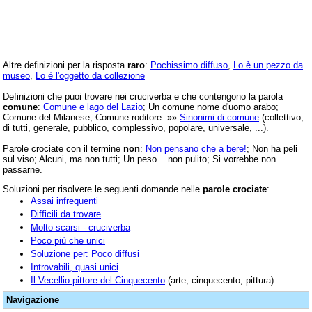
Altre definizioni per la risposta
raro
:
Pochissimo diffuso
,
Lo è un pezzo da
museo
,
Lo è l'oggetto da collezione
Definizioni che puoi trovare nei cruciverba e che contengono la parola
comune
:
Comune e lago del Lazio
; Un comune nome d'uomo arabo;
Comune del Milanese; Comune roditore. »»
Sinonimi di comune
(collettivo,
di tutti, generale, pubblico, complessivo, popolare, universale, ...).
Parole crociate con il termine
non
:
Non pensano che a bere!
; Non ha peli
sul viso; Alcuni, ma non tutti; Un peso... non pulito; Si vorrebbe non
passarne.
Soluzioni per risolvere le seguenti domande nelle
parole crociate
:
Assai infrequenti
Difficili da trovare
Molto scarsi - cruciverba
Poco più che unici
Soluzione per: Poco diffusi
Introvabili, quasi unici
Il Vecellio pittore del Cinquecento
(arte, cinquecento, pittura)
Navigazione