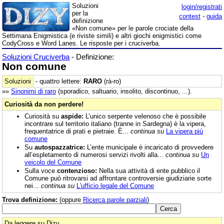
Soluzioni
login/registrati
per la
contest
-
guida
definizione
«Non comune» per le parole crociate della
Settimana Enigmistica (e riviste simili) e altri giochi enigmistici come
CodyCross e Word Lanes. Le risposte per i cruciverba.
Soluzioni Cruciverba
- Definizione:
Non comune
Soluzioni
- quattro lettere:
RARO
(rà-ro)
»»
Sinonimi di
raro
(sporadico, saltuario, insolito, discontinuo, ...).
Curiosità da non perdere!
Curiosità su
aspide:
L’unico serpente velenoso che è possibile
incontrare sul territorio italiano (tranne in Sardegna) è la vipera,
frequentatrice di prati e pietraie. È...
continua su
La vipera più
comune
Su
autospazzatrice:
L’ente municipale è incaricato di provvedere
all’espletamento di numerosi servizi rivolti alla...
continua su
Un
veicolo del Comune
Sulla voce
contenzioso:
Nella sua attività di ente pubblico il
Comune può ritrovarsi ad affrontare controversie giudiziarie sorte
nei...
continua su
L'ufficio legale del Comune
Trova definizione:
(oppure
Ricerca parole parziali
)
Da leggere su Dizy