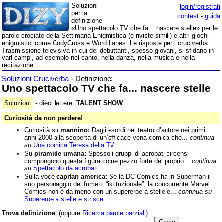
Soluzioni
login/registrati
per la
contest
-
guida
definizione
«Uno spettacolo TV che fa... nascere stelle» per le
parole crociate della Settimana Enigmistica (e riviste simili) e altri giochi
enigmistici come CodyCross e Word Lanes. Le risposte per i cruciverba.
Trasmissione televisiva in cui dei debuttanti, spesso giovani, si sfidano in
vari campi, ad esempio nel canto, nella danza, nella musica e nella
recitazione.
Soluzioni Cruciverba
- Definizione:
Uno spettacolo TV che fa... nascere stelle
Soluzioni
- dieci lettere:
TALENT SHOW
Curiosità da non perdere!
Curiosità su
mannino:
Dagli esordi nel teatro d’autore nei primi
anni 2000 alla scoperta di un’efficace vena comica che...
continua
su
Una comica Teresa della TV
Su
piramide umana:
Spesso i gruppi di acrobati circensi
compongono questa figura come pezzo forte del proprio...
continua
su
Spettacolo da acrobati
Sulla voce
capitan america:
Se la DC Comics ha in Superman il
suo personaggio dei fumetti “istituzionale”, la concorrente Marvel
Comics non è da meno con un supereroe a stelle e...
continua su
Supereroe a stelle e strisce
Trova definizione:
(oppure
Ricerca parole parziali
)