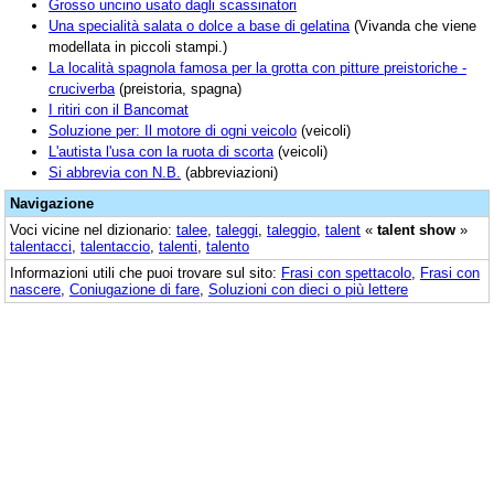
Grosso uncino usato dagli scassinatori
Una specialità salata o dolce a base di gelatina
(Vivanda che viene
modellata in piccoli stampi.)
La località spagnola famosa per la grotta con pitture preistoriche -
cruciverba
(preistoria, spagna)
I ritiri con il Bancomat
Soluzione per: Il motore di ogni veicolo
(veicoli)
L'autista l'usa con la ruota di scorta
(veicoli)
Si abbrevia con N.B.
(abbreviazioni)
Navigazione
Voci vicine nel dizionario:
talee
,
taleggi
,
taleggio
,
talent
«
talent show
»
talentacci
,
talentaccio
,
talenti
,
talento
Informazioni utili che puoi trovare sul sito:
Frasi con spettacolo
,
Frasi con
nascere
,
Coniugazione di fare
,
Soluzioni con dieci o più lettere