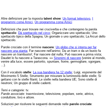
Altre definizioni per la risposta
talent show
:
Un format televisivo
,
I
programmi come Amici
,
Un programma come Amici
Definizioni che puoi trovare nei cruciverba e che contengono la parola
spettacolo
:
Dà spettacolo nel circo
; Organizzare uno spettacolo; Uno
spettacolo tipico della Spagna; Un giornale o uno spettacolo; La Arcuri dello
spettacolo.
Parole crociate con il termine
nascere
:
Un globo che si interra per far
nascere una pianta
; Far nascere nell'animo; Da un tram e da un busto fa
nascere un trambusto!; Far nascere dal nulla; Può nascere a prima vista;
Daudet lo fa nascere a Tarascona. »»
Sinonimi di nascere
(venire al mondo,
venire alla luce, essere partorito, spuntare, fiorire, germogliare, sgorgare,
...).
Con il vocabolo
stelle
:
La sua bandiera ha 12 stelle
; Luigi, esponente del
Movimento 5 Stelle; Strumento per misurare la luminosità delle stelle; Si
gettano con le stelle filanti; Le stelle nella bandiera UE; Sono stelle di
neutroni; Un gruppo di stelle cadenti.
Temi e categorie:
tv.
Parole associate:
trasmissione, televisione, popolare, serie, attrice,
conduttore, tivù e attore.
Soluzioni per risolvere le seguenti domande nelle
parole crociate
: