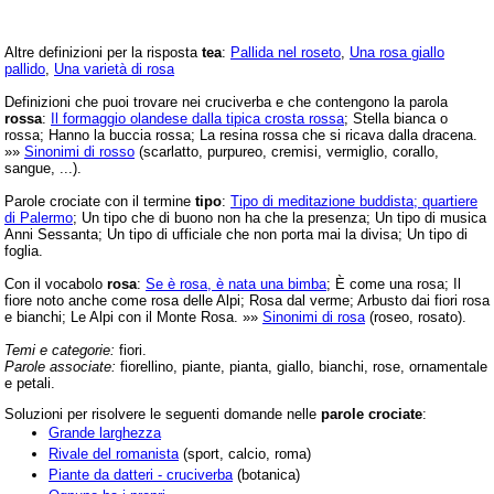
Altre definizioni per la risposta
tea
:
Pallida nel roseto
,
Una rosa giallo
pallido
,
Una varietà di rosa
Definizioni che puoi trovare nei cruciverba e che contengono la parola
rossa
:
Il formaggio olandese dalla tipica crosta rossa
; Stella bianca o
rossa; Hanno la buccia rossa; La resina rossa che si ricava dalla dracena.
»»
Sinonimi di rosso
(scarlatto, purpureo, cremisi, vermiglio, corallo,
sangue, ...).
Parole crociate con il termine
tipo
:
Tipo di meditazione buddista; quartiere
di Palermo
; Un tipo che di buono non ha che la presenza; Un tipo di musica
Anni Sessanta; Un tipo di ufficiale che non porta mai la divisa; Un tipo di
foglia.
Con il vocabolo
rosa
:
Se è rosa, è nata una bimba
; È come una rosa; Il
fiore noto anche come rosa delle Alpi; Rosa dal verme; Arbusto dai fiori rosa
e bianchi; Le Alpi con il Monte Rosa. »»
Sinonimi di rosa
(roseo, rosato).
Temi e categorie:
fiori.
Parole associate:
fiorellino, piante, pianta, giallo, bianchi, rose, ornamentale
e petali.
Soluzioni per risolvere le seguenti domande nelle
parole crociate
:
Grande larghezza
Rivale del romanista
(sport, calcio, roma)
Piante da datteri - cruciverba
(botanica)