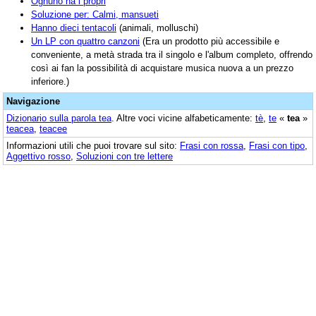
Ognuno ha i propri
Soluzione per: Calmi, mansueti
Hanno dieci tentacoli
(animali, molluschi)
Un LP con quattro canzoni
(Era un prodotto più accessibile e
conveniente, a metà strada tra il singolo e l'album completo, offrendo
così ai fan la possibilità di acquistare musica nuova a un prezzo
inferiore.)
Navigazione
Dizionario sulla parola
tea
. Altre voci vicine alfabeticamente:
tè
,
te
«
tea
»
teacea
,
teacee
Informazioni utili che puoi trovare sul sito:
Frasi con rossa
,
Frasi con tipo
,
Aggettivo rosso
,
Soluzioni con tre lettere