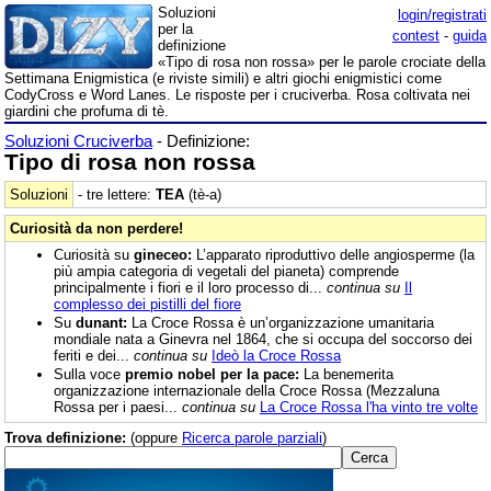
Soluzioni
login/registrati
per la
contest
-
guida
definizione
«Tipo di rosa non rossa» per le parole crociate della
Settimana Enigmistica (e riviste simili) e altri giochi enigmistici come
CodyCross e Word Lanes. Le risposte per i cruciverba. Rosa coltivata nei
giardini che profuma di tè.
Soluzioni Cruciverba
- Definizione:
Tipo di rosa non rossa
Soluzioni
- tre lettere:
TEA
(tè-a)
Curiosità da non perdere!
Curiosità su
gineceo:
L’apparato riproduttivo delle angiosperme (la
più ampia categoria di vegetali del pianeta) comprende
principalmente i fiori e il loro processo di...
continua su
Il
complesso dei pistilli del fiore
Su
dunant:
La Croce Rossa è un’organizzazione umanitaria
mondiale nata a Ginevra nel 1864, che si occupa del soccorso dei
feriti e dei...
continua su
Ideò la Croce Rossa
Sulla voce
premio nobel per la pace:
La benemerita
organizzazione internazionale della Croce Rossa (Mezzaluna
Rossa per i paesi...
continua su
La Croce Rossa l'ha vinto tre volte
Trova definizione:
(oppure
Ricerca parole parziali
)