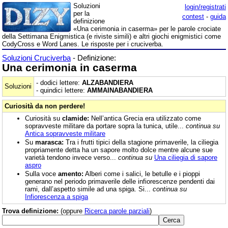
Soluzioni
login/registrati
per la
contest
-
guida
definizione
«Una cerimonia in caserma» per le parole crociate
della Settimana Enigmistica (e riviste simili) e altri giochi enigmistici come
CodyCross e Word Lanes. Le risposte per i cruciverba.
Soluzioni Cruciverba
- Definizione:
Una cerimonia in caserma
- dodici lettere:
ALZABANDIERA
Soluzioni
- quindici lettere:
AMMAINABANDIERA
Curiosità da non perdere!
Curiosità su
clamide:
Nell’antica Grecia era utilizzato come
sopravveste militare da portare sopra la tunica, utile...
continua su
Antica sopravveste militare
Su
marasca:
Tra i frutti tipici della stagione primaverile, la ciliegia
propriamente detta ha un sapore molto dolce mentre alcune sue
varietà tendono invece verso...
continua su
Una ciliegia di sapore
aspro
Sulla voce
amento:
Alberi come i salici, le betulle e i pioppi
generano nel periodo primaverile delle infiorescenze pendenti dai
rami, dall’aspetto simile ad una spiga. Si...
continua su
Infiorescenza a spiga
Trova definizione:
(oppure
Ricerca parole parziali
)