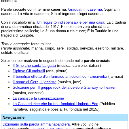
cerimonia.
Parole crociate con il termine
caserma
:
Graduati in caserma
; Squilla in
caserma; La vita in caserma; Sta all'ingresso d'ogni caserma.
Con il vocabolo
una
:
Un requisito indispensabile per una casa
; La cittadina
di una drammatica ritirata del 1917; Piccolo carnivoro che dà una
pregiatissima pelliccia; Lo è una donna tutta curve; È in Tauride in una
tragedia di Euripide.
Temi e categorie:
forze militari.
Parole associate:
marina, corpo, aerei, soldati, servizio, esercito, militare,
soldato e ufficiali.
Soluzioni per risolvere le seguenti domande nelle
parole crociate
:
Il Gino che canta La gatta
(musica, canzone, italiani)
Dipinse Gli ombrelli
(arte, pittura)
Il benefico effetto d'un farmaco antidolorifico - cruciverba
(farmaci)
Il nome di Getz, il jazzista
(musica, jazz)
Soluzione per: Il gruppo rock della celebre Stairway to Heaven
(musica, canzone)
La sancisce la canonizzazione
La Casa editrice che ha tra i fondatori Umberto Eco
(Pubblica
narrativa, saggistica e poesia. Fu fondata nel 2015.)
Navigazione
Dizionario sulla parola
ammainabandiera
. Altre voci vicine
alfabeticamente:
ammagliature
,
ammaina
«
ammainabandiera
»