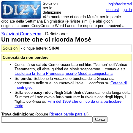
Soluzioni
login/registrati
per la
contest
-
guida
definizione
«Un monte che ci ricorda Mosè» per le parole
crociate della Settimana Enigmistica (e riviste simili) e altri giochi
enigmistici come CodyCross e Word Lanes. Le risposte per i cruciverba.
Soluzioni Cruciverba
- Definizione:
Un monte che ci ricorda Mosè
Soluzioni
- cinque lettere:
SINAI
Curiosità da non perdere!
Curiosità su
caleb:
Come raccontato nel libro “Numeri” dell’Antico
Testamento, gli ebrei guidati da Mosè scapparono...
continua su
Esplorata la Terra Promessa, esortò Mosè a conquistarla
Su
pindo:
Sebbene la vocazione turistica della Grecia sia
concentrata nelle sue innumerevoli isole,...
continua su
Catena di
monti greci
Sulla voce
easy rider:
Negli Stati Uniti d’America l’onda lunga della
Summer of Love aveva fatto maturare la rivoluzione degli hippy, i
“figli...
continua su
Film del 1969 che ci ricorda una particolare
moto
Trova definizione:
(oppure
Ricerca parole parziali
)