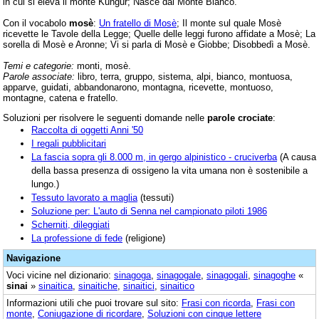
in cui si eleva il monte Kungur; Nasce dal Monte Bianco.
Con il vocabolo
mosè
:
Un fratello di Mosè
; Il monte sul quale Mosè
ricevette le Tavole della Legge; Quelle delle leggi furono affidate a Mosè; La
sorella di Mosè e Aronne; Vi si parla di Mosè e Giobbe; Disobbedì a Mosè.
Temi e categorie:
monti, mosè.
Parole associate:
libro, terra, gruppo, sistema, alpi, bianco, montuosa,
apparve, guidati, abbandonarono, montagna, ricevette, montuoso,
montagne, catena e fratello.
Soluzioni per risolvere le seguenti domande nelle
parole crociate
:
Raccolta di oggetti Anni '50
I regali pubblicitari
La fascia sopra gli 8.000 m, in gergo alpinistico - cruciverba
(A causa
della bassa presenza di ossigeno la vita umana non è sostenibile a
lungo.)
Tessuto lavorato a maglia
(tessuti)
Soluzione per: L'auto di Senna nel campionato piloti 1986
Scherniti, dileggiati
La professione di fede
(religione)
Navigazione
Voci vicine nel dizionario:
sinagoga
,
sinagogale
,
sinagogali
,
sinagoghe
«
sinai
»
sinaitica
,
sinaitiche
,
sinaitici
,
sinaitico
Informazioni utili che puoi trovare sul sito:
Frasi con ricorda
,
Frasi con
monte
,
Coniugazione di ricordare
,
Soluzioni con cinque lettere