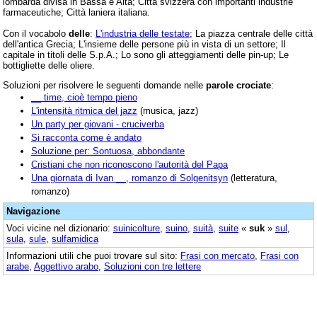
lombarda divisa in Bassa e Alta; Città svizzera con importanti industrie
farmaceutiche; Città laniera italiana.
Con il vocabolo
delle
:
L'industria delle testate
; La piazza centrale delle città
dell'antica Grecia; L'insieme delle persone più in vista di un settore; Il
capitale in titoli delle S.p.A.; Lo sono gli atteggiamenti delle pin-up; Le
bottigliette delle oliere.
Soluzioni per risolvere le seguenti domande nelle
parole crociate
:
__ time, cioè tempo pieno
L'intensità ritmica del jazz
(musica, jazz)
Un party per giovani - cruciverba
Si racconta come è andato
Soluzione per: Sontuosa, abbondante
Cristiani che non riconoscono l'autorità del Papa
Una giornata di Ivan __, romanzo di Solgenitsyn
(letteratura,
romanzo)
Navigazione
Voci vicine nel dizionario:
suinicolture
,
suino
,
suità
,
suite
«
suk
»
sul
,
sula
,
sule
,
sulfamidica
Informazioni utili che puoi trovare sul sito:
Frasi con mercato
,
Frasi con
arabe
,
Aggettivo arabo
,
Soluzioni con tre lettere