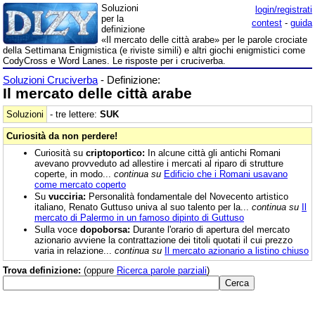
Soluzioni
login/registrati
per la
contest
-
guida
definizione
«Il mercato delle città arabe» per le parole crociate
della Settimana Enigmistica (e riviste simili) e altri giochi enigmistici come
CodyCross e Word Lanes. Le risposte per i cruciverba.
Soluzioni Cruciverba
- Definizione:
Il mercato delle città arabe
Soluzioni
- tre lettere:
SUK
Curiosità da non perdere!
Curiosità su
criptoportico:
In alcune città gli antichi Romani
avevano provveduto ad allestire i mercati al riparo di strutture
coperte, in modo...
continua su
Edificio che i Romani usavano
come mercato coperto
Su
vucciria:
Personalità fondamentale del Novecento artistico
italiano, Renato Guttuso univa al suo talento per la...
continua su
Il
mercato di Palermo in un famoso dipinto di Guttuso
Sulla voce
dopoborsa:
Durante l'orario di apertura del mercato
azionario avviene la contrattazione dei titoli quotati il cui prezzo
varia in relazione...
continua su
Il mercato azionario a listino chiuso
Trova definizione:
(oppure
Ricerca parole parziali
)