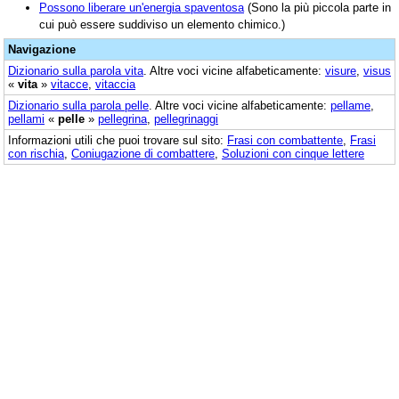
Possono liberare un'energia spaventosa
(Sono la più piccola parte in
cui può essere suddiviso un elemento chimico.)
Navigazione
Dizionario sulla parola
vita
. Altre voci vicine alfabeticamente:
visure
,
visus
«
vita
»
vitacce
,
vitaccia
Dizionario sulla parola
pelle
. Altre voci vicine alfabeticamente:
pellame
,
pellami
«
pelle
»
pellegrina
,
pellegrinaggi
Informazioni utili che puoi trovare sul sito:
Frasi con combattente
,
Frasi
con rischia
,
Coniugazione di combattere
,
Soluzioni con cinque lettere