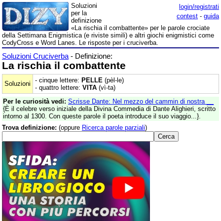
Soluzioni
login/registrati
per la
contest
-
guida
definizione
«La rischia il combattente» per le parole crociate
della Settimana Enigmistica (e riviste simili) e altri giochi enigmistici come
CodyCross e Word Lanes. Le risposte per i cruciverba.
Soluzioni Cruciverba
- Definizione:
La rischia il combattente
- cinque lettere:
PELLE
(pèl-le)
Soluzioni
- quattro lettere:
VITA
(vì-ta)
Per le curiosità vedi:
Scrisse Dante: Nel mezzo del cammin di nostra __
{È il celebre verso iniziale della Divina Commedia di Dante Alighieri, scritto
intorno al 1300. Con queste parole il poeta introduce il suo viaggio...}.
Trova definizione:
(oppure
Ricerca parole parziali
)