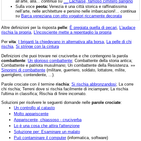
all’arte, alla...
continua su
__ Lachaise, famoso cimitero parigino
Sulla voce
peota:
Venezia è una città storica e raffinatissima
nell’arte, nelle architetture e persino nelle imbarcazioni!...
continua
su
Barca veneziana con otto vogatori riccamente decorata
Altre definizioni per la risposta
pelle
:
È pregiata quella di pecari
,
L'audace
rischia la propria
,
L'incosciente mette a repentaglio la propria
Per
vita
:
I briganti la chiedevano in alternativa alla borsa
,
La pelle di chi
rischia
,
Si stringe con la cintura
Definizioni che puoi trovare nei cruciverba e che contengono la parola
combattente
:
Un glorioso combattente
; Combattente della storia antica;
Combattente e patriota musulmano; Un combattente della Resistenza. »»
Sinonimi di combattente
(militare, guerriero, soldato, lottatore, milite,
guerrigliero, contendente, ...).
Parole crociate con il termine
rischia
:
Si rischia abbronzandosi
; La corre
chi rischia; Terreni dove si rischia facilmente di inciampare; La rischia
l'ultima in classifica; Rischia di finire incornato.
Soluzioni per risolvere le seguenti domande nelle
parole crociate
:
Un controllo al catasto
Molto appariscente
Appariscente, chiassoso - cruciverba
Lo è una cosa che attira l'attenzione
Soluzione per: Esaminare un malato
Può contaminare il computer
(informatica, software)