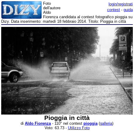
Foto
login/registrati
dell'autore
contest
-
guida
Aldo
Fiorenza candidata al contest fotografico pioggia su
Dizy. Data inserimento: martedì 18 febbraio 2014. Titolo: Pioggia in città
Pioggia in città
di
Aldo Fiorenza
- 110° nel contest
pioggia
(
galleria
)
Voto: 63.73 -
Utilizzo Foto