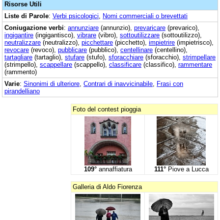
Risorse Utili
Liste di Parole
:
Verbi psicologici
,
Nomi commerciali o brevettati
Coniugazione verbi
:
annunziare
(annunzio),
prevaricare
(prevarico),
ingigantire
(ingigantisco),
vibrare
(vibro),
sottoutilizzare
(sottoutilizzo),
neutralizzare
(neutralizzo),
picchettare
(picchetto),
impietrire
(impietrisco),
revocare
(revoco),
pubblicare
(pubblico),
centellinare
(centellino),
tartagliare
(tartaglio),
stufare
(stufo),
sforacchiare
(sforacchio),
strimpellare
(strimpello),
scappellare
(scappello),
classificare
(classifico),
rammentare
(rammento)
Varie
:
Sinonimi di ulteriore
,
Contrari di inavvicinabile
,
Frasi con
pirandelliano
Foto del contest pioggia
109°
annaffiatura
111°
Piove a Lucca
Galleria di Aldo Fiorenza