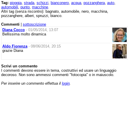
Tag:
pioggia
,
strada
,
schizzi
,
bianconero
,
acqua
,
pozzanghera
,
auto
,
automobili
,
punto
,
macchine
.
Altri tag (senza riscontro): bagnato, automobile, nero, macchina,
pozzanghere, alberi, spruzzi, bianco.
Commenti
|
sottoscrizione
Diana Cocco
- 01/05/2014, 13:07
Bellissima molto dinamica
Aldo Fiorenza
- 08/06/2014, 20:15
grazie Diana
Scrivi un commento
I commenti devono essere in tema, costruttivi ed usare un linguaggio
decoroso. Non sono ammessi commenti "fotocopia" o in maiuscolo.
Per inserire un commento effettua il
login
.