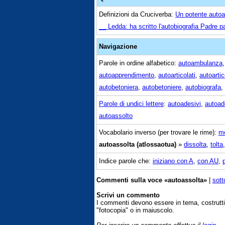
Definizioni da Cruciverba:
Un potente autoar
__ Ledda: ha scritto l'autobiografia Padre 
Navigazione
Parole in ordine alfabetico:
autoambulanza
autoapprendimento
,
autoarticolati
,
autoartic
autobetoniera
,
autobetoniere
,
autobiografa
,
Parole di undici lettere
:
autoadesivi
,
autoad
autoassolto
Vocabolario inverso (per trovare le rime):
mo
autoassolta (atlossaotua)
»
dissolta
,
tolta
Indice parole che:
iniziano con A
,
con AU
,
Commenti sulla voce «autoassolta»
|
sott
Scrivi un commento
I commenti devono essere in tema, costrut
"fotocopia" o in maiuscolo.