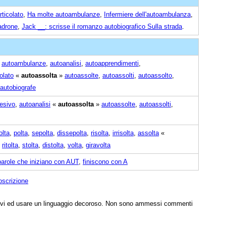
ticolato
,
Ha molte autoambulanze
,
Infermiere dell'autoambulanza
,
padrone
,
Jack __: scrisse il romanzo autobiografico Sulla strada
.
,
autoambulanze
,
autoanalisi
,
autoapprendimenti
,
olato
«
autoassolta
»
autoassolte
,
autoassolti
,
autoassolto
,
autobiografe
esivo
,
autoanalisi
«
autoassolta
»
autoassolte
,
autoassolti
,
lta
,
polta
,
sepolta
,
dissepolta
,
risolta
,
irrisolta
,
assolta
«
,
ritolta
,
stolta
,
distolta
,
volta
,
giravolta
parole che iniziano con AUT
,
finiscono con A
oscrizione
tivi ed usare un linguaggio decoroso. Non sono ammessi commenti