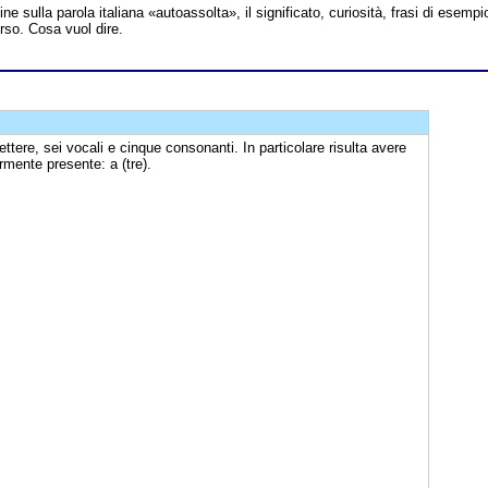
line sulla parola italiana «autoassolta», il significato, curiosità, frasi di esempi
erso. Cosa vuol dire.
ttere, sei vocali e cinque consonanti. In particolare risulta avere
mente presente: a (tre).