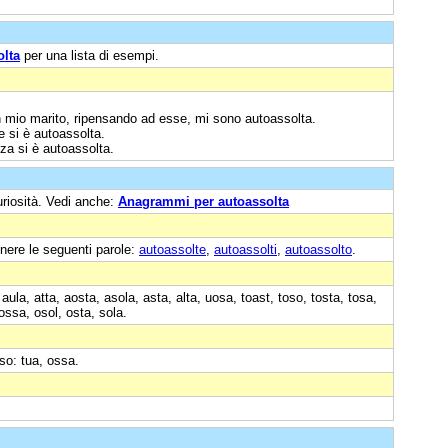
olta
per una lista di esempi.
n mio marito, ripensando ad esse, mi sono autoassolta.
 si è autoassolta.
za si è autoassolta.
uriosità. Vedi anche:
Anagrammi per autoassolta
nere le seguenti parole:
autoassolte
,
autoassolti
,
autoassolto
.
aula, atta, aosta, asola, asta, alta, uosa, toast, toso, tosta, tosa,
 ossa, osol, osta, sola.
rso: tua, ossa.