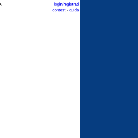
o,
login/registrati
contest
-
guida