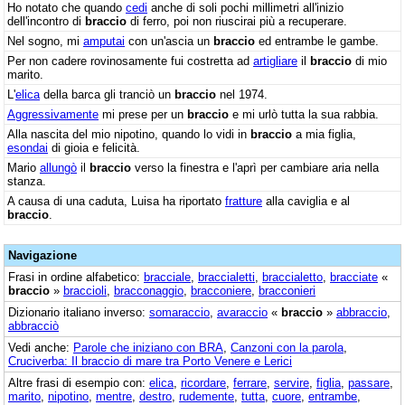
Ho notato che quando
cedi
anche di soli pochi millimetri all'inizio
dell'incontro di
braccio
di ferro, poi non riuscirai più a recuperare.
Nel sogno, mi
amputai
con un'ascia un
braccio
ed entrambe le gambe.
Per non cadere rovinosamente fui costretta ad
artigliare
il
braccio
di mio
marito.
L'
elica
della barca gli tranciò un
braccio
nel 1974.
Aggressivamente
mi prese per un
braccio
e mi urlò tutta la sua rabbia.
Alla nascita del mio nipotino, quando lo vidi in
braccio
a mia figlia,
esondai
di gioia e felicità.
Mario
allungò
il
braccio
verso la finestra e l'aprì per cambiare aria nella
stanza.
A causa di una caduta, Luisa ha riportato
fratture
alla caviglia e al
braccio
.
Navigazione
Frasi in ordine alfabetico:
bracciale
,
braccialetti
,
braccialetto
,
bracciate
«
braccio
»
braccioli
,
bracconaggio
,
bracconiere
,
bracconieri
Dizionario italiano inverso:
somaraccio
,
avaraccio
«
braccio
»
abbraccio
,
abbracciò
Vedi anche:
Parole che iniziano con BRA
,
Canzoni con la parola
,
Cruciverba: Il braccio di mare tra Porto Venere e Lerici
Altre frasi di esempio con:
elica
,
ricordare
,
ferrare
,
servire
,
figlia
,
passare
,
marito
,
nipotino
,
mentre
,
destro
,
rudemente
,
tutta
,
cuore
,
entrambe
,