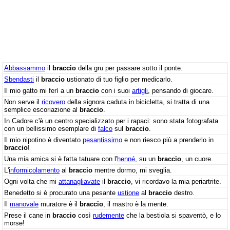
Abbassammo
il
braccio
della gru per passare sotto il ponte.
Sbendasti
il
braccio
ustionato di tuo figlio per medicarlo.
Il mio gatto mi ferì a un
braccio
con i suoi
artigli
, pensando di giocare.
Non serve il
ricovero
della signora caduta in bicicletta, si tratta di una
semplice escoriazione al
braccio
.
In Cadore c'è un centro specializzato per i rapaci: sono stata fotografata
con un bellissimo esemplare di
falco
sul
braccio
.
Il mio nipotino è diventato
pesantissimo
e non riesco più a prenderlo in
braccio
!
Una mia amica si è fatta tatuare con l'
henné
, su un
braccio
, un cuore.
L'
informicolamento
al
braccio
mentre dormo, mi sveglia.
Ogni volta che mi
attanagliavate
il
braccio
, vi ricordavo la mia periartrite.
Benedetto si è procurato una pesante
ustione
al
braccio
destro.
Il
manovale
muratore è il
braccio
, il mastro è la mente.
Prese il cane in
braccio
così
rudemente
che la bestiola si spaventò, e lo
morse!