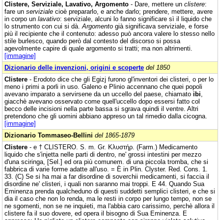
Clistere, Serviziale, Lavativo, Argomento
- Dare, mettere un
clistere
:
fare un
serviziale
cioè prepararlo, e anche darlo; prendere, mettere, avere
in corpo un
lavativo
: serviziale, alcuni lo fanno significare sì il liquido che
lo strumento con cui si dà.
Argomento
già significava serviziale, e forse
più il recipiente che il contenuto: adesso può ancora valere lo stesso nello
stile burlesco, quando però dal contesto del discorso si possa
agevolmente capire di quale argomento si tratti; ma non altrimenti.
[immagine]
Dizionario delle invenzioni, origini e scoperte
del 1850
Clistere
- Erodoto dice che gli Egizj furono gl'inventori dei clisteri, o per lo
meno i primi a porli in uso. Galeno e Plinio accennano che quei popoli
avevano imparato a servirsene da un uccello del paese, chiamato
ibi
,
giacchè avevano osservato come quell'uccello dopo essersi fatto col
becco delle incisioni nella parte bassa si sgrava quindi il ventre. Altri
pretendono che gli uomini abbiano appreso un tal rimedio dalla cicogna.
[immagine]
Dizionario Tommaseo-Bellini
del 1865-1879
Clistere
- e † CLISTERO. S. m. Gr. Κλυστήρ. (Farm.) Medicamento
liquido che s'injetta nelle parti di dentro, ne' grossi intestini per mezzo
d'una sciringa, [Sel.] ed ora più comunem. di una piccola tromba, che si
fabbrica di varie forme adatte all'uso. = È in Plin. Clyster. Red. Cons. 1.
33. (C) Se si ha mai a far disordine di soverchii medicamenti, si faccia il
disordine ne' clisteri, i quali non saranno mai troppi. E 44. Quando Sua
Eminenza prenda qualcheduno di questi suddetti semplici clisteri, e che si
dia il caso che non lo renda, ma le resti in corpo per lungo tempo, non se
ne sgomenti, non se ne inquieti, ma l'abbia caro carissimo, perchè allora il
clistere fa il suo dovere, ed opera il bisogno di Sua Eminenza. E