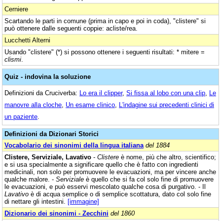
Cerniere
Scartando le parti in comune (prima in capo e poi in coda), "clistere" si
può ottenere dalle seguenti coppie: acliste/rea.
Lucchetti Alterni
Usando "clistere" (*) si possono ottenere i seguenti risultati: * mitere =
clismi
.
Quiz - indovina la soluzione
Definizioni da Cruciverba:
Lo era il clipper
,
Si fissa al lobo con una clip
,
Le
manovre alla cloche
,
Un esame clinico
,
L'indagine sui precedenti clinici di
un paziente
.
Definizioni da Dizionari Storici
Vocabolario dei sinonimi della lingua italiana
del 1884
Clistere, Serviziale, Lavativo
-
Clistere
è nome, più che altro, scientifico;
e si usa specialmente a significare quello che è fatto con ingredienti
medicinali, non solo per promuovere le evacuazioni, ma per vincere anche
qualche malore. -
Serviziale
è quello che si fa col solo fine di promuovere
le evacuazioni, e può esservi mescolato qualche cosa di purgativo. - Il
Lavativo
è di acqua semplice o di semplice scottatura, dato col solo fine
di nettare gli intestini.
[immagine]
Dizionario dei sinonimi - Zecchini
del 1860