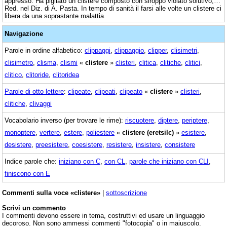
appresso: Ha pigliato un clistere composto con siroppo violato solutivo,…
Red. nel Diz. di A. Pasta. In tempo di sanità il farsi alle volte un clistere ci
libera da una soprastante malattia.
Navigazione
Parole in ordine alfabetico:
clippaggi
,
clippaggio
,
clipper
,
clisimetri
,
clisimetro
,
clisma
,
clismi
«
clistere
»
clisteri
,
clitica
,
clitiche
,
clitici
,
clitico
,
clitoride
,
clitoridea
Parole di otto lettere
:
clipeate
,
clipeati
,
clipeato
«
clistere
»
clisteri
,
clitiche
,
clivaggi
Vocabolario inverso (per trovare le rime):
riscuotere
,
diptere
,
periptere
,
monoptere
,
vertere
,
estere
,
poliestere
«
clistere (eretsilc)
»
esistere
,
desistere
,
preesistere
,
coesistere
,
resistere
,
insistere
,
consistere
Indice parole che:
iniziano con C
,
con CL
,
parole che iniziano con CLI
,
finiscono con E
Commenti sulla voce «clistere»
|
sottoscrizione
Scrivi un commento
I commenti devono essere in tema, costruttivi ed usare un linguaggio
decoroso. Non sono ammessi commenti "fotocopia" o in maiuscolo.