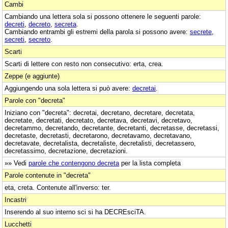
Cambi
Cambiando una lettera sola si possono ottenere le seguenti parole:
decreti
,
decreto
,
secreta
.
Cambiando entrambi gli estremi della parola si possono avere:
secrete
,
secreti
,
secreto
.
Scarti
Scarti di lettere con resto non consecutivo: erta, crea.
Zeppe (e aggiunte)
Aggiungendo una sola lettera si può avere:
decretai
.
Parole con "decreta"
Iniziano con "decreta": decretai, decretano, decretare, decretata,
decretate, decretati, decretato, decretava, decretavi, decretavo,
decretammo, decretando, decretante, decretanti, decretasse, decretassi,
decretaste, decretasti, decretarono, decretavamo, decretavano,
decretavate, decretalista, decretaliste, decretalisti, decretassero,
decretassimo, decretazione, decretazioni.
»» Vedi
parole che contengono decreta
per la lista completa
Parole contenute in "decreta"
eta, creta. Contenute all'inverso: ter.
Incastri
Inserendo al suo interno sci si ha DECREsciTA.
Lucchetti