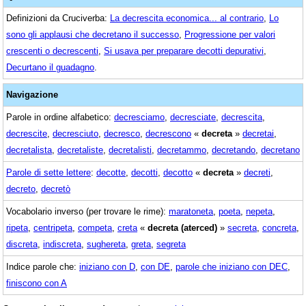
Definizioni da Cruciverba:
La decrescita economica... al contrario
,
Lo
sono gli applausi che decretano il successo
,
Progressione per valori
crescenti o decrescenti
,
Si usava per preparare decotti depurativi
,
Decurtano il guadagno
.
Navigazione
Parole in ordine alfabetico:
decresciamo
,
decresciate
,
decrescita
,
decrescite
,
decresciuto
,
decresco
,
decrescono
«
decreta
»
decretai
,
decretalista
,
decretaliste
,
decretalisti
,
decretammo
,
decretando
,
decretano
Parole di sette lettere
:
decotte
,
decotti
,
decotto
«
decreta
»
decreti
,
decreto
,
decretò
Vocabolario inverso (per trovare le rime):
maratoneta
,
poeta
,
nepeta
,
ripeta
,
centripeta
,
competa
,
creta
«
decreta (aterced)
»
secreta
,
concreta
,
discreta
,
indiscreta
,
sughereta
,
greta
,
segreta
Indice parole che:
iniziano con D
,
con DE
,
parole che iniziano con DEC
,
finiscono con A