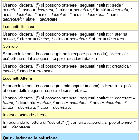
Usando "decreta" (*) si possono ottenere i seguenti risultati: sede * =
secreta
; * tasca =
decresca
; * tatare =
decretare
; * tatatà =
decretata
; *
aera =
decreterà
; * aero =
decreterò
; * aerai =
decreterai
; * aerei =
decreterei
; * aiate =
decretiate
.
Lucchetti Riflessi
Usando "decreta" (*) si possono ottenere i seguenti risultati: * aterina =
decina
; * aterine =
decine
; * attera =
decreterà
; * attero =
decreterò
.
Cerniere
Scartando le parti in comune (prima in capo e poi in coda), "decreta" si
può ottenere dalle seguenti coppie: cicade/cretacica.
Usando "decreta" (*) si possono ottenere i seguenti risultati: cretacica * =
cicade
; * cicade =
cretacica
.
Lucchetti Alterni
Scartando le parti in comune (in coda oppure in capo), "decreta" si può
ottenere dalle seguenti coppie: decresca/tasca.
Usando "decreta" (*) si possono ottenere i seguenti risultati: * decretare =
tatare
; * decretata =
tatatà
; * anoa =
decretano
; * area =
decretare
; *
tatatà =
decretata
; * atea =
decretate
.
Intarsi e sciarade alterne
Intrecciando le lettere di "decreta" (*) con un'altra parola si può ottenere: *
eri =
decreterai
.
Quiz - indovina la soluzione