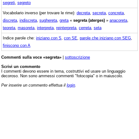
segreti
,
segreto
Vocabolario inverso (per trovare le rime):
decreta
,
secreta
,
concreta
,
discreta
,
indiscreta
,
sughereta
,
greta
«
segreta (aterges)
»
anacoreta
,
teoreta
,
masoreta
,
interpreta
,
reinterpreta
,
cerreta
,
seta
Indice parole che:
iniziano con S
,
con SE
,
parole che iniziano con SEG
,
finiscono con A
Commenti sulla voce «segreta»
|
sottoscrizione
Scrivi un commento
I commenti devono essere in tema, costruttivi ed usare un linguaggio
decoroso. Non sono ammessi commenti "fotocopia" o in maiuscolo.
Per inserire un commento effettua il
login
.