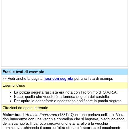
Frasi e testi di esempio
»» Vedi anche la pagina
frasi con segreta
per una lista di esempi.
Esempi d'uso
La polizia segreta fascista era nota con l'acronimo di O.V.R.A.
Ecco, quella che vedete è la famosa segreta del castello.
Per aprire la cassaforte è necessario codificare la parola segreta.
Citazioni da opere letterarie
Malombra
di
Antonio Fogazzaro
(1881): Qualcuno parlava nell'orto. V'era
don Innocenzo con una vecchia contadina che si lagnava, piagnucolando,
della sua nuora. Il parroco cercava di chetarla; allora la vecchia
cominciava, chinando il capo, un'altra storia più
segreta
ed egualmente