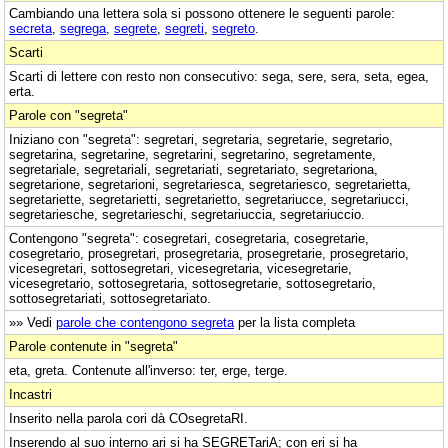
Cambiando una lettera sola si possono ottenere le seguenti parole:
secreta
,
segrega
,
segrete
,
segreti
,
segreto
.
Scarti
Scarti di lettere con resto non consecutivo: sega, sere, sera, seta, egea,
erta.
Parole con "segreta"
Iniziano con "segreta": segretari, segretaria, segretarie, segretario,
segretarina, segretarine, segretarini, segretarino, segretamente,
segretariale, segretariali, segretariati, segretariato, segretariona,
segretarione, segretarioni, segretariesca, segretariesco, segretarietta,
segretariette, segretarietti, segretarietto, segretariucce, segretariucci,
segretariesche, segretarieschi, segretariuccia, segretariuccio.
Contengono "segreta": cosegretari, cosegretaria, cosegretarie,
cosegretario, prosegretari, prosegretaria, prosegretarie, prosegretario,
vicesegretari, sottosegretari, vicesegretaria, vicesegretarie,
vicesegretario, sottosegretaria, sottosegretarie, sottosegretario,
sottosegretariati, sottosegretariato.
»» Vedi
parole che contengono segreta
per la lista completa
Parole contenute in "segreta"
eta, greta. Contenute all'inverso: ter, erge, terge.
Incastri
Inserito nella parola cori dà COsegretaRI.
Inserendo al suo interno ari si ha SEGRETariA; con eri si ha