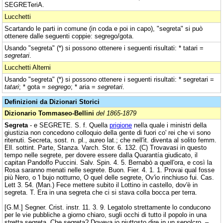
SEGRETeriA.
Lucchetti
Scartando le parti in comune (in coda e poi in capo), "segreta" si può
ottenere dalle seguenti coppie: segrego/gota.
Usando "segreta" (*) si possono ottenere i seguenti risultati: * tatari =
segretari
.
Lucchetti Alterni
Usando "segreta" (*) si possono ottenere i seguenti risultati: * segretari =
tatari
; * gota =
segrego
; * aria =
segretari
.
Definizioni da Dizionari Storici
Dizionario Tommaseo-Bellini
del 1865-1879
Segreta
- e SEGRETE. S. f. Quella
prigione
nella quale i ministri della
giustizia non concedono colloquio della gente di fuori co' rei che vi sono
ritenuti. Secreta, sost. n. pl., aureo lat.; che nell'it. diventa al solito femm.
Ell. sottint. Parte, Stanza. Varch. Stor. 6. 132. (C) Trovavasi in questo
tempo nelle segrete, per dovere essere dalla Quarantía giudicato, il
capitan Pandolfo Puccini. Salv. Spin. 4. 5. Bernabò a quell'ora, e così la
Rosa saranno menati nelle segrete. Buon. Fier. 4. 1. 1. Provai qual fosse
più Nero, o 'l bujo notturno, O quel delle segrete, Ov'io rinchiuso fui. Cas.
Lett 3. 54. (Man.) Fece mettere subito il Lottino in castello, dov'è in
segreta. T. Era in una segreta che ci si stava colla bocca per terra.
[G.M.] Segner. Crist. instr. 11. 3. 9. Legatolo strettamente lo conducono
per le vie pubbliche a giorno chiaro, sugli occhi di tutto il popolo in una
stretta segreta. Che segreta? Doveva io piuttosto dire in un sepolcro. –