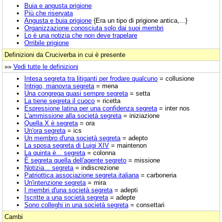
Buia e angusta prigione
Più che riservata
Angusta e buia prigione
{Era un tipo di prigione antica,...}
Organizzazione conosciuta solo dai suoi membri
Lo è una notizia che non deve trapelare
Orribile prigione
Definizioni da Cruciverba in cui è presente
»»
Vedi tutte le definizioni
Intesa segreta tra litiganti per frodare qualcuno
= collusione
Intrigo, manovra segreta
= mena
Una congrega quasi sempre segreta
= setta
La tiene segreta il cuoco
= ricetta
Espressione latina per una confidenza segreta
= inter nos
L'ammissione alla società segreta
= iniziazione
Quella X è segreta
= ora
Un'ora segreta
= ics
Un membro d'una società segreta
= adepto
La sposa segreta di Luigi XIV
= maintenon
La quinta è... segreta
= colonna
È segreta quella dell'agente segreto
= missione
Notizia... segreta
= indiscrezione
Patriottica associazione segreta italiana
= carboneria
Un'intenzione segreta
= mira
I membri d'una società segreta
= adepti
Iscritte a una società segreta
= adepte
Sono colleghi in una società segreta
= consettari
Cambi