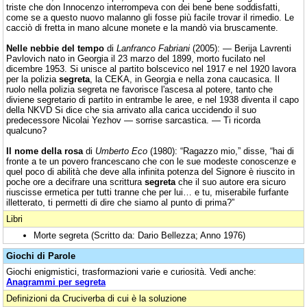
triste che don Innocenzo interrompeva con dei bene bene soddisfatti,
come se a questo nuovo malanno gli fosse più facile trovar il rimedio. Le
cacciò di fretta in mano alcune monete e la mandò via bruscamente.
Nelle nebbie del tempo
di
Lanfranco Fabriani
(2005): — Berija Lavrenti
Pavlovich nato in Georgia il 23 marzo del 1899, morto fucilato nel
dicembre 1953. Si unisce al partito bolscevico nel 1917 e nel 1920 lavora
per la polizia
segreta
, la CEKA, in Georgia e nella zona caucasica. Il
ruolo nella polizia segreta ne favorisce l'ascesa al potere, tanto che
diviene segretario di partito in entrambe le aree, e nel 1938 diventa il capo
della NKVD Si dice che sia arrivato alla carica uccidendo il suo
predecessore Nicolai Yezhov — sorrise sarcastica. — Ti ricorda
qualcuno?
Il nome della rosa
di
Umberto Eco
(1980): “Ragazzo mio,” disse, “hai di
fronte a te un povero francescano che con le sue modeste conoscenze e
quel poco di abilità che deve alla infinita potenza del Signore è riuscito in
poche ore a decifrare una scrittura
segreta
che il suo autore era sicuro
riuscisse ermetica per tutti tranne che per lui… e tu, miserabile furfante
illetterato, ti permetti di dire che siamo al punto di prima?”
Libri
Morte segreta (Scritto da: Dario Bellezza; Anno 1976)
Giochi di Parole
Giochi enigmistici, trasformazioni varie e curiosità. Vedi anche:
Anagrammi per segreta
Definizioni da Cruciverba di cui è la soluzione