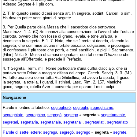
Adesso Segrete è il più com.
2. T. In questo senso dicesi senza art. In segrete, sottint. Carceri, o sim.
Ha dovuto patire venti giorni di segrete.
3. Per Quella parte della Messa che il sacerdote dice sottovoce.
Maestruzz. 1. 4. (C) Se innanzi alla consecrazione tu t'avvedi che l'ostia è
corrotta, ovvero che non fosse di grano, levala, e tone un'altra, e
ricomincia la segreta. E 1. 7. Nota, che se 'l prete si ricorda, dicendo la
segreta, che commise alcuno mortale peccato, dolgasene, e propongasi
di confessare il più tosto che potrà, e così sacrifichi, e pigli il Sacramento.
[Ghir.] Nella S. Messa chiamasi segnatam. con tal nome l'Orazione che
sussegue all'Offertorio, e precede il Prefazio.
4. † Segreta. Term. mil. Nome particolare d'una cuffia d'acciajo, che si
portava sotto l'elmo a maggior difesa del corpo. Cecch. Servig. 3. 3. (M.)
Fu fatto una sera correr tutta Via Ghibellina, ed aveva la spada, Il giaco,
la segreta, la rotella, i guanti, li stinieri. Lasc. Rim. 2. 157. Maniche,
giaco, segreta, rotella Aver ti converría per riparare I molti colpi.
Navigazione
Parole in ordine alfabetico:
segregherò
,
segreghi
,
segreghiamo
,
segreghiate
,
segreghino
,
segregò
,
segrego
«
segreta
»
segretamente
,
segretari
,
segretaria
,
segretariale
,
segretariali
,
segretariati
,
segretariato
Parole di sette lettere
:
segrega
,
segregò
,
segrego
«
segreta
»
segrete
,