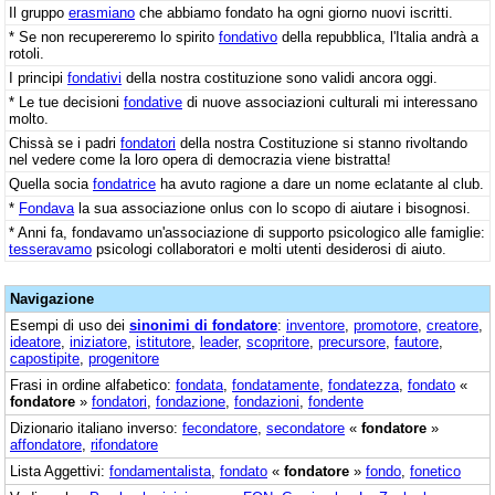
Il gruppo
erasmiano
che abbiamo fondato ha ogni giorno nuovi iscritti.
* Se non recupereremo lo spirito
fondativo
della repubblica, l'Italia andrà a
rotoli.
I principi
fondativi
della nostra costituzione sono validi ancora oggi.
* Le tue decisioni
fondative
di nuove associazioni culturali mi interessano
molto.
Chissà se i padri
fondatori
della nostra Costituzione si stanno rivoltando
nel vedere come la loro opera di democrazia viene bistratta!
Quella socia
fondatrice
ha avuto ragione a dare un nome eclatante al club.
*
Fondava
la sua associazione onlus con lo scopo di aiutare i bisognosi.
* Anni fa, fondavamo un'associazione di supporto psicologico alle famiglie:
tesseravamo
psicologi collaboratori e molti utenti desiderosi di aiuto.
Navigazione
Esempi di uso dei
sinonimi di fondatore
:
inventore
,
promotore
,
creatore
,
ideatore
,
iniziatore
,
istitutore
,
leader
,
scopritore
,
precursore
,
fautore
,
capostipite
,
progenitore
Frasi in ordine alfabetico:
fondata
,
fondatamente
,
fondatezza
,
fondato
«
fondatore
»
fondatori
,
fondazione
,
fondazioni
,
fondente
Dizionario italiano inverso:
fecondatore
,
secondatore
«
fondatore
»
affondatore
,
rifondatore
Lista Aggettivi:
fondamentalista
,
fondato
«
fondatore
»
fondo
,
fonetico