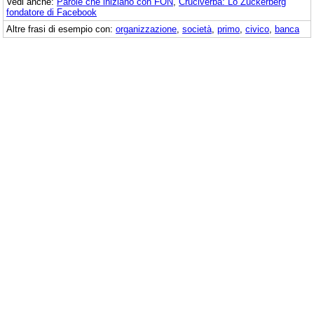
Vedi anche:
Parole che iniziano con FON
,
Cruciverba: Lo Zuckerberg
fondatore di Facebook
Altre frasi di esempio con:
organizzazione
,
società
,
primo
,
civico
,
banca