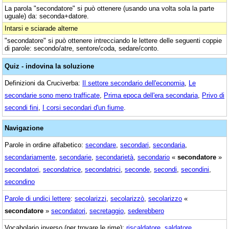
La parola "secondatore" si può ottenere (usando una volta sola la parte
uguale) da: seconda+datore.
Intarsi e sciarade alterne
"secondatore" si può ottenere intrecciando le lettere delle seguenti coppie
di parole: secondo/atre, sentore/coda, sedare/conto.
Quiz - indovina la soluzione
Definizioni da Cruciverba:
Il settore secondario dell'economia
,
Le
secondarie sono meno trafficate
,
Prima epoca dell'era secondaria
,
Privo di
secondi fini
,
I corsi secondari d'un fiume
.
Navigazione
Parole in ordine alfabetico:
secondare
,
secondari
,
secondaria
,
secondariamente
,
secondarie
,
secondarietà
,
secondario
«
secondatore
»
secondatori
,
secondatrice
,
secondatrici
,
seconde
,
secondi
,
secondini
,
secondino
Parole di undici lettere
:
secolarizzi
,
secolarizzò
,
secolarizzo
«
secondatore
»
secondatori
,
secretaggio
,
sederebbero
Vocabolario inverso (per trovare le rime):
riscaldatore
,
saldatore
,