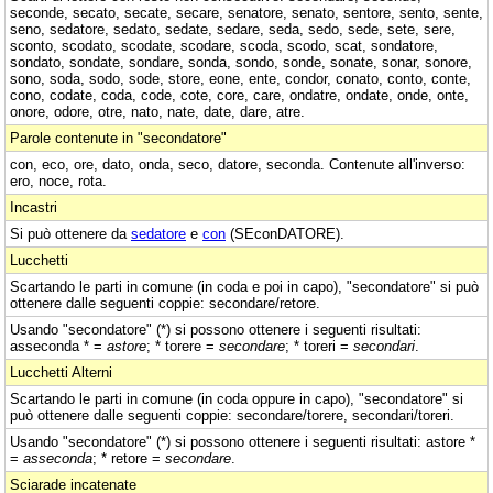
seconde, secato, secate, secare, senatore, senato, sentore, sento, sente,
seno, sedatore, sedato, sedate, sedare, seda, sedo, sede, sete, sere,
sconto, scodato, scodate, scodare, scoda, scodo, scat, sondatore,
sondato, sondate, sondare, sonda, sondo, sonde, sonate, sonar, sonore,
sono, soda, sodo, sode, store, eone, ente, condor, conato, conto, conte,
cono, codate, coda, code, cote, core, care, ondatre, ondate, onde, onte,
onore, odore, otre, nato, nate, date, dare, atre.
Parole contenute in "secondatore"
con, eco, ore, dato, onda, seco, datore, seconda. Contenute all'inverso:
ero, noce, rota.
Incastri
Si può ottenere da
sedatore
e
con
(SEconDATORE).
Lucchetti
Scartando le parti in comune (in coda e poi in capo), "secondatore" si può
ottenere dalle seguenti coppie: secondare/retore.
Usando "secondatore" (*) si possono ottenere i seguenti risultati:
asseconda * =
astore
; * torere =
secondare
; * toreri =
secondari
.
Lucchetti Alterni
Scartando le parti in comune (in coda oppure in capo), "secondatore" si
può ottenere dalle seguenti coppie: secondare/torere, secondari/toreri.
Usando "secondatore" (*) si possono ottenere i seguenti risultati: astore *
=
asseconda
; * retore =
secondare
.
Sciarade incatenate