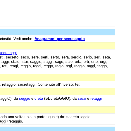
uriosità. Vedi anche:
Anagrammi per secretaggio
secretaggi
.
i, secreto, seco, sere, serti, serto, sera, sergio, serio, seri, seta,
ggi, staio, stai, saggio, saggi, sago, saio, erta, erti, erto, ergi,
, reti, reagì, reggio, reggi, reggo, regio, regi, raggio, raggi, taggo,
, retaggio, secretaggi. Contenute all'inverso: ter.
ggiO); da
seggio
e
creta
(SEcretaGGIO); da
seco
e
retaggi
ando una volta sola la parte uguale) da: secreta+aggio,
aggi+retaggio.