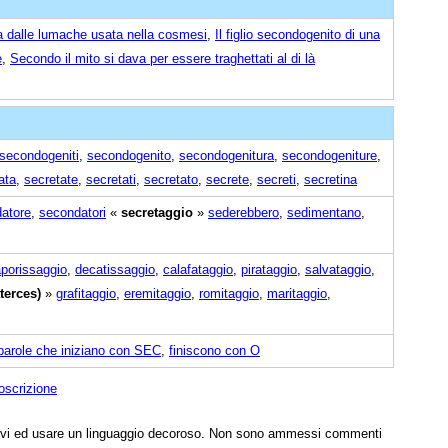
 dalle lumache usata nella cosmesi
,
Il figlio secondogenito di una
e
,
Secondo il mito si dava per essere traghettati al di là
secondogeniti
,
secondogenito
,
secondogenitura
,
secondogeniture
,
ata
,
secretate
,
secretati
,
secretato
,
secrete
,
secreti
,
secretina
atore
,
secondatori
«
secretaggio
»
sederebbero
,
sedimentano
,
porissaggio
,
decatissaggio
,
calafataggio
,
pirataggio
,
salvataggio
,
terces)
»
grafitaggio
,
eremitaggio
,
romitaggio
,
maritaggio
,
parole che iniziano con SEC
,
finiscono con O
oscrizione
tivi ed usare un linguaggio decoroso. Non sono ammessi commenti