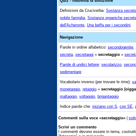
Quiz - indovina la soluzione
Definizioni da Cruciverba:
Sostanza secreta
nobile famiglia
,
Sostanze organiche secret
dell'Acheronte
,
Una beffa per i secondini
.
Navigazione
Parole in ordine alfabetico:
secondogenite
,
secreta
,
secretaggi
«
secretaggio
»
secret
Parole di undici lettere
:
secolarizzo
,
second
sedimentare
Vocabolario inverso (per trovare le rime):
va
monetaggio
,
retaggio
«
secretaggio (oigga
maltaggio
,
voltaggio
,
brigantaggio
Indice parole che:
iniziano con S
,
con SE
,
Commenti sulla voce «secretaggio»
|
sott
Scrivi un commento
I commenti devono essere in tema, costrut