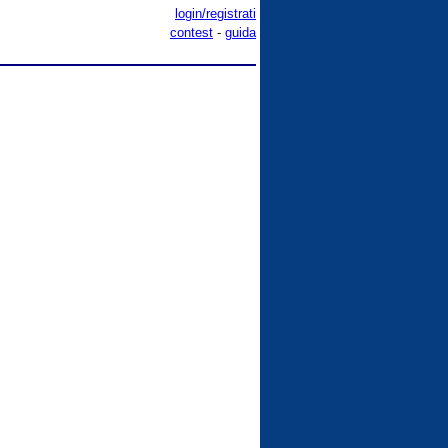
login/registrati
contest
-
guida