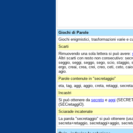
Giochi di Parole
Giochi enigmistici, trasformazioni varie e c
Scarti
Rimuovendo una sola lettera si può avere:
Altri scarti con resto non consecutivo: secret
seggio, seggi, seggo, sego, scio, staggio, sta
ergo, creai, crea, crei, creo, ceti, ceto, caio
agio.
Parole contenute in "secretaggio"
eta, tag, aggi, aggio, creta, retaggi, secreta
Incastri
Si può ottenere da
secreto
e
aggi
(SECRETa
(SECretaggiO).
Sciarade incatenate
La parola "secretaggio" si può ottenere (us
secreta+retaggio, secretaggi+aggio, secret