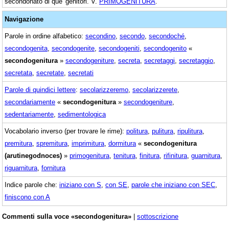
secondonato di que' genitori. V.
PRIMOGENITURA
.
Navigazione
Parole in ordine alfabetico:
secondino
,
secondo
,
secondoché
,
secondogenita
,
secondogenite
,
secondogeniti
,
secondogenito
«
secondogenitura
»
secondogeniture
,
secreta
,
secretaggi
,
secretaggio
,
secretata
,
secretate
,
secretati
Parole di quindici lettere
:
secolarizzeremo
,
secolarizzerete
,
secondariamente
«
secondogenitura
»
secondogeniture
,
sedentariamente
,
sedimentologica
Vocabolario inverso (per trovare le rime):
politura
,
pulitura
,
ripulitura
,
premitura
,
spremitura
,
imprimitura
,
dormitura
«
secondogenitura
(arutinegodnoces)
»
primogenitura
,
tenitura
,
finitura
,
rifinitura
,
guarnitura
,
riguarnitura
,
fornitura
Indice parole che:
iniziano con S
,
con SE
,
parole che iniziano con SEC
,
finiscono con A
Commenti sulla voce «secondogenitura»
|
sottoscrizione