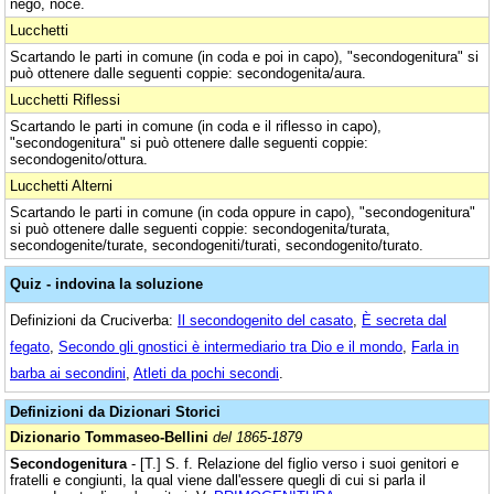
nego, noce.
Lucchetti
Scartando le parti in comune (in coda e poi in capo), "secondogenitura" si
può ottenere dalle seguenti coppie: secondogenita/aura.
Lucchetti Riflessi
Scartando le parti in comune (in coda e il riflesso in capo),
"secondogenitura" si può ottenere dalle seguenti coppie:
secondogenito/ottura.
Lucchetti Alterni
Scartando le parti in comune (in coda oppure in capo), "secondogenitura"
si può ottenere dalle seguenti coppie: secondogenita/turata,
secondogenite/turate, secondogeniti/turati, secondogenito/turato.
Quiz - indovina la soluzione
Definizioni da Cruciverba:
Il secondogenito del casato
,
È secreta dal
fegato
,
Secondo gli gnostici è intermediario tra Dio e il mondo
,
Farla in
barba ai secondini
,
Atleti da pochi secondi
.
Definizioni da Dizionari Storici
Dizionario Tommaseo-Bellini
del 1865-1879
Secondogenitura
- [T.] S. f. Relazione del figlio verso i suoi genitori e
fratelli e congiunti, la qual viene dall'essere quegli di cui si parla il