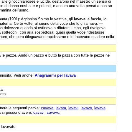
o alle ginocchia rosee e lucide, destarono nel maestro un senso di
e di donna così alte e potenti, e ancora una volta pensò a non so
femmina dell'uomo.
uana
(1901): Agrippina Solmo lo vestiva, gli
lavava
la faccia, lo
materna. Certe volte, al suono della voce che lo chiamava: —
olcezza quando si ostinava a rifiutare il cibo, egli rivolgeva
va sottecchi, con aria sospettosa, quasi quella voce ridestasse
zioni, che però dileguavano rapidissime e lo facevano ricadere nella
 le pezze. Andò un pazzo e buttò la pazza con tutte le pezze nel
uriosità. Vedi anche:
Anagrammi per lavava
ta
ero
nere le seguenti parole:
cavava
,
lavata
,
lavavi
,
lavavo
,
levava
.
a si possono avere:
cavavi
,
cavavo
.
 lavavate.