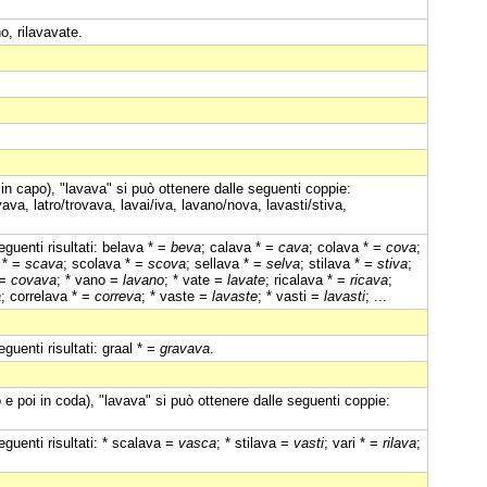
o, rilavavate.
in capo), "lavava" si può ottenere dalle seguenti coppie:
a, latro/trovava, lavai/iva, lavano/nova, lavasti/stiva,
guenti risultati: belava * =
beva
; calava * =
cava
; colava * =
cova
;
 * =
scava
; scolava * =
scova
; sellava * =
selva
; stilava * =
stiva
;
 =
covava
; * vano =
lavano
; * vate =
lavate
; ricalava * =
ricava
;
a
; correlava * =
correva
; * vaste =
lavaste
; * vasti =
lavasti
; ...
guenti risultati: graal * =
gravava
.
e poi in coda), "lavava" si può ottenere dalle seguenti coppie:
guenti risultati: * scalava =
vasca
; * stilava =
vasti
; vari * =
rilava
;