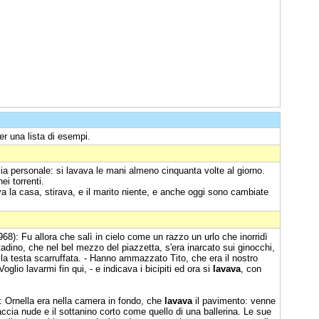
r una lista di esempi.
ia personale: si lavava le mani almeno cinquanta volte al giorno.
ei torrenti.
iva la casa, stirava, e il marito niente, e anche oggi sono cambiate
68): Fu allora che salì in cielo come un razzo un urlo che inorridì
ntadino, che nel bel mezzo del piazzetta, s'era inarcato sui ginocchi,
a testa scarruffata. - Hanno ammazzato Tito, che era il nostro
lio lavarmi fin qui, - e indicava i bicipiti ed ora si
lavava
, con
: Ornella era nella camera in fondo, che
lavava
il pavimento: venne
accia nude e il sottanino corto come quello di una ballerina. Le sue