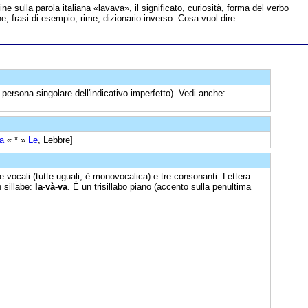
line sulla parola italiana «lavava», il significato, curiosità, forma del verbo
ne, frasi di esempio, rime, dizionario inverso. Cosa vuol dire.
 persona singolare dell'indicativo imperfetto). Vedi anche:
a
« * »
Le
, Lebbre]
re vocali (tutte uguali, è monovocalica) e tre consonanti. Lettera
 sillabe:
la-và-va
. È un trisillabo piano (accento sulla penultima