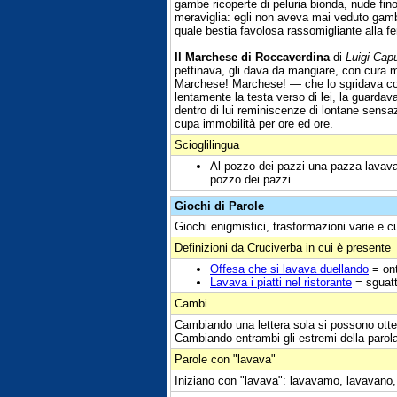
gambe ricoperte di peluria bionda, nude fin
meraviglia: egli non aveva mai veduto gamb
quale bestia favolosa rassomigliante alla 
Il Marchese di Roccaverdina
di
Luigi Cap
pettinava, gli dava da mangiare, con cura 
Marchese! Marchese! — che lo sgridava con d
lentamente la testa verso di lei, la guarda
dentro di lui reminiscenze di lontane sensa
cupa immobilità per ore ed ore.
Scioglilingua
Al pozzo dei pazzi una pazza lavava
pozzo dei pazzi.
Giochi di Parole
Giochi enigmistici, trasformazioni varie e c
Definizioni da Cruciverba in cui è presente
Offesa che si lavava duellando
= on
Lavava i piatti nel ristorante
= sguatt
Cambi
Cambiando una lettera sola si possono otte
Cambiando entrambi gli estremi della parol
Parole con "lavava"
Iniziano con "lavava": lavavamo, lavavano,