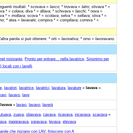
eguenti risultati: * scovava =
lasco
; * trovava =
latro
; stivava * =
ova * =
colava
; diva * =
dilava
; * schivava =
laschi
; * nova =
lva * =
mollava
; scova * =
scolava
; selva * =
sellava
; stiva * =
no
; * atea =
lavavate
; compiva * =
compilava
; correva * =
'altra parola si può ottenere: * orti =
lavorativa
; * orno =
lavoravano
.
nel ristorante
,
Pronto per entrare... nella lavatrice
,
Sinonimo per
,
I locali con i lavelli
.
re
,
lavatori
,
lavatrice
,
lavatrici
,
lavatura
,
lavature
«
lavava
»
vavi
,
lavavo
,
lave
«
lavava
»
lavavi
,
lavavo
,
laverà
utuava
,
zuava
,
sbavava
,
cavava
,
ricavava
,
incavava
,
scavava
«
vava
,
riaggravava
,
sgravava
,
levava
,
elevava
arole che iniziano con LAV
,
finiscono con A