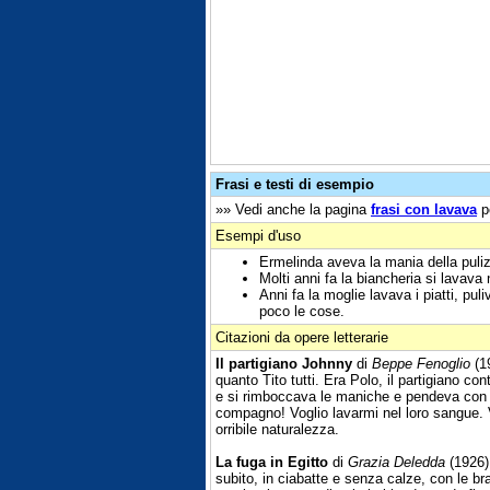
Frasi e testi di esempio
»» Vedi anche la pagina
frasi con lavava
pe
Esempi d'uso
Ermelinda aveva la mania della puliz
Molti anni fa la biancheria si lavava n
Anni fa la moglie lavava i piatti, pul
poco le cose.
Citazioni da opere letterarie
Il partigiano Johnny
di
Beppe Fenoglio
(19
quanto Tito tutti. Era Polo, il partigiano co
e si rimboccava le maniche e pendeva con l
compagno! Voglio lavarmi nel loro sangue. Vog
orribile naturalezza.
La fuga in Egitto
di
Grazia Deledda
(1926)
subito, in ciabatte e senza calze, con le br