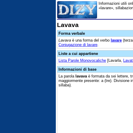
Informazioni utili on
«lavare», sillabazio
Lavava
Forma verbale
Lavava
è una forma del verbo
lavare
(terza
Coniugazione di lavare
.
Liste a cui appartiene
Lista Parole Monovocaliche
[Lavarla,
Lavat
Informazioni di base
La parola
lavava
è formata da sei lettere, t
maggiormente presente: a (tre). Divisione in
sillaba).