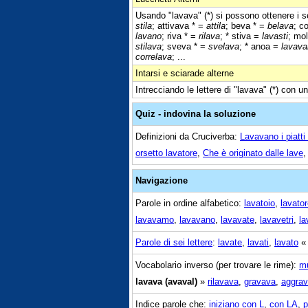
Usando "lavava" (*) si possono ottenere i s
stila
; attivava * =
attila
; beva * =
belava
; c
lavano
; riva * =
rilava
; * stiva =
lavasti
; mo
stilava
; sveva * =
svelava
; * anoa =
lavava
correlava
; ...
Intarsi e sciarade alterne
Intrecciando le lettere di "lavava" (*) con un
Quiz - indovina la soluzione
Definizioni da Cruciverba:
Lavavano i piatti 
orsetto lavatore
,
Che è originato dalle lave
Navigazione
Parole in ordine alfabetico:
lavatoio
,
lavato
lavavamo
,
lavavano
,
lavavate
,
lavavetri
,
la
Parole di sei lettere
:
lavate
,
lavati
,
lavato
Vocabolario inverso (per trovare le rime):
m
lavava (avaval)
»
rilavava
,
gravava
,
aggra
Indice parole che:
iniziano con L
,
con LA
,
p