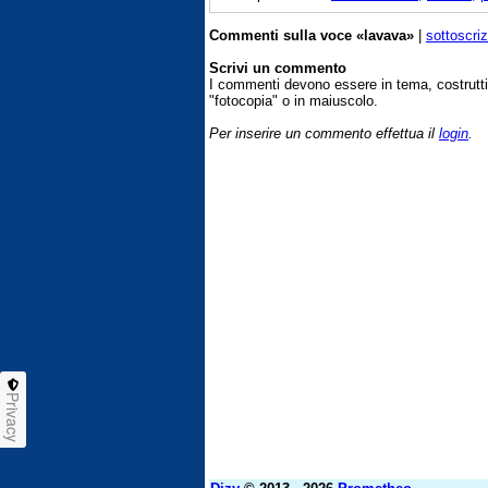
Commenti sulla voce «lavava»
|
sottoscri
Scrivi un commento
I commenti devono essere in tema, costrut
"fotocopia" o in maiuscolo.
Per inserire un commento effettua il
login
.
Privacy