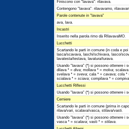
Finiscono con "lavava": rilavava.
Contengono "lavava": rilavavamo, rilavavan
Parole contenute in "lavava"
ava, lava.
Incastri
Inserito nella parola rimo dà RIlavavaMO.
Lucchetti
Scartando le parti in comune (in coda e poi 
lasca/scavava, laschi/schivava, lasco/scovav
lavatesta/testava, lavatura/turava.
Usando "lavava" (*) si possono ottenere i se
dilava * =
diva
; mollava * =
molva
; scalava
svelava * =
sveva
; cala * =
cavava
; cola *
scialava * =
sciava
; compilava * =
compiv
Lucchetti Riflessi
Usando "lavava" (*) si possono ottenere i se
Cerniere
Scartando le parti in comune (prima in capo 
rilava/vari, scalava/vasca, stilava/vasti.
Usando "lavava" (*) si possono ottenere i se
vasca * =
scalava
; vasti * =
stilava
.
Lucchetti Alterni