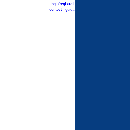
login/registrati
contest
-
guida