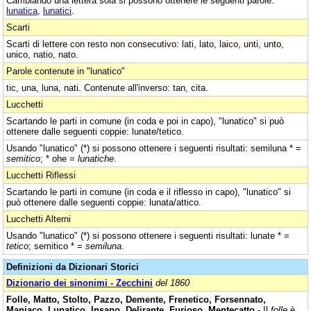
Cambiando una lettera sola si possono ottenere le seguenti parole:
lunatica
,
lunatici
.
Scarti
Scarti di lettere con resto non consecutivo: lati, lato, laico, unti, unto,
unico, natio, nato.
Parole contenute in "lunatico"
tic, una, luna, nati. Contenute all'inverso: tan, cita.
Lucchetti
Scartando le parti in comune (in coda e poi in capo), "lunatico" si può
ottenere dalle seguenti coppie: lunate/tetico.
Usando "lunatico" (*) si possono ottenere i seguenti risultati: semiluna * =
semitico
; * ohe =
lunatiche
.
Lucchetti Riflessi
Scartando le parti in comune (in coda e il riflesso in capo), "lunatico" si
può ottenere dalle seguenti coppie: lunata/attico.
Lucchetti Alterni
Usando "lunatico" (*) si possono ottenere i seguenti risultati: lunate * =
tetico
; semitico * =
semiluna
.
Definizioni da Dizionari Storici
Dizionario dei sinonimi - Zecchini
del 1860
Folle, Matto, Stolto, Pazzo, Demente, Frenetico, Forsennato,
Maniaco, Lunatico, Insano, Delirante, Furioso, Mentecatto
- Il
folle
è