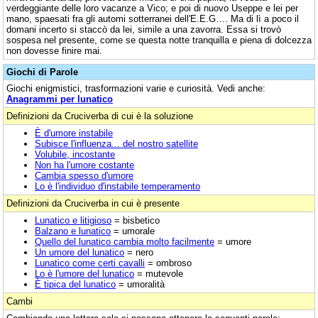
verdeggiante delle loro vacanze a Vico; e poi di nuovo Useppe e lei per
mano, spaesati fra gli automi sotterranei dell'E.E.G…. Ma di lì a poco il
domani incerto si staccò da lei, simile a una zavorra. Essa si trovò
sospesa nel presente, come se questa notte tranquilla e piena di dolcezza
non dovesse finire mai.
Giochi di Parole
Giochi enigmistici, trasformazioni varie e curiosità. Vedi anche:
Anagrammi per lunatico
Definizioni da Cruciverba di cui è la soluzione
È d'umore instabile
Subisce l'influenza... del nostro satellite
Volubile, incostante
Non ha l'umore costante
Cambia spesso d'umore
Lo è l'individuo d'instabile temperamento
Definizioni da Cruciverba in cui è presente
Lunatico e litigioso
= bisbetico
Balzano e lunatico
= umorale
Quello del lunatico cambia molto facilmente
= umore
Un umore del lunatico
= nero
Lunatico come certi cavalli
= ombroso
Lo è l'umore del lunatico
= mutevole
È tipica del lunatico
= umoralità
Cambi