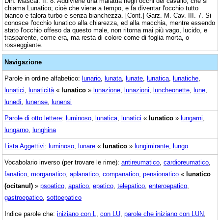
Din. Mascal. II. 8. Addiviene una malattia negli occhi del cavallo, che si
chiama Lunatico; cioè che viene a tempo, e fa diventar l'occhio tutto
bianco e talora turbo e senza bianchezza. [Cont.] Garz. M. Cav. III. 7. Si
conosce l'occhio lunatico alla chiarezza, ed alla macchia, mentre essendo
stato l'occhio offeso da questo male, non ritorna mai più vago, lucido, e
trasparente, come era, ma resta di colore come di foglia morta, o
rosseggiante.
Navigazione
Parole in ordine alfabetico:
lunario
,
lunata
,
lunate
,
lunatica
,
lunatiche
,
lunatici
,
lunaticità
«
lunatico
»
lunazione
,
lunazioni
,
luncheonette
,
lune
,
lunedì
,
lunense
,
lunensi
Parole di otto lettere
:
luminoso
,
lunatica
,
lunatici
«
lunatico
»
lungarni
,
lungarno
,
lunghina
Lista Aggettivi
:
luminoso
,
lunare
«
lunatico
»
lungimirante
,
lungo
Vocabolario inverso (per trovare le rime):
antireumatico
,
cardioreumatico
,
fanatico
,
morganatico
,
aplanatico
,
companatico
,
pensionatico
«
lunatico
(ocitanul)
»
psoatico
,
apatico
,
epatico
,
telepatico
,
enteroepatico
,
gastroepatico
,
sottoepatico
Indice parole che:
iniziano con L
,
con LU
,
parole che iniziano con LUN
,