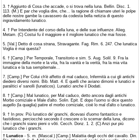
3. † Aggiunto di Cosa che accade, o si trova nella luna. Bellin. Disc. 1.
113. (M.) E par che voglia dire, che… la ragione di chiamare uteri le polpe
delle nostre gambe la cavassero da codesta bella netizia di questo
ingravidamento lunatico.
4. † Per Intendente del corso della luna, e delle sue influenze. Alieg.
Metam. (C) Costui fu il maggiore e il migliore lunatico che mai fosse.
5. [Val.] Detto di cosa strana, Stravagante. Fag. Rim. 6. 247. Che lunatica
Voglia è mai questa?
6. † [Camp.] Per Temporale, Transitorio e sim. S. Aug. Solil. 9. Fra la
immagine della morte e la vita, fra la vanità e la verità, fra la mia vita
lunatica e la tua sempiternale…
7. [Camp.] Per Colui ch'è affetto di mal caduco, Infermità a cui gli antichi
diedero diversi nomi. Bib. Matt. 4. E quelli che aviano dimonii e lunatici e
paralitici e' sanolli (lunaticos). Lunatici anche il Diodati.
8. † [Camp.] Mal lunatico, per Mal caduco, detto ancora dagli antichi
Morbo comiziale e Male d'alto. Solin. Epit. E dopo l'uomo si dice questo
augello (la quaglia) patire el morbo comiziale, cioè lo mal d'alto o lunatico.
9. † In prov. Più lunatico de' granchi, dicevasi d'uomo fantastico e
fastidioso, perciocchè secondo il crescere o lo scemar della luna, dicono
che i granchi siano pieni o vôti. Cecch. Donz. 1. 2. (C) Anzi pur più
lunatico che i granchi.
† Lunatico
- S. m. (Mascal.) [Camp.] Malattia degli occhi del cavallo. Din.