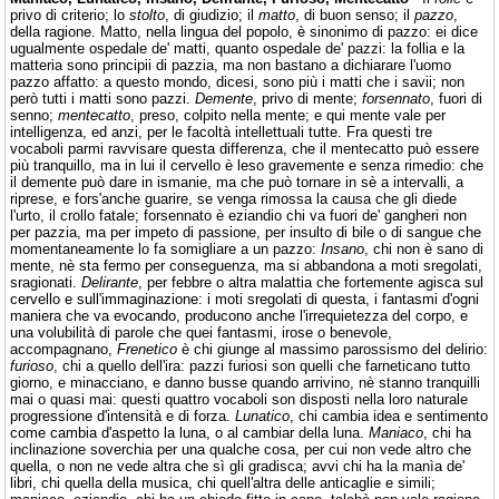
privo di criterio; lo
stolto
, di giudizio; il
matto
, di buon senso; il
pazzo
,
della ragione. Matto, nella lingua del popolo, è sinonimo di pazzo: ei dice
ugualmente ospedale de' matti, quanto ospedale de' pazzi: la follia e la
matteria sono principii di pazzia, ma non bastano a dichiarare l'uomo
pazzo affatto: a questo mondo, dicesi, sono più i matti che i savii; non
però tutti i matti sono pazzi.
Demente
, privo di mente;
forsennato
, fuori di
senno;
mentecatto
, preso, colpito nella mente; e qui mente vale per
intelligenza, ed anzi, per le facoltà intellettuali tutte. Fra questi tre
vocaboli parmi ravvisare questa differenza, che il mentecatto può essere
più tranquillo, ma in lui il cervello è leso gravemente e senza rimedio: che
il demente può dare in ismanie, ma che può tornare in sè a intervalli, a
riprese, e fors'anche guarire, se venga rimossa la causa che gli diede
l'urto, il crollo fatale; forsennato è eziandio chi va fuori de' gangheri non
per pazzia, ma per impeto di passione, per insulto di bile o di sangue che
momentaneamente lo fa somigliare a un pazzo:
Insano
, chi non è sano di
mente, nè sta fermo per conseguenza, ma si abbandona a moti sregolati,
sragionati.
Delirante
, per febbre o altra malattia che fortemente agisca sul
cervello e sull'immaginazione: i moti sregolati di questa, i fantasmi d'ogni
maniera che va evocando, producono anche l'irrequietezza del corpo, e
una volubilità di parole che quei fantasmi, irose o benevole,
accompagnano,
Frenetico
è chi giunge al massimo parossismo del delirio:
furioso
, chi a quello dell'ira: pazzi furiosi son quelli che farneticano tutto
giorno, e minacciano, e danno busse quando arrivino, nè stanno tranquilli
mai o quasi mai: questi quattro vocaboli son disposti nella loro naturale
progressione d'intensità e di forza.
Lunatico
, chi cambia idea e sentimento
come cambia d'aspetto la luna, o al cambiar della luna.
Maniaco
, chi ha
inclinazione soverchia per una qualche cosa, per cui non vede altro che
quella, o non ne vede altra che sì gli gradisca; avvi chi ha la manìa de'
libri, chi quella della musica, chi quell'altra delle anticaglie e simili;