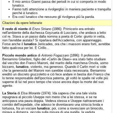
Il mio amico Gianni passa dei periodi in cui si comporta in modo
lunatico.
Fanno tutti attenzione a rivolgerglisi in maniera paziente e tranquilla
perché è lunatico.
Era così lunatico che nessuno gli rivolgeva più la parola.
Citazioni da opere letterarie
Il resto di niente
di
Enzo Striano
(1986): Primicerio era entrato
nell'ambiente della duchessa Goyzueta di Lusciano, che andava a letto
col re. Stava a un passo dalla nomina a poeta di Corte: giunto in vetta,
non l'avrebbe aiutata? Si riparlava dell'Accademia, con appannaggio.
Forse anche il
lunatico
Jeròcades, ora che i massoni erano forti, avrebbe
fatto qualcosa per lei. E Cirillo...
Piccolo mondo antico
di
Antonio Fogazzaro
(1896): Il professore
Beniamino Gilardoni, figlio del «Carlin de Dàas» era stato fatto studiare
dal vecchio don Franco Maironi, dal marito della marchesa Orsola, uomo
bizzarro,
lunatico
, violento, ma generoso. Quando il Carlin morì si vide
che la generosità del Maironi non sarebbe stata necessaria. Beniamino
ereditò un discreto gruzzoletto e ciò fece andare in bestia don Franco che
lo tenne responsabile dell'ipocrisia paterna, gli voltò le spalle né volle più
saperne di lui nel poco tempo che visse ancora dopo la morte del suo
agente.
La Storia
di
Elsa Morante
(1974): Ida sapeva che una tale visita
repugnava al piccolo Useppe non meno che a lei stessa, e se ne
anticipava una paura doppia. Vedeva stessa e Useppe riattraversare i
corridoi dell'ospedale, che adesso le diventavano una striscia livida e
tortuosa, fra un vociare
lunatico
; poi, come a rovesciare un binocolo,
mirava a distanza, piccola sulla misura di una pupilla, la veduta