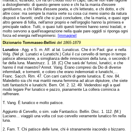
maniaco, eziandio, chi ha un chiodo fitto in capo, talchè non vale ragione
a distorgliernelo: di questo genere sono e chi ha la manìa d'essere
gentiluomo, e chi l'altra d'essere poeta, e chi letterato, e chi dotto, e chi
altre cose: ma sempre la manìa verte su cosa cui meno siamo da natura
disposti e favoriti; ond'è che si può concludere, che la manìa, e quasi ogni
altro genere di follia, nell'amor proprio e nell'orgoglio hanno la primiera e
principale radice. Tutti, o quasi tutti questi termini hanno sensi traslati, e
molto servono a quell'esagerazione nella quale pare oggidì si riponga ogni
forza ed energia nell'esprimersi.
[immagine]
Dizionario Tommaseo-Bellini
del 1865-1879
Lunatico
- Agg. e S. m. Aff. al lat. Lunaticus. Che è in Paol. giur. e nella
Volg. (Nel pl. Lunatici e Lunatichi.) Colui il cui cervello di tempo in tempo
patisce alterazione, a simiglianza delle innovazioni della luna, o secondo il
far della luna. Maestruzz. 1. 18. (C) Che sarà de' furiosi, lunatici, e che
hanno il mal maestro? Annot. Vang. Erano compresi da Dio di diverse
infermitadi, e tormenti, e coloro che erano indemoniati e lunatichi,…
Franc. Sacch. Rim. 47. Con carri carichi di gente lunatica. E nov. 84.
Maledetto sia chi mai maritò neuna femmina ad alcun dipiutore, che siete
tutti fantastichi e lunatichi. Bern. Orl. 2. 12. 49. Vedendosi egli a quel
modo legare Per lunatico e pazzo, pianamente La collera comincia a
raffrenare.
T. Vang. È lunatico e molto patisce.
Aggiunto di Cervello, o sim. vale Fantastico. Bellin. Disc. 1. 112. (M.)
Luciano… viaggiò una volta col suo cervello veramente lunatico fin nella
luna.
2. Fam. T. Chi patisce delle lune, chi è stranamente iracondo o bizzarro.