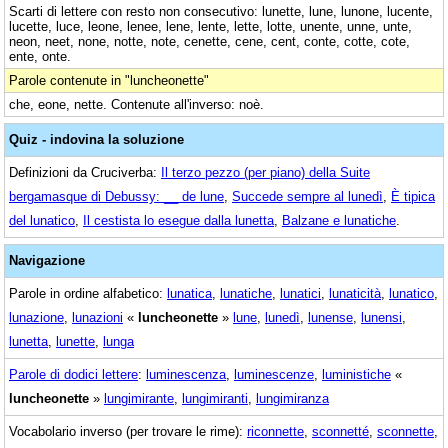
Scarti di lettere con resto non consecutivo: lunette, lune, lunone, lucente,
lucette, luce, leone, lenee, lene, lente, lette, lotte, unente, unne, unte,
neon, neet, none, notte, note, cenette, cene, cent, conte, cotte, cote,
ente, onte.
Parole contenute in "luncheonette"
che, eone, nette. Contenute all'inverso: noè.
Quiz - indovina la soluzione
Definizioni da Cruciverba:
Il terzo pezzo (per piano) della Suite
bergamasque di Debussy: __ de lune
,
Succede sempre al lunedì
,
È tipica
del lunatico
,
Il cestista lo esegue dalla lunetta
,
Balzane e lunatiche
.
Navigazione
Parole in ordine alfabetico:
lunatica
,
lunatiche
,
lunatici
,
lunaticità
,
lunatico
,
lunazione
,
lunazioni
«
luncheonette
»
lune
,
lunedì
,
lunense
,
lunensi
,
lunetta
,
lunette
,
lunga
Parole di dodici lettere
:
luminescenza
,
luminescenze
,
luministiche
«
luncheonette
»
lungimirante
,
lungimiranti
,
lungimiranza
Vocabolario inverso (per trovare le rime):
riconnette
,
sconnetté
,
sconnette
,