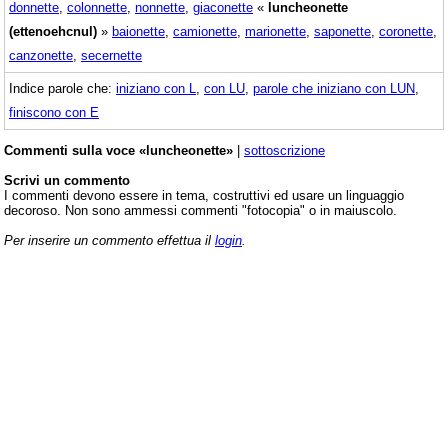
donnette
,
colonnette
,
nonnette
,
giaconette
«
luncheonette
(ettenoehcnul)
»
baionette
,
camionette
,
marionette
,
saponette
,
coronette
,
canzonette
,
secernette
Indice parole che:
iniziano con L
,
con LU
,
parole che iniziano con LUN
,
finiscono con E
Commenti sulla voce «luncheonette»
|
sottoscrizione
Scrivi un commento
I commenti devono essere in tema, costruttivi ed usare un linguaggio
decoroso. Non sono ammessi commenti "fotocopia" o in maiuscolo.
Per inserire un commento effettua il
login
.