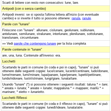
Scarti di lettere con resto non consecutivo: lune, lare.
Antipodi (con o senza cambio)
Antipodi inversi: se si sposta l'ultima lettera all'inizio (con eventuale
cambio) e si inverte il tutto si possono ottenere:
ranula
,
ranule
.
Parole con "lunare"
Finiscono con "lunare": allunare, cislunare, geolunare, sublunare,
antelunare, semilunare, stralunare, interlunare, plenilunare, sottolunare,
translunare, circumlunare.
»» Vedi
parole che contengono lunare
per la lista completa
Parole contenute in "lunare"
are, una, luna. Contenute all'inverso: era.
Lucchetti
Scartando le parti in comune (in coda e poi in capo), "lunare" si può
ottenere dalle seguenti coppie: luce/cenare, lucenti/centinare, ludo/donare,
lume/menare, lumi/minare, lupa/panare, lupe/penare, lupetti/pettinare,
lurido/ridonare, lustri/strinare, lungi/giare, lunata/tare.
Usando "lunare" (*) si possono ottenere i seguenti risultati: taluna * =
tare
;
* areata =
lunata
; * areate =
lunate
; mappaluna * =
mappare
; marilù * =
marinare
; * eietto =
lunarietto
.
Lucchetti Riflessi
Scartando le parti in comune (in coda e il riflesso in capo), "lunare" si può
ottenere dalle seguenti coppie: lunedì/ideare, lunata/atre.