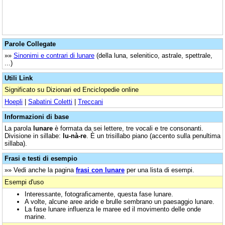
Parole Collegate
»»
Sinonimi e contrari di lunare
(della luna, selenitico, astrale, spettrale,
...)
Utili Link
Significato su Dizionari ed Enciclopedie online
Hoepli
|
Sabatini Coletti
|
Treccani
Informazioni di base
La parola
lunare
è formata da sei lettere, tre vocali e tre consonanti.
Divisione in sillabe:
lu-nà-re
. È un trisillabo piano (accento sulla penultima
sillaba).
Frasi e testi di esempio
»» Vedi anche la pagina
frasi con lunare
per una lista di esempi.
Esempi d'uso
Interessante, fotograficamente, questa fase lunare.
A volte, alcune aree aride e brulle sembrano un paesaggio lunare.
La fase lunare influenza le maree ed il movimento delle onde
marine.