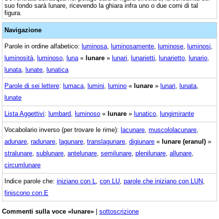
suo fondo sarà lunare, ricevendo la ghiara infra uno o due corni di tal
figura.
Navigazione
Parole in ordine alfabetico:
luminosa
,
luminosamente
,
luminose
,
luminosi
,
luminosità
,
luminoso
,
luna
«
lunare
»
lunari
,
lunarietti
,
lunarietto
,
lunario
,
lunata
,
lunate
,
lunatica
Parole di sei lettere
:
lumaca
,
lumini
,
lumino
«
lunare
»
lunari
,
lunata
,
lunate
Lista Aggettivi
:
lumbard
,
luminoso
«
lunare
»
lunatico
,
lungimirante
Vocabolario inverso (per trovare le rime):
lacunare
,
muscololacunare
,
adunare
,
radunare
,
lagunare
,
translagunare
,
digiunare
«
lunare (eranul)
»
stralunare
,
sublunare
,
antelunare
,
semilunare
,
plenilunare
,
allunare
,
circumlunare
Indice parole che:
iniziano con L
,
con LU
,
parole che iniziano con LUN
,
finiscono con E
Commenti sulla voce «lunare»
|
sottoscrizione