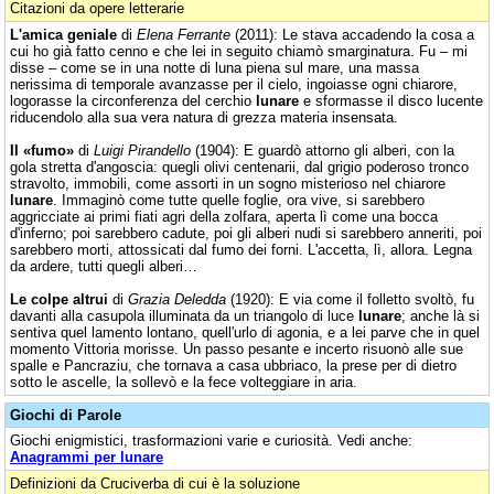
Citazioni da opere letterarie
L'amica geniale
di
Elena Ferrante
(2011): Le stava accadendo la cosa a
cui ho già fatto cenno e che lei in seguito chiamò smarginatura. Fu – mi
disse – come se in una notte di luna piena sul mare, una massa
nerissima di temporale avanzasse per il cielo, ingoiasse ogni chiarore,
logorasse la circonferenza del cerchio
lunare
e sformasse il disco lucente
riducendolo alla sua vera natura di grezza materia insensata.
Il «fumo»
di
Luigi Pirandello
(1904): E guardò attorno gli alberi, con la
gola stretta d'angoscia: quegli olivi centenarii, dal grigio poderoso tronco
stravolto, immobili, come assorti in un sogno misterioso nel chiarore
lunare
. Immaginò come tutte quelle foglie, ora vive, si sarebbero
aggricciate ai primi fiati agri della zolfara, aperta lì come una bocca
d'inferno; poi sarebbero cadute, poi gli alberi nudi si sarebbero anneriti, poi
sarebbero morti, attossicati dal fumo dei forni. L'accetta, lì, allora. Legna
da ardere, tutti quegli alberi…
Le colpe altrui
di
Grazia Deledda
(1920): E via come il folletto svoltò, fu
davanti alla casupola illuminata da un triangolo di luce
lunare
; anche là si
sentiva quel lamento lontano, quell'urlo di agonia, e a lei parve che in quel
momento Vittoria morisse. Un passo pesante e incerto risuonò alle sue
spalle e Pancraziu, che tornava a casa ubbriaco, la prese per di dietro
sotto le ascelle, la sollevò e la fece volteggiare in aria.
Giochi di Parole
Giochi enigmistici, trasformazioni varie e curiosità. Vedi anche:
Anagrammi per lunare
Definizioni da Cruciverba di cui è la soluzione