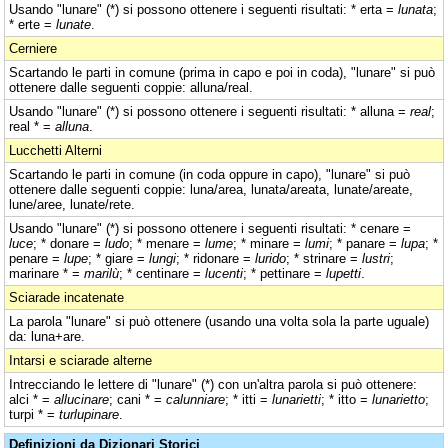
Usando "lunare" (*) si possono ottenere i seguenti risultati: * erta =
lunata
;
* erte =
lunate
.
Cerniere
Scartando le parti in comune (prima in capo e poi in coda), "lunare" si può
ottenere dalle seguenti coppie: alluna/real.
Usando "lunare" (*) si possono ottenere i seguenti risultati: * alluna =
real
;
real * =
alluna
.
Lucchetti Alterni
Scartando le parti in comune (in coda oppure in capo), "lunare" si può
ottenere dalle seguenti coppie: luna/area, lunata/areata, lunate/areate,
lune/aree, lunate/rete.
Usando "lunare" (*) si possono ottenere i seguenti risultati: * cenare =
luce
; * donare =
ludo
; * menare =
lume
; * minare =
lumi
; * panare =
lupa
; *
penare =
lupe
; * giare =
lungi
; * ridonare =
lurido
; * strinare =
lustri
;
marinare * =
marilù
; * centinare =
lucenti
; * pettinare =
lupetti
.
Sciarade incatenate
La parola "lunare" si può ottenere (usando una volta sola la parte uguale)
da: luna+are.
Intarsi e sciarade alterne
Intrecciando le lettere di "lunare" (*) con un'altra parola si può ottenere:
alci * =
allucinare
; cani * =
calunniare
; * itti =
lunarietti
; * itto =
lunarietto
;
turpi * =
turlupinare
.
Definizioni da Dizionari Storici