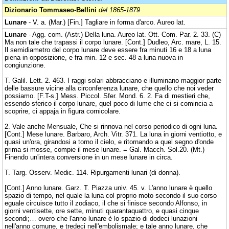
Dizionario Tommaseo-Bellini
del 1865-1879
Lunare
- V. a. (Mar.) [Fin.] Tagliare in forma d'arco. Aureo lat.
Lunare
- Agg. com. (Astr.) Della luna. Aureo lat. Ott. Com. Par. 2. 33. (C)
Ma non tale che trapassi il corpo lunare. [Cont.] Dudleo, Arc. mare, L. 15.
Il semidiametro del corpo lunare deve essere fra minuti 16 e 18 a luna
piena in opposizione, e fra min. 12 e sec. 48 a luna nuova in
congiunzione.
T. Galil. Lett. 2. 463. I raggi solari abbracciano e illuminano maggior parte
delle bassure vicine alla circonferenza lunare, che quello che noi veder
possiamo. [F.T-s.] Mess. Piccol. Sfer. Mond. 6. 2. Fa di mestieri che,
essendo sferico il corpo lunare, quel poco di lume che ci si comincia a
scoprire, ci appaja in figura cornicolare.
2. Vale anche Mensuale, Che si rinnova nel corso periodico di ogni luna.
[Cont.] Mese lunare. Barbaro, Arch. Vitr. 371. La luna in giorni ventiotto, e
quasi un'ora, girandosi a torno il cielo, e ritornando a quel segno d'onde
prima si mosse, compie il mese lunare. = Gal. Macch. Sol.20. (Mt.)
Finendo un'intera conversione in un mese lunare in circa.
T. Targ. Osserv. Medic. 114. Ripurgamenti lunari (di donna).
[Cont.] Anno lunare. Garz. T. Piazza univ. 45. v. L'anno lunare è quello
spazio di tempo, nel quale la luna col proprio moto secondo il suo corso
eguale circuisce tutto il zodiaco, il che si finisce secondo Alfonso, in
giorni ventisette, ore sette, minuti quarantaquattro, e quasi cinque
secondi;… overo che l'anno lunare è lo spazio di dodeci lunazioni
nell'anno comune, e tredeci nell'embolismale; e tale anno lunare, che