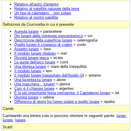
Relativo all'astro d'argento
Relativo al satellite naturale della terra
Un tipo di calendario... non solare
Relativo al nostro satellite
Definizioni da Cruciverba in cui è presente
Aureola lunare
= paraselene
Dio lunare della mitologia mesopotamica
= sin
Descrizione della superficie lunare
= selenografia
Quello lunare è cosparso di crateri
= suolo
Aspetto lunare
= fase
Il modulo lunare ribaltato
= mel
Divinità lunare greca
= ecate
Le punte dell'arco lunare
= corni
Una distesa lunare
= mare della tranquillità
Il modulo lunare
= lem
Il modulo lunare trasportato dall'Apollo 14
= antares
Una lucentezza lunare
= alone
Una maschera... lunare!
= pierrot
Così è il chiarore lunare
= argenteo
È la più importante festa vietnamita: il Capodanno lunare
= tet
Divinità lunare
= selene
Differenza di giorni fra l'anno solare e quello lunare
= epatta
Cambi
Cambiando una lettera sola si possono ottenere le seguenti parole:
lunari
,
lunate
,
lupare
.
Scarti