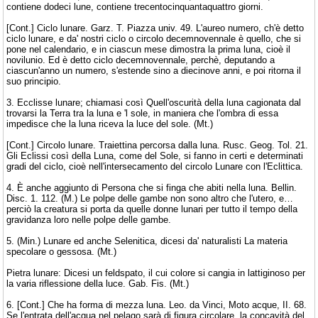
contiene dodeci lune, contiene trecentocinquantaquattro giorni.
[Cont.] Ciclo lunare. Garz. T. Piazza univ. 49. L'aureo numero, ch'è detto
ciclo lunare, e da' nostri ciclo o circolo decemnovennale è quello, che si
pone nel calendario, e in ciascun mese dimostra la prima luna, cioè il
novilunio. Ed è detto ciclo decemnovennale, perchè, deputando a
ciascun'anno un numero, s'estende sino a diecinove anni, e poi ritorna il
suo principio.
3. Ecclisse lunare; chiamasi così Quell'oscurità della luna cagionata dal
trovarsi la Terra tra la luna e 'l sole, in maniera che l'ombra di essa
impedisce che la luna riceva la luce del sole. (Mt.)
[Cont.] Circolo lunare. Traiettina percorsa dalla luna. Rusc. Geog. Tol. 21.
Gli Eclissi così della Luna, come del Sole, si fanno in certi e determinati
gradi del ciclo, cioè nell'intersecamento del circolo Lunare con l'Eclittica.
4. È anche aggiunto di Persona che si finga che abiti nella luna. Bellin.
Disc. 1. 112. (M.) Le polpe delle gambe non sono altro che l'utero, e…
perciò la creatura si porta da quelle donne lunari per tutto il tempo della
gravidanza loro nelle polpe delle gambe.
5. (Min.) Lunare ed anche Selenitica, dicesi da' naturalisti La materia
specolare o gessosa. (Mt.)
Pietra lunare: Dicesi un feldspato, il cui colore si cangia in lattiginoso per
la varia riflessione della luce. Gab. Fis. (Mt.)
6. [Cont.] Che ha forma di mezza luna. Leo. da Vinci, Moto acque, II. 68.
Se l'entrata dell'acqua nel pelago sarà di figura circolare, la concavità del