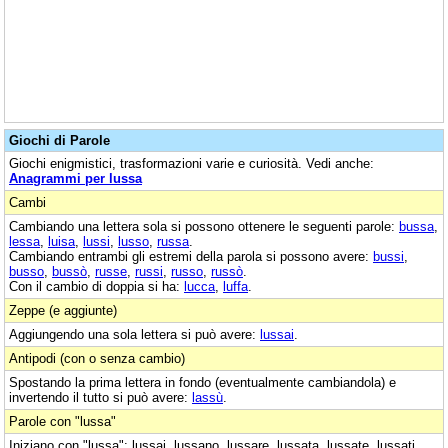
Giochi di Parole
Giochi enigmistici, trasformazioni varie e curiosità. Vedi anche:
Anagrammi per lussa
Cambi
Cambiando una lettera sola si possono ottenere le seguenti parole:
bussa
,
lessa
,
luisa
,
lussi
,
lusso
,
russa
.
Cambiando entrambi gli estremi della parola si possono avere:
bussi
,
busso
,
bussò
,
russe
,
russi
,
russo
,
russò
.
Con il cambio di doppia si ha:
lucca
,
luffa
.
Zeppe (e aggiunte)
Aggiungendo una sola lettera si può avere:
lussai
.
Antipodi (con o senza cambio)
Spostando la prima lettera in fondo (eventualmente cambiandola) e
invertendo il tutto si può avere:
lassù
.
Parole con "lussa"
Iniziano con "lussa": lussai, lussano, lussare, lussata, lussate, lussati,