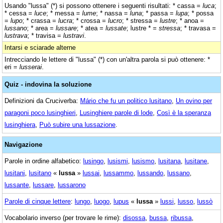
Usando "lussa" (*) si possono ottenere i seguenti risultati: * cassa =
luca
;
* cessa =
luce
; * messa =
lume
; * nassa =
luna
; * passa =
lupa
; * possa
=
lupo
; * crassa =
lucra
; * crossa =
lucro
; * stressa =
lustre
; * anoa =
lussano
; * area =
lussare
; * atea =
lussate
; lustre * =
stressa
; * travasa =
lustrava
; * travisa =
lustravi
.
Intarsi e sciarade alterne
Intrecciando le lettere di "lussa" (*) con un'altra parola si può ottenere: *
eri =
lusserai
.
Quiz - indovina la soluzione
Definizioni da Cruciverba:
Mário che fu un politico lusitano
,
Un ovino per
paragoni poco lusinghieri
,
Lusinghiere parole di lode
,
Così è la speranza
lusinghiera
,
Può subire una lussazione
.
Navigazione
Parole in ordine alfabetico:
lusingo
,
lusismi
,
lusismo
,
lusitana
,
lusitane
,
lusitani
,
lusitano
«
lussa
»
lussai
,
lussammo
,
lussando
,
lussano
,
lussante
,
lussare
,
lussarono
Parole di cinque lettere
:
lungo
,
luogo
,
lupus
«
lussa
»
lussi
,
lusso
,
lussò
Vocabolario inverso (per trovare le rime):
disossa
,
bussa
,
ribussa
,