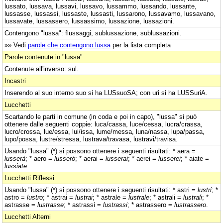
lussato, lussava, lussavi, lussavo, lussammo, lussando, lussante,
lussasse, lussassi, lussaste, lussasti, lussarono, lussavamo, lussavano,
lussavate, lussassero, lussassimo, lussazione, lussazioni.
Contengono "lussa": flussaggi, sublussazione, sublussazioni.
»» Vedi
parole che contengono lussa
per la lista completa
Parole contenute in "lussa"
Contenute all'inverso: sul.
Incastri
Inserendo al suo interno suo si ha LUSsuoSA; con uri si ha LUSSuriA.
Lucchetti
Scartando le parti in comune (in coda e poi in capo), "lussa" si può
ottenere dalle seguenti coppie: luca/cassa, luce/cessa, lucra/crassa,
lucro/crossa, lue/essa, lui/issa, lume/messa, luna/nassa, lupa/passa,
lupo/possa, lustre/stressa, lustrava/travasa, lustravi/travisa.
Usando "lussa" (*) si possono ottenere i seguenti risultati: * aera =
lusserà
; * aero =
lusserò
; * aerai =
lusserai
; * aerei =
lusserei
; * aiate =
lussiate
.
Lucchetti Riflessi
Usando "lussa" (*) si possono ottenere i seguenti risultati: * astri =
lustri
; *
astro =
lustro
; * astrai =
lustrai
; * astrale =
lustrale
; * astrali =
lustrali
; *
astrasse =
lustrasse
; * astrassi =
lustrassi
; * astrassero =
lustrassero
.
Lucchetti Alterni