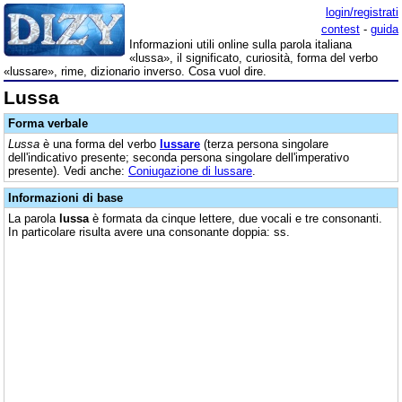
login/registrati
contest
-
guida
Informazioni utili online sulla parola italiana
«lussa», il significato, curiosità, forma del verbo
«lussare», rime, dizionario inverso. Cosa vuol dire.
Lussa
Forma verbale
Lussa
è una forma del verbo
lussare
(terza persona singolare
dell'indicativo presente; seconda persona singolare dell'imperativo
presente). Vedi anche:
Coniugazione di lussare
.
Informazioni di base
La parola
lussa
è formata da cinque lettere, due vocali e tre consonanti.
In particolare risulta avere una consonante doppia: ss.