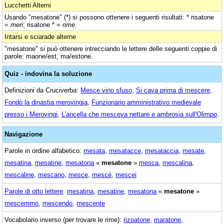
Lucchetti Alterni
Usando "mesatone" (*) si possono ottenere i seguenti risultati: * risatone
=
meri
; risatone * =
rime
.
Intarsi e sciarade alterne
"mesatone" si può ottenere intrecciando le lettere delle seguenti coppie di
parole: maone/est, ma/estone.
Quiz - indovina la soluzione
Definizioni da Cruciverba:
Mesce vino sfuso
,
Si cava prima di mescere
,
Fondò la dinastia merovingia
,
Funzionario amministrativo medievale
presso i Merovingi
,
L'ancella che mesceva nettare e ambrosia sull'Olimpo
.
Navigazione
Parole in ordine alfabetico:
mesata
,
mesatacce
,
mesataccia
,
mesate
,
mesatina
,
mesatine
,
mesatona
«
mesatone
»
mesca
,
mescalina
,
mescaline
,
mescano
,
mesce
,
mescé
,
mescei
Parole di otto lettere
:
mesatina
,
mesatine
,
mesatona
«
mesatone
»
mescemmo
,
mescendo
,
mescente
Vocabolario inverso (per trovare le rime):
rizoatone
,
maratone
,