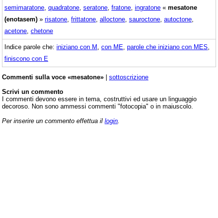
semimaratone
,
quadratone
,
seratone
,
fratone
,
ingratone
«
mesatone
(enotasem)
»
risatone
,
frittatone
,
alloctone
,
sauroctone
,
autoctone
,
acetone
,
chetone
Indice parole che:
iniziano con M
,
con ME
,
parole che iniziano con MES
,
finiscono con E
Commenti sulla voce «mesatone»
|
sottoscrizione
Scrivi un commento
I commenti devono essere in tema, costruttivi ed usare un linguaggio
decoroso. Non sono ammessi commenti "fotocopia" o in maiuscolo.
Per inserire un commento effettua il
login
.