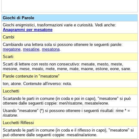
Giochi di Parole
Giochi enigmistici, trasformazioni varie e curiosità. Vedi anche:
Anagrammi per mesatone
Cambi
Cambiando una lettera sola si possono ottenere le seguenti parole:
megatone
,
mesatine
,
mesatona
.
Scarti
Scarti di lettere con resto non consecutivo: mesate, mesto, meste,
mesone, mese, meato, mete, mene, mate, maone, estone, eone, sane.
Parole contenute in "mesatone"
ton, atone. Contenute all'inverso: nota.
Lucchetti
Scartando le parti in comune (in coda e poi in capo), "mesatone" si può
ottenere dalle seguenti coppie: meri/risatone, mesate/eone.
Usando "mesatone" (*) si possono ottenere i seguenti risultati: rime * =
risatone
.
Lucchetti Riflessi
Scartando le parti in comune (in coda e il riflesso in capo), "mesatone" si
può ottenere dalle seguenti coppie: mesatina/anione.