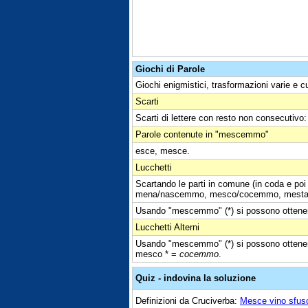
Giochi di Parole
Giochi enigmistici, trasformazioni varie e c
Scarti
Scarti di lettere con resto non consecut
Parole contenute in "mescemmo"
esce, mesce.
Lucchetti
Scartando le parti in comune (in coda e po
mena/nascemmo, mesco/cocemmo, mesta
Usando "mescemmo" (*) si possono ottenere 
Lucchetti Alterni
Usando "mescemmo" (*) si possono ottenere
mesco * =
cocemmo
.
Quiz - indovina la soluzione
Definizioni da Cruciverba:
Mesce vino sfus