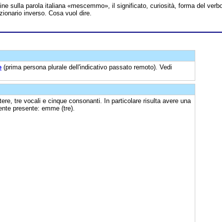
nline sulla parola italiana «mescemmo», il significato, curiosità, forma del verb
ionario inverso. Cosa vuol dire.
e
(prima persona plurale dell'indicativo passato remoto). Vedi
tere, tre vocali e cinque consonanti. In particolare risulta avere una
nte presente: emme (tre).