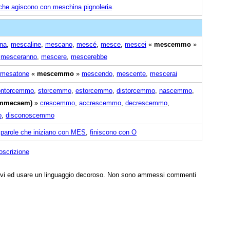
che agiscono con meschina pignoleria
.
na
,
mescaline
,
mescano
,
mescé
,
mesce
,
mescei
«
mescemmo
»
,
mesceranno
,
mescere
,
mescerebbe
mesatone
«
mescemmo
»
mescendo
,
mescente
,
mescerai
ontorcemmo
,
storcemmo
,
estorcemmo
,
distorcemmo
,
nascemmo
,
mmecsem)
»
crescemmo
,
accrescemmo
,
decrescemmo
,
o
,
disconoscemmo
,
parole che iniziano con MES
,
finiscono con O
oscrizione
tivi ed usare un linguaggio decoroso. Non sono ammessi commenti