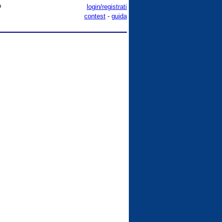
o
login/registrati
contest
-
guida