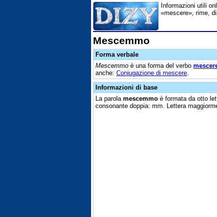
Informazioni utili o
«mescere», rime, diz
Mescemmo
Forma verbale
Mescemmo
è una forma del verbo
mescer
anche:
Coniugazione di mescere
.
Informazioni di base
La parola
mescemmo
è formata da otto let
consonante doppia: mm. Lettera maggiorme