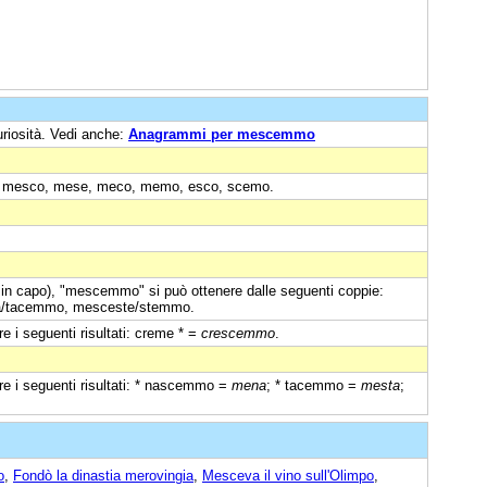
uriosità. Vedi anche:
Anagrammi per mescemmo
ivo: mesco, mese, meco, memo, esco, scemo.
i in capo), "mescemmo" si può ottenere dalle seguenti coppie:
/tacemmo, mesceste/stemmo.
i seguenti risultati: creme * =
crescemmo
.
 i seguenti risultati: * nascemmo =
mena
; * tacemmo =
mesta
;
o
,
Fondò la dinastia merovingia
,
Mesceva il vino sull'Olimpo
,