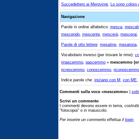
Succedettero ai Merovingi
,
Lo sono coloro 
Navigazione
Parole in ordine alfabetico:
mesca
,
mescali
mescendo
,
mescente
,
mescerà
,
mescerai
Parole di otto lettere
:
mesatine
,
mesatona
,
Vocabolario inverso (per trovare le rime):
c
rinascemmo
,
pascemmo
«
mescemmo (o
ricrescemmo
,
conoscemmo
,
riconoscemm
Indice parole che:
iniziano con M
,
con ME
Commenti sulla voce «mescemmo»
|
sott
Scrivi un commento
I commenti devono essere in tema, costrut
"fotocopia" o in maiuscolo.
Per inserire un commento effettua il
login
.