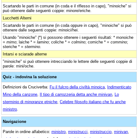
Scartando le parti in comune (in coda e il riflesso in capo), "minoiche" si
può ottenere dalle seguenti coppie: minore/eriche.
Lucchetti Alterni
Scartando le parti in comune (in coda oppure in capo), "minoiche" si può
ottenere dalle seguenti coppie: minoici/hei.
Usando "minoiche" (*) si possono ottenere i seguenti risultati: * monoiche
=
mimo
; laiche * =
lamino
; coliche * =
colmino
; comiche * =
commino
;
steriche * =
stermino
.
Intarsi e sciarade alterne
"minoiche" si può ottenere intrecciando le lettere delle seguenti coppie di
parole: mini/oche.
Quiz - indovina la soluzione
Definizioni da Cruciverba:
Fu il fulcro della civiltà minoica
,
Indimenticato
Mino della canzone
,
Il tipo di carrozzeria detta anche minivan
,
Lo
sterminio di minoranze etniche
,
Celebre filosofo italiano che fu anche
ministro
.
Navigazione
Parole in ordine alfabetico:
ministro
,
ministrucci
,
ministruccio
,
minivan
,