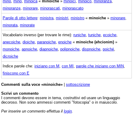
minò
,
mino
,
minoica
«
minoiche
»
minoici
,
minoico
,
minoranza
,
minoranze
,
minorare
,
minorascati
,
minorascato
Parole di otto lettere
:
ministra
,
ministri
,
ministro
«
minoiche
»
minorare
,
minorata
,
minorate
Vocabolario inverso (per trovare le rime):
runiche
,
tuniche
,
ecoiche
,
anecoiche
,
dioiche
,
paranoiche
,
enoiche
«
minoiche (ehcionim)
»
monoiche
,
apnoiche
,
diapnoiche
,
polipnoiche
,
dispnoiche
,
poiché
,
dicroiche
Indice parole che:
iniziano con M
,
con MI
,
parole che iniziano con MIN
,
finiscono con E
Commenti sulla voce «minoiche»
|
sottoscrizione
Scrivi un commento
I commenti devono essere in tema, costruttivi ed usare un linguaggio
decoroso. Non sono ammessi commenti "fotocopia" o in maiuscolo.
Per inserire un commento effettua il
login
.