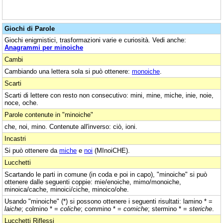
Giochi di Parole
Giochi enigmistici, trasformazioni varie e curiosità. Vedi anche:
Anagrammi per minoiche
Cambi
Cambiando una lettera sola si può ottenere:
monoiche
.
Scarti
Scarti di lettere con resto non consecutivo: mini, mine, miche, inie, noie,
noce, oche.
Parole contenute in "minoiche"
che, noi, mino. Contenute all'inverso: ciò, ioni.
Incastri
Si può ottenere da
miche
e
noi
(MInoiCHE).
Lucchetti
Scartando le parti in comune (in coda e poi in capo), "minoiche" si può
ottenere dalle seguenti coppie: mie/enoiche, mimo/monoiche,
minoica/cache, minoici/ciche, minoico/ohe.
Usando "minoiche" (*) si possono ottenere i seguenti risultati: lamino * =
laiche
; colmino * =
coliche
; commino * =
comiche
; stermino * =
steriche
.
Lucchetti Riflessi