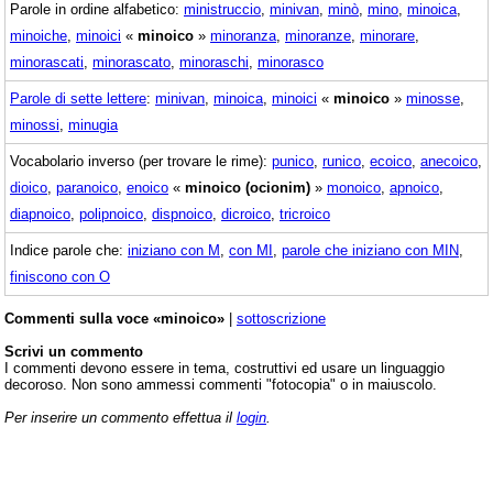
Parole in ordine alfabetico:
ministruccio
,
minivan
,
minò
,
mino
,
minoica
,
minoiche
,
minoici
«
minoico
»
minoranza
,
minoranze
,
minorare
,
minorascati
,
minorascato
,
minoraschi
,
minorasco
Parole di sette lettere
:
minivan
,
minoica
,
minoici
«
minoico
»
minosse
,
minossi
,
minugia
Vocabolario inverso (per trovare le rime):
punico
,
runico
,
ecoico
,
anecoico
,
dioico
,
paranoico
,
enoico
«
minoico (ocionim)
»
monoico
,
apnoico
,
diapnoico
,
polipnoico
,
dispnoico
,
dicroico
,
tricroico
Indice parole che:
iniziano con M
,
con MI
,
parole che iniziano con MIN
,
finiscono con O
Commenti sulla voce «minoico»
|
sottoscrizione
Scrivi un commento
I commenti devono essere in tema, costruttivi ed usare un linguaggio
decoroso. Non sono ammessi commenti "fotocopia" o in maiuscolo.
Per inserire un commento effettua il
login
.