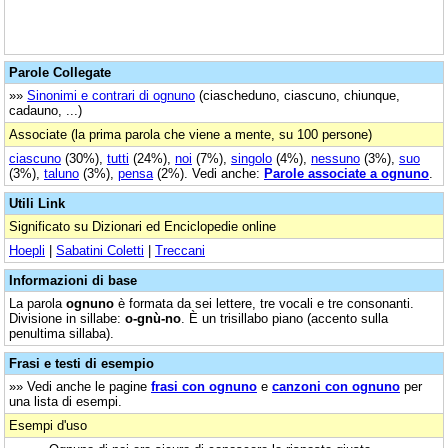
Parole Collegate
»»
Sinonimi e contrari di ognuno
(ciascheduno, ciascuno, chiunque,
cadauno, ...)
Associate (la prima parola che viene a mente, su 100 persone)
ciascuno
(30%),
tutti
(24%),
noi
(7%),
singolo
(4%),
nessuno
(3%),
suo
(3%),
taluno
(3%),
pensa
(2%). Vedi anche:
Parole associate a ognuno
.
Utili Link
Significato su Dizionari ed Enciclopedie online
Hoepli
|
Sabatini Coletti
|
Treccani
Informazioni di base
La parola
ognuno
è formata da sei lettere, tre vocali e tre consonanti.
Divisione in sillabe:
o-gnù-no
. È un trisillabo piano (accento sulla
penultima sillaba).
Frasi e testi di esempio
»» Vedi anche le pagine
frasi con ognuno
e
canzoni con ognuno
per
una lista di esempi.
Esempi d'uso