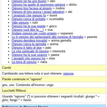
Ognuno ne ha uno buono
= lato
Ognuno ha quello di esprimere opinioni
= diritto
Ognuno tira l'acqua al proprio
= mulino
Ognuno di loro aveva i propri adoratori
= dei
I propositi che ognuno fa
= buoni
Ognuno cerca di evitarle
= scomodità
Vale ognuno
= tutti
Ognuno ha le sue regole
= gioco
Ognuno vuol dire la __!
= sua
Andare ognuno per conto proprio
= separarsi
Lo è ognuno dei partecipanti alla riunione di famiglia
= parente
Ognuno desidera trovarla!
= anima gemella
Ognuno cerca la gemella
= anima
Ognuno è fatto di due
= paio
La vita spirituale di ognuno
= interiorità
Ognuno ha le sue usanze
= paese
I progetti che ognuno ha
= mire
La terra di ognuno
= natia
Cambi
Cambiando una lettera sola si può ottenere:
ognuna
.
Parole contenute in "ognuno"
gnu, uno. Contenute all'inverso: ungo.
Lucchetti Riflessi
Usando "ognuno" (*) si possono ottenere i seguenti risultati: giungo * =
gino
; fango * =
fauno
.