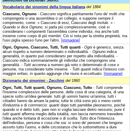
Definizioni da Dizionari Storici
Vocabolario dei sinonimi della lingua italiana
del 1884
Ciascuno, Ognuno
-
Ciascuno
significa partitamente l'uno de' molti che
compongono o una assemblea o un collegio, e suppone sempre il
compimento, come: « Ciascuno di essi, Ciascuno degli invitati. » -
Quando si dice
Ognuno
, si parla più complessivamente, cioè si
considerano i componenti l'assemblea come individui, ma anche tutti
insieme come corpo di più membri. Ciò si nota per la stretta proprietà; ma
l'uso piglia spesso l'uno per l'altro.
[immagine]
Ogni, Ognuno, Ciascuno, Tutti, Tutti quanti
-
Ogni
è generico, senza
alcun rispetto a numero determinato o individualità. -
Ognuno
indica
generalità, in quanto può considerarsi per rispetto alla individualità. -
Ciascuno
indica sommariamente gli individui che compongono una
generalità. -
Tutti
accenna a numero già noto o determinato di cose o
persone, ma considerate tutte insieme. -
Tutti quanti
indica l'istesso con
maggior enfasi, in quanto aggiunge che niuno è eccettuato.
[immagine]
Dizionario dei sinonimi - Zecchini
del 1860
Ogni, Tutti, Tutti quanti, Ognuno, Ciascuno, Tutto
-
Tutti
comprende
l'insieme complessivo delle persone, delle cose di una categoria, di una
specie sotto un'idea generale: tutti gli uomini hanno un'anima; tutti i
cittadini hanno da amare la patria; tutte le città sono più o meno centri
d'industria e di commercio:
quanti
dopo tutti parrebbe pleonasmo, poiché
quando si è detto tutti, pare non si voglia lasciare dietro nessuno; pure il
tutti quanti
afferma meglio della totalità, non lascia nemmeno travedere
l'idea anche lontana di eccezione o di scelta.
Tutto
dice l'interezza
dell'individuo, persona o cosa che sia: vi sono de' pensieri che tengono
assorto tutto l'uomo, e delle circostanze che lo sottomettono a dure