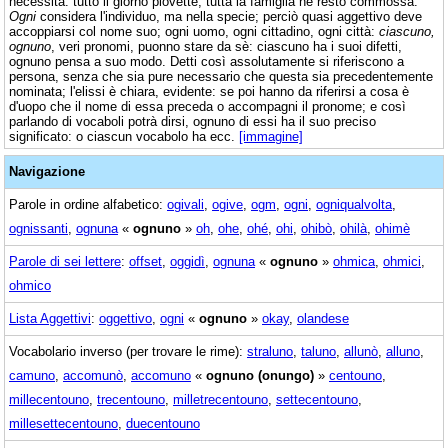
necessità: tutto il giorno piovette; tutta la famiglia ne restò commossa.
Ogni
considera l'individuo, ma nella specie; perciò quasi aggettivo deve
accoppiarsi col nome suo; ogni uomo, ogni cittadino, ogni città:
ciascuno,
ognuno
, veri pronomi, puonno stare da sè: ciascuno ha i suoi difetti,
ognuno pensa a suo modo. Detti così assolutamente si riferiscono a
persona, senza che sia pure necessario che questa sia precedentemente
nominata; l'elissi è chiara, evidente: se poi hanno da riferirsi a cosa è
d'uopo che il nome di essa preceda o accompagni il pronome; e così
parlando di vocaboli potrà dirsi, ognuno di essi ha il suo preciso
significato: o ciascun vocabolo ha ecc.
[immagine]
Navigazione
Parole in ordine alfabetico:
ogivali
,
ogive
,
ogm
,
ogni
,
ogniqualvolta
,
ognissanti
,
ognuna
«
ognuno
»
oh
,
ohe
,
ohé
,
ohi
,
ohibò
,
ohilà
,
ohimè
Parole di sei lettere
:
offset
,
oggidì
,
ognuna
«
ognuno
»
ohmica
,
ohmici
,
ohmico
Lista Aggettivi
:
oggettivo
,
ogni
«
ognuno
»
okay
,
olandese
Vocabolario inverso (per trovare le rime):
straluno
,
taluno
,
allunò
,
alluno
,
camuno
,
accomunò
,
accomuno
«
ognuno (onungo)
»
centouno
,
millecentouno
,
trecentouno
,
milletrecentouno
,
settecentouno
,
millesettecentouno
,
duecentouno