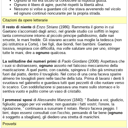
Ognuno di noi era sicuro di conoscere la risposta giusta.
Ognuno è libero di agire, purché rispetti la libertà altrui.
Nessuno si volse a guardare ciò che stava avvenendo nel vicolo
ed ognuno continuò noncurante per la propria strada.
Citazioni da opere letterarie
Il resto di niente
di
Enzo Striano
(1986): Rammenta il giorno in cui
Gaetano s'accomiatò dagli amici, nel grande studio coi soffitti in legno:
tanta commozione intorno al piccolo principe pallidissimo, dalle nari
smunte, le mani fredde. Gli stavano accanto sua moglie la tedesca (non
più istitutrice a Corte), i bei figli, due biondi, fieri bambini. Gaetano
tossiva, respirava con difficoltà, ma volle salutare uno per uno, stringer
tutte le mani, dire a
ognuno
qualcosa.
La solitudine dei numeri primi
di
Paolo Giordano
(2008): Aspettava che
i suoi si distraessero,
ognuno
assorto nel faticoso meccanismo della
masticazione. A quel punto, con cautela, spingeva il cibo già sminuzzato
fuori dal piatto, dentro il tovagliolo. Nel corso di una cena faceva sparire
almeno tre tovaglioli pieni nelle tasche della tuta. Prima di lavarsi i denti li
svuotava nel gabinetto e guardava tutti quei pezzetti di cibo ruotare verso
lo scarico. Con soddisfazione si passava una mano sullo stomaco e lo
sentiva vuoto e pulito come un vaso di cristallo.
I promessi sposi
di
Alessandro Manzoni
(1840): “ Badate a voi; giudizio,
figliuolo; peggio per voi vedete; non guastate i fatti vostri; l'onore, la
riputazione, ” continuava a susurrare il notaio. Renzo faceva peggio. I
birri, dopo essersi consultati con l'occhio, pensando di far bene (
ognuno
è soggetto a sbagliare), gli diedero una stretta di manichini.
Proverbi