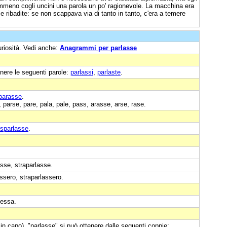
mmeno cogli uncini una parola un po' ragionevole. La macchina era
e ribadite: se non scappava via di tanto in tanto, c'era a temere
uriosità. Vedi anche:
Anagrammi per parlasse
nere le seguenti parole:
parlassi
,
parlaste
.
parasse
.
, parse, pare, pala, pale, pass, arasse, arse, rase.
sparlasse
.
asse, straparlasse.
ssero, straparlassero.
 essa.
in capo), "parlasse" si può ottenere dalle seguenti coppie: