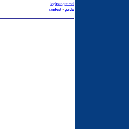
login/registrati
contest
-
guida