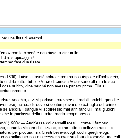
e
per una lista di esempi.
'emozione lo bloccò e non riuscì a dire nulla!
i dire stupidaggini!
otremmo fare due risate.
aro
(1896): Luisa si lasciò abbracciare ma non rispose all'abbraccio;
 di dirle tutto, tutto. «Mi credi curiosa?» sussurrò ella fra le sue
i cosa subito, dirle perché non avesse parlato prima. Ella si
spontaneamente.
riste, vecchia, e vi si parlava sottovoce e i mobili antichi, grandi e
entose; nei quadri dove si contemplavano le battaglie del primo
e ancora il sangue vi scorresse; mai altri fanciulli, mai giuochi,
o che le
parlasse
della madre, morta troppo presto.
rchi
(1900): — Anch'essa coi cappelli rossi... come il famoso
ano, come la Venere del Tiziano, come tutte le bellezze rare... e
atore, per procura; ma Cresti beveva cogli occhi quegli elogi,
r un complimento non è necessario aver studiata diplomazia, ma egli