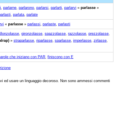
i
,
parlarne
,
parlarono
,
parlarsi
,
parlarti
,
parlarvi
«
parlasse
»
parlasti
,
parlata
,
parlate
rvi
«
parlasse
»
parlassi
,
parlaste
,
parlasti
llonzolasse
,
gironzolasse
,
spazzolasse
,
razzolasse
,
prezzolasse
,
alrap)
»
straparlasse
,
riparlasse
,
sparlasse
,
imperlasse
,
zirlasse
,
parole che iniziano con PAR
,
finiscono con E
rizione
tivi ed usare un linguaggio decoroso. Non sono ammessi commenti