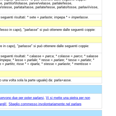
 partito/titolasse, parve/velasse, parlale/lesse,
/stesse, parlata/tasse, parlate/tesse, parlato/tosse, parlavi/visse,
seguenti risultati: * sete =
parlaste
; impepa * =
imperlasse
.
iflesso in capo), "parlasse" si può ottenere dalle seguenti coppie:
e in capo), "parlasse" si può ottenere dalle seguenti coppie:
seguenti risultati: * calasse =
parca
; * colasse =
parco
; * salasse
impepa
; * lesse =
parlale
; * resse =
parlare
; * tesse =
parlate
; *
se =
partito
; risse * =
riparla
; * stesse =
parlaste
; * mentisse =
o una volta sola la parte uguale) da: parla+asse.
servono due per poter parlarsi
,
Vi si mette una pietra per non
rgli!
,
Sbaglio commesso involontariamente nel parlare
.