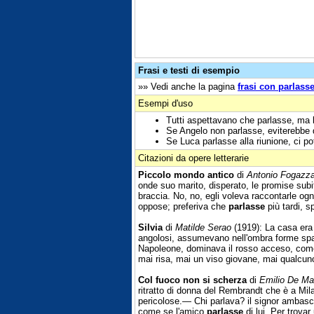
Frasi e testi di esempio
»» Vedi anche la pagina
frasi con parlass
Esempi d'uso
Tutti aspettavano che parlasse, ma l
Se Angelo non parlasse, eviterebbe d
Se Luca parlasse alla riunione, ci p
Citazioni da opere letterarie
Piccolo mondo antico
di
Antonio Fogazz
onde suo marito, disperato, le promise subito
braccia. No, no, egli voleva raccontarle ogn
oppose; preferiva che
parlasse
più tardi, 
Silvia
di
Matilde Serao
(1919): La casa era t
angolosi, assumevano nell'ombra forme spav
Napoleone, dominava il rosso acceso, come s
mai risa, mai un viso giovane, mai qualcun
Col fuoco non si scherza
di
Emilio De Ma
ritratto di donna del Rembrandt che è a Mil
pericolose.— Chi parlava? il signor ambasci
come se l'amico
parlasse
di lui. Per trova