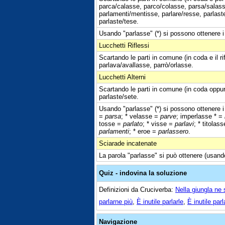
parca/calasse, parco/colasse, parsa/salasse,
parlamenti/mentisse, parlare/resse, parlaste
parlaste/tese.
Usando "parlasse" (*) si possono ottenere i 
Lucchetti Riflessi
Scartando le parti in comune (in coda e il r
parlava/avallasse, parrò/orlasse.
Lucchetti Alterni
Scartando le parti in comune (in coda oppur
parlaste/sete.
Usando "parlasse" (*) si possono ottenere i 
=
parsa
; * velasse =
parve
; imperlasse * =
tosse =
parlato
; * visse =
parlavi
; * titolas
parlamenti
; * eroe =
parlassero
.
Sciarade incatenate
La parola "parlasse" si può ottenere (usand
Quiz - indovina la soluzione
Definizioni da Cruciverba:
Nella giungla ne 
parlarne più
,
È inutile parlarle
,
È inutile parla
Navigazione