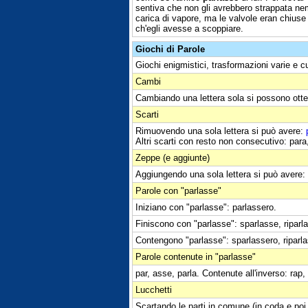
sentiva che non gli avrebbero strappata ne
carica di vapore, ma le valvole eran chiuse 
ch'egli avesse a scoppiare.
Giochi di Parole
Giochi enigmistici, trasformazioni varie e c
Cambi
Cambiando una lettera sola si possono otte
Scarti
Rimuovendo una sola lettera si può avere:
Altri scarti con resto non consecutivo: para
Zeppe (e aggiunte)
Aggiungendo una sola lettera si può avere:
Parole con "parlasse"
Iniziano con "parlasse": parlassero.
Finiscono con "parlasse": sparlasse, riparl
Contengono "parlasse": sparlassero, riparla
Parole contenute in "parlasse"
par, asse, parla. Contenute all'inverso: rap,
Lucchetti
Scartando le parti in comune (in coda e poi 