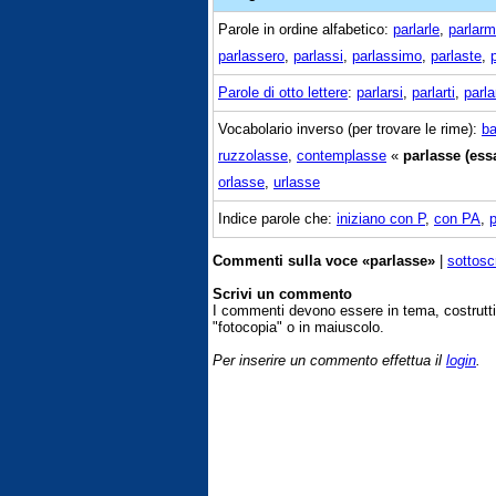
Parole in ordine alfabetico:
parlarle
,
parlarm
parlassero
,
parlassi
,
parlassimo
,
parlaste
,
Parole di otto lettere
:
parlarsi
,
parlarti
,
parla
Vocabolario inverso (per trovare le rime):
ba
ruzzolasse
,
contemplasse
«
parlasse (ess
orlasse
,
urlasse
Indice parole che:
iniziano con P
,
con PA
,
Commenti sulla voce «parlasse»
|
sottosc
Scrivi un commento
I commenti devono essere in tema, costrut
"fotocopia" o in maiuscolo.
Per inserire un commento effettua il
login
.