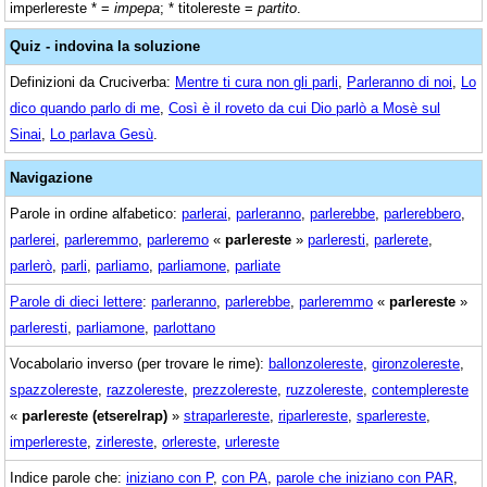
imperlereste * =
impepa
; * titolereste =
partito
.
Quiz - indovina la soluzione
Definizioni da Cruciverba:
Mentre ti cura non gli parli
,
Parleranno di noi
,
Lo
dico quando parlo di me
,
Così è il roveto da cui Dio parlò a Mosè sul
Sinai
,
Lo parlava Gesù
.
Navigazione
Parole in ordine alfabetico:
parlerai
,
parleranno
,
parlerebbe
,
parlerebbero
,
parlerei
,
parleremmo
,
parleremo
«
parlereste
»
parleresti
,
parlerete
,
parlerò
,
parli
,
parliamo
,
parliamone
,
parliate
Parole di dieci lettere
:
parleranno
,
parlerebbe
,
parleremmo
«
parlereste
»
parleresti
,
parliamone
,
parlottano
Vocabolario inverso (per trovare le rime):
ballonzolereste
,
gironzolereste
,
spazzolereste
,
razzolereste
,
prezzolereste
,
ruzzolereste
,
contemplereste
«
parlereste (etserelrap)
»
straparlereste
,
riparlereste
,
sparlereste
,
imperlereste
,
zirlereste
,
orlereste
,
urlereste
Indice parole che:
iniziano con P
,
con PA
,
parole che iniziano con PAR
,