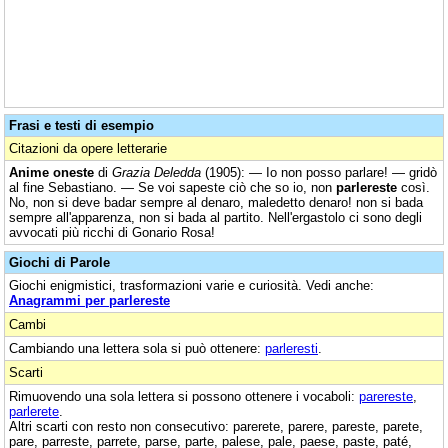
Frasi e testi di esempio
Citazioni da opere letterarie
Anime oneste
di
Grazia Deledda
(1905): — Io non posso parlare! — gridò
al fine Sebastiano. — Se voi sapeste ciò che so io, non
parlereste
così.
No, non si deve badar sempre al denaro, maledetto denaro! non si bada
sempre all'apparenza, non si bada al partito. Nell'ergastolo ci sono degli
avvocati più ricchi di Gonario Rosa!
Giochi di Parole
Giochi enigmistici, trasformazioni varie e curiosità. Vedi anche:
Anagrammi per parlereste
Cambi
Cambiando una lettera sola si può ottenere:
parleresti
.
Scarti
Rimuovendo una sola lettera si possono ottenere i vocaboli:
parereste
,
parlerete
.
Altri scarti con resto non consecutivo: parerete, parere, pareste, parete,
pare, parreste, parrete, parse, parte, palese, pale, paese, paste, paté,