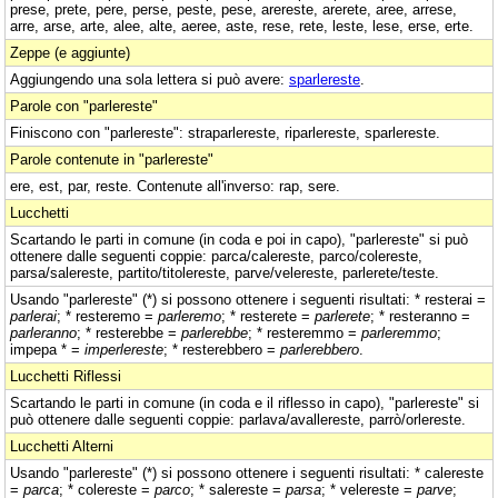
prese, prete, pere, perse, peste, pese, arereste, arerete, aree, arrese,
arre, arse, arte, alee, alte, aeree, aste, rese, rete, leste, lese, erse, erte.
Zeppe (e aggiunte)
Aggiungendo una sola lettera si può avere:
sparlereste
.
Parole con "parlereste"
Finiscono con "parlereste": straparlereste, riparlereste, sparlereste.
Parole contenute in "parlereste"
ere, est, par, reste. Contenute all'inverso: rap, sere.
Lucchetti
Scartando le parti in comune (in coda e poi in capo), "parlereste" si può
ottenere dalle seguenti coppie: parca/calereste, parco/colereste,
parsa/salereste, partito/titolereste, parve/velereste, parlerete/teste.
Usando "parlereste" (*) si possono ottenere i seguenti risultati: * resterai =
parlerai
; * resteremo =
parleremo
; * resterete =
parlerete
; * resteranno =
parleranno
; * resterebbe =
parlerebbe
; * resteremmo =
parleremmo
;
impepa * =
imperlereste
; * resterebbero =
parlerebbero
.
Lucchetti Riflessi
Scartando le parti in comune (in coda e il riflesso in capo), "parlereste" si
può ottenere dalle seguenti coppie: parlava/avallereste, parrò/orlereste.
Lucchetti Alterni
Usando "parlereste" (*) si possono ottenere i seguenti risultati: * calereste
=
parca
; * colereste =
parco
; * salereste =
parsa
; * velereste =
parve
;