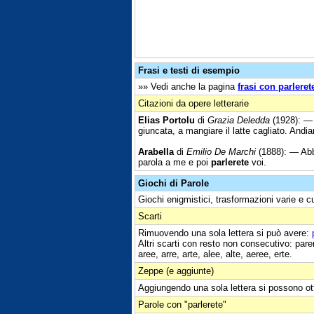
Frasi e testi di esempio
»» Vedi anche la pagina
frasi con parleret
Citazioni da opere letterarie
Elias Portolu
di
Grazia Deledda
(1928): 
giuncata, a mangiare il latte cagliato. And
Arabella
di
Emilio De Marchi
(1888): — Abb
parola a me e poi
parlerete
voi.
Giochi di Parole
Giochi enigmistici, trasformazioni varie e c
Scarti
Rimuovendo una sola lettera si può avere:
Altri scarti con resto non consecutivo: parer
aree, arre, arte, alee, alte, aeree, erte.
Zeppe (e aggiunte)
Aggiungendo una sola lettera si possono ot
Parole con "parlerete"