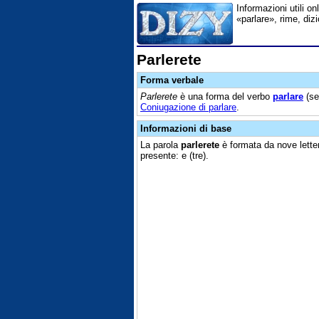
Informazioni utili on
«parlare», rime, diz
Parlerete
Forma verbale
Parlerete
è una forma del verbo
parlare
(se
Coniugazione di parlare
.
Informazioni di base
La parola
parlerete
è formata da nove lette
presente: e (tre).