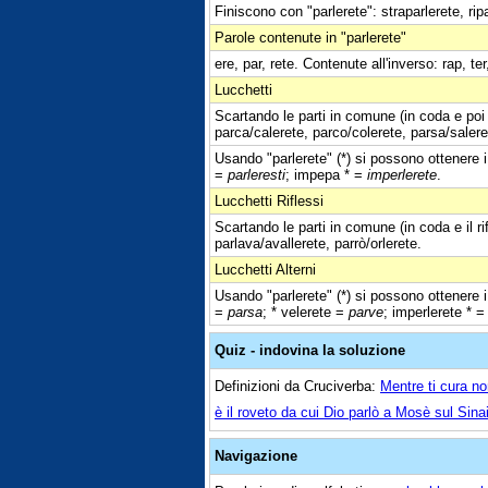
Finiscono con "parlerete": straparlerete, ripa
Parole contenute in "parlerete"
ere, par, rete. Contenute all'inverso: rap, ter
Lucchetti
Scartando le parti in comune (in coda e poi 
parca/calerete, parco/colerete, parsa/saleret
Usando "parlerete" (*) si possono ottenere i
=
parleresti
; impepa * =
imperlerete
.
Lucchetti Riflessi
Scartando le parti in comune (in coda e il ri
parlava/avallerete, parrò/orlerete.
Lucchetti Alterni
Usando "parlerete" (*) si possono ottenere i 
=
parsa
; * velerete =
parve
; imperlerete * 
Quiz - indovina la soluzione
Definizioni da Cruciverba:
Mentre ti cura non
è il roveto da cui Dio parlò a Mosè sul Sina
Navigazione