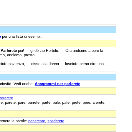
e
per una lista di esempi.
—
Parlerete
poi! — gridò zio Portolu. — Ora andiamo a bere la
iamo, andiamo, presto!
iate pazienza, — disse alla donna — lasciate prima dire una
uriosità. Vedi anche:
Anagrammi per parlerete
parerete
.
e, parete, pare, parrete, parte, pale, paté, prete, pere, arerete,
tenere le parole:
parlereste
,
sparlerete
.