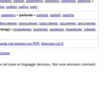
erebbero
,
parlerei
,
parleremmo
,
parleremo
,
parlereste
,
parleresti
«
one
,
parliate
,
parlino
,
parlo
,
parleremo
«
parlerete
»
parlottai
,
parlottii
,
parlottio
llonzolerete
,
gironzolerete
,
spazzolerete
,
razzolerete
,
prezzolerete
,
relrap)
»
straparlerete
,
riparlerete
,
sparlerete
,
imperlerete
,
zirlerete
,
parole che iniziano con PAR
,
finiscono con E
rizione
tivi ed usare un linguaggio decoroso. Non sono ammessi commenti