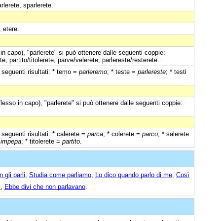
rlerete, sparlerete.
, etere.
in capo), "parlerete" si può ottenere dalle seguenti coppie:
e, partito/titolerete, parve/velerete, parlereste/resterete.
 seguenti risultati: * temo =
parleremo
; * teste =
parlereste
; * testi
flesso in capo), "parlerete" si può ottenere dalle seguenti coppie:
seguenti risultati: * calerete =
parca
; * colerete =
parco
; * salerete
=
impepa
; * titolerete =
partito
.
 gli parli
,
Studia come parliamo
,
Lo dico quando parlo di me
,
Così
i
,
Ebbe divi che non parlavano
.