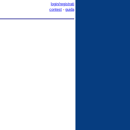
login/registrati
contest
-
guida