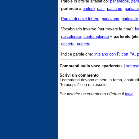
Parole in ordine alfabetico:
parlerebbe
,
parl
parlerete
»
parlerò
,
parli
,
parliamo
,
parliam
Parole di nove lettere
:
parlavano
,
parlavate
Vocabolario inverso (per trovare le rime):
ba
ruzzolerete
,
contemplerete
«
parlerete (ete
orlerete
,
urlerete
Indice parole che:
iniziano con P
,
con PA
,
Commenti sulla voce «parlerete»
|
sottosc
Scrivi un commento
I commenti devono essere in tema, costrut
"fotocopia" o in maiuscolo.
Per inserire un commento effettua il
login
.