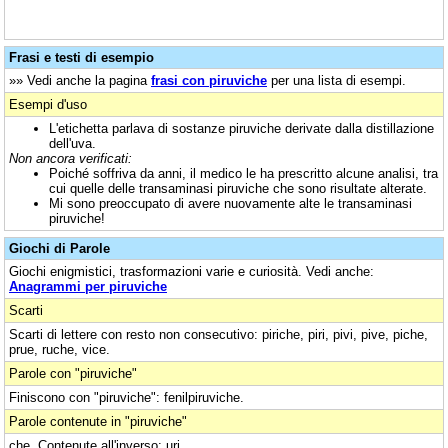
Frasi e testi di esempio
»» Vedi anche la pagina
frasi con piruviche
per una lista di esempi.
Esempi d'uso
L'etichetta parlava di sostanze piruviche derivate dalla distillazione
dell'uva.
Non ancora verificati:
Poiché soffriva da anni, il medico le ha prescritto alcune analisi, tra
cui quelle delle transaminasi piruviche che sono risultate alterate.
Mi sono preoccupato di avere nuovamente alte le transaminasi
piruviche!
Giochi di Parole
Giochi enigmistici, trasformazioni varie e curiosità. Vedi anche:
Anagrammi per piruviche
Scarti
Scarti di lettere con resto non consecutivo: piriche, piri, pivi, pive, piche,
prue, ruche, vice.
Parole con "piruviche"
Finiscono con "piruviche": fenilpiruviche.
Parole contenute in "piruviche"
che. Contenute all'inverso: uri.