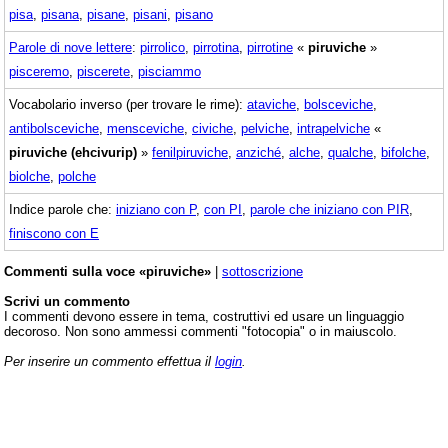
pisa
,
pisana
,
pisane
,
pisani
,
pisano
Parole di nove lettere
:
pirrolico
,
pirrotina
,
pirrotine
«
piruviche
»
pisceremo
,
piscerete
,
pisciammo
Vocabolario inverso (per trovare le rime):
ataviche
,
bolsceviche
,
antibolsceviche
,
mensceviche
,
civiche
,
pelviche
,
intrapelviche
«
piruviche (ehcivurip)
»
fenilpiruviche
,
anziché
,
alche
,
qualche
,
bifolche
,
biolche
,
polche
Indice parole che:
iniziano con P
,
con PI
,
parole che iniziano con PIR
,
finiscono con E
Commenti sulla voce «piruviche»
|
sottoscrizione
Scrivi un commento
I commenti devono essere in tema, costruttivi ed usare un linguaggio
decoroso. Non sono ammessi commenti "fotocopia" o in maiuscolo.
Per inserire un commento effettua il
login
.