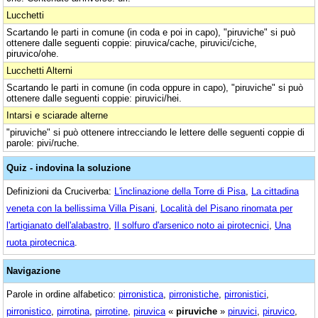
Lucchetti
Scartando le parti in comune (in coda e poi in capo), "piruviche" si può
ottenere dalle seguenti coppie: piruvica/cache, piruvici/ciche,
piruvico/ohe.
Lucchetti Alterni
Scartando le parti in comune (in coda oppure in capo), "piruviche" si può
ottenere dalle seguenti coppie: piruvici/hei.
Intarsi e sciarade alterne
"piruviche" si può ottenere intrecciando le lettere delle seguenti coppie di
parole: pivi/ruche.
Quiz - indovina la soluzione
Definizioni da Cruciverba:
L'inclinazione della Torre di Pisa
,
La cittadina
veneta con la bellissima Villa Pisani
,
Località del Pisano rinomata per
l'artigianato dell'alabastro
,
Il solfuro d'arsenico noto ai pirotecnici
,
Una
ruota pirotecnica
.
Navigazione
Parole in ordine alfabetico:
pirronistica
,
pirronistiche
,
pirronistici
,
pirronistico
,
pirrotina
,
pirrotine
,
piruvica
«
piruviche
»
piruvici
,
piruvico
,