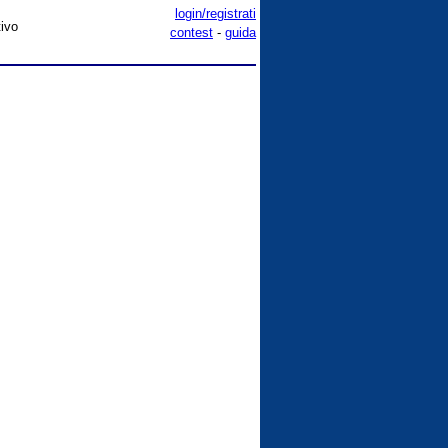
login/registrati
tivo
contest
-
guida