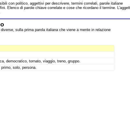
bili con politico, aggettivi per descrivere, termini correlati, parole italiane
ffini. Elenco di parole chiave correlate e cose che ricordano il termine. L'agget
.
co
diverse, sulla prima parola italiana che viene a mente in relazione
ica, democratico, tornato, viaggio, treno, gruppo.
 primo, solo, persona.