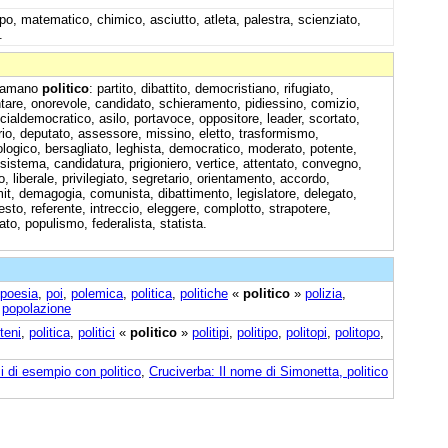
rpo, matematico, chimico, asciutto, atleta, palestra, scienziato,
.
chiamano
politico
: partito, dibattito, democristiano, rifugiato,
tare, onorevole, candidato, schieramento, pidiessino, comizio,
cialdemocratico, asilo, portavoce, oppositore, leader, scortato,
io, deputato, assessore, missino, eletto, trasformismo,
logico, bersagliato, leghista, democratico, moderato, potente,
 sistema, candidatura, prigioniero, vertice, attentato, convegno,
o, liberale, privilegiato, segretario, orientamento, accordo,
t, demagogia, comunista, dibattimento, legislatore, delegato,
esto, referente, intreccio, eleggere, complotto, strapotere,
to, populismo, federalista, statista.
poesia
,
poi
,
polemica
,
politica
,
politiche
«
politico
»
polizia
,
,
popolazione
iteni
,
politica
,
politici
«
politico
»
politipi
,
politipo
,
politopi
,
politopo
,
i di esempio con politico
,
Cruciverba: Il nome di Simonetta, politico