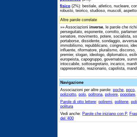
fisico
(2%): bestiale, atletico, nucleare, co
robusto, teorico, studioso, muscoli, aspetto
Altre parole correlate
»» Associazioni
inverse
, le parole che ri
perseguitato, esponente, corrotto, parlamen
senatore, movimento, potere, socialista, so
portaborse, dissidente, sondaggio, avversar
immobilismo, repubblicano, congresso, ideo
influente, riformatore, pluralismo, discorso,
premier, slogan, ideologo, diplomatico, esili
europeista, capogruppo, governatore, summi
intoccabile, sottosegretario, incarico, manif
rappresentato, reazionario, capolista, manda
Navigazione
Associazioni per altre parole:
poche
,
poco
,
poliziotto
,
polo
,
poltrona
,
polvere
,
popolare
Parole di otto lettere
:
poliremi
,
politene
,
pol
politura
Vedi anche:
Parole che iniziano con P
,
Fras
del '400