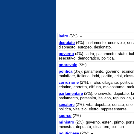
ladro
(6%): --
deputato
(4%): parlamento, onorevole, senat
disonesto, europeo, designato.
governo
(4%): ladro, parlamento, stato, baln
esecutivo, democratico, politica.
onorevole
(3%): --
politica
(3%): parlamento, governo, economica
malaffare, italiana, ladri, partito, crisi, clas
corruzione
(2%): mafia, dilagante, politica
crimine, corrotto, diffusa, malcostume, male,
parlamentare
(2%): onorevole, deputato, lad
parlamento, parassita, italiano, repubblica, d
senatore
(2%): vita, deputato, senato, ono
politica, vitalizio, eletto, rappresentante.
sporco
(2%): --
ministro
(2%): governo, esteri, primo, portaf
minestra, deputato, dicastero, politica.
politichese
(2%): --