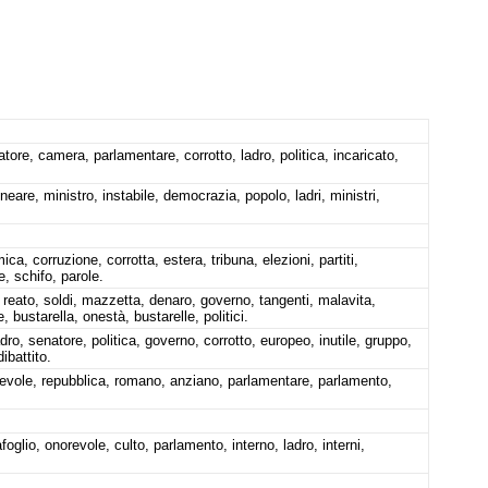
ore, camera, parlamentare, corrotto, ladro, politica, incaricato,
eare, ministro, instabile, democrazia, popolo, ladri, ministri,
, corruzione, corrotta, estera, tribuna, elezioni, partiti,
se, schifo, parole.
, reato, soldi, mazzetta, denaro, governo, tangenti, malavita,
 bustarella, onestà, bustarelle, politici.
ro, senatore, politica, governo, corrotto, europeo, inutile, gruppo,
ibattito.
revole, repubblica, romano, anziano, parlamentare, parlamento,
oglio, onorevole, culto, parlamento, interno, ladro, interni,