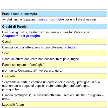
Frasi e testi di esempio
»» Vedi anche la pagina
frasi con profughe
per una lista di esempi.
Giochi di Parole
Giochi enigmistici, trasformazioni varie e curiosità. Vedi anche:
Anagrammi per profughe
Cambi
Cambiando una lettera sola si può ottenere:
profughi
.
Scarti
Scarti di lettere con resto non consecutivo: prue, rughe.
Parole contenute in "profughe"
pro, fughe. Contenute all'inverso: ufo, gufo.
Lucchetti
Scartando le parti in comune (in coda e poi in capo), "profughe" si può
ottenere dalle seguenti coppie: profuma/maghe, profuse/seghe,
profugo/ohe.
Usando "profughe" (*) si possono ottenere i seguenti risultati: * fugherà =
prora
.
Lucchetti Alterni