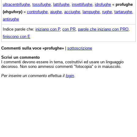
ultracentrifughe
,
tossifughe
,
lattifughe
,
insettifughe
,
idrofughe
«
profughe
(ehguforp)
»
controfughe
,
aiughe
,
acciughe
,
lampughe
,
rughe
,
tartarughe
,
antirughe
Indice parole che:
iniziano con P
,
con PR
,
parole che iniziano con PRO
,
finiscono con E
Commenti sulla voce «profughe»
|
sottoscrizione
Scrivi un commento
I commenti devono essere in tema, costruttivi ed usare un linguaggio
decoroso. Non sono ammessi commenti "fotocopia" o in maiuscolo.
Per inserire un commento effettua il
login
.