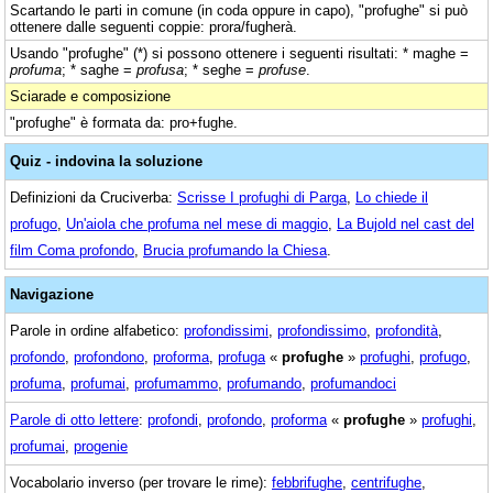
Scartando le parti in comune (in coda oppure in capo), "profughe" si può
ottenere dalle seguenti coppie: prora/fugherà.
Usando "profughe" (*) si possono ottenere i seguenti risultati: * maghe =
profuma
; * saghe =
profusa
; * seghe =
profuse
.
Sciarade e composizione
"profughe" è formata da: pro+fughe.
Quiz - indovina la soluzione
Definizioni da Cruciverba:
Scrisse I profughi di Parga
,
Lo chiede il
profugo
,
Un'aiola che profuma nel mese di maggio
,
La Bujold nel cast del
film Coma profondo
,
Brucia profumando la Chiesa
.
Navigazione
Parole in ordine alfabetico:
profondissimi
,
profondissimo
,
profondità
,
profondo
,
profondono
,
proforma
,
profuga
«
profughe
»
profughi
,
profugo
,
profuma
,
profumai
,
profumammo
,
profumando
,
profumandoci
Parole di otto lettere
:
profondi
,
profondo
,
proforma
«
profughe
»
profughi
,
profumai
,
progenie
Vocabolario inverso (per trovare le rime):
febbrifughe
,
centrifughe
,