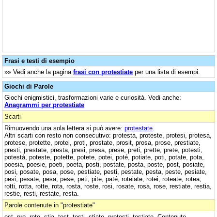
Frasi e testi di esempio
»» Vedi anche la pagina
frasi con protestiate
per una lista di esempi.
Giochi di Parole
Giochi enigmistici, trasformazioni varie e curiosità. Vedi anche:
Anagrammi per protestiate
Scarti
Rimuovendo una sola lettera si può avere:
protestate
.
Altri scarti con resto non consecutivo: protesta, proteste, protesi, protesa,
protese, protette, protei, proti, prostate, prosit, prosa, prose, prestiate,
presti, prestate, presta, presi, presa, prese, preti, prette, prete, potesti,
potestà, poteste, potette, potete, potei, poté, potiate, poti, potate, pota,
poesia, poesie, poeti, poeta, posti, postate, posta, poste, post, posiate,
posi, posate, posa, pose, pestiate, pesti, pestate, pesta, peste, pesiate,
pesi, pesate, pesa, pese, peti, pite, paté, roteiate, rotei, roteate, rotea,
rotti, rotta, rotte, rota, rosta, roste, rosi, rosate, rosa, rose, restiate, restia,
restie, resti, restate, resta.
Parole contenute in "protestiate"
est, pro, rote, stia, test, testi, stiate, protesti, testiate. Contenute