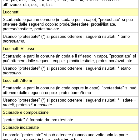
all'inverso: eta, set, tai, tait.
Lucchetti
Scartando le parti in comune (in coda e poi in capo), "protestiate" si può
ottenere dalle seguenti coppie: prode/detestiate, proteli/listiate,
proteso/sostiate, protesta/aiate.
Usando "protestiate" (*) si possono ottenere i seguenti risultati: * temo =
protestiamo
.
Lucchetti Riflessi
Scartando le parti in comune (in coda e il riflesso in capo), "protestiate" si
può ottenere dalle seguenti coppie: proni/intestiate, protestavo/ovattiate.
Usando "protestiate" (*) si possono ottenere i seguenti risultati: * etano =
protestino
.
Lucchetti Alterni
Scartando le parti in comune (in coda oppure in capo), "protestiate" si può
ottenere dalle seguenti coppie: protestiamo/temo.
Usando "protestiate" (*) si possono ottenere i seguenti risultati: * listiate =
proteli
; proteso * =
sostiate
.
Sciarade e composizione
"protestiate" è formata da: pro+testiate.
Sciarade incatenate
La parola "protestiate" si può ottenere (usando una volta sola la parte
uguale) da: protesti+stiate, protesti+testiate.