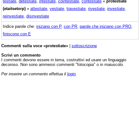
testiate
,
detestiate
,
intestiate
,
cointestiate
,
contestiate
«
protestiate
(etaitsetorp)
»
attestiate
,
vestiate
,
travestiate
,
rivestiate
,
investiate
,
reinvestiate
,
disinvestiate
Indice parole che:
iniziano con P
,
con PR
,
parole che iniziano con PRO
,
finiscono con E
Commenti sulla voce «protestiate»
|
sottoscrizione
Scrivi un commento
I commenti devono essere in tema, costruttivi ed usare un linguaggio
decoroso. Non sono ammessi commenti "fotocopia" o in maiuscolo.
Per inserire un commento effettua il
login
.