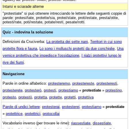
Intarsi e sciarade alterne
"protestiate" si può ottenere intrecciando le lettere delle seguenti coppie di
parole: protesi/tate, protette/sia, protei/state, proti/estate, presta/otite,
potesti/rate, poti/restate, potate/resti, pesate/rotti.
Quiz - indovina la soluzione
Definizioni da Cruciverba:
La protetta dei sette nani
,
Territori in cui sono
protette flora e fauna
,
Lo sono i molluschi protetti da due conchiglie
,
Una
vernice protettiva che impedisce l'ossidazione
,
I rialzi protettivi lungo le
rive dei fiumi
.
Navigazione
Parole in ordine alfabetico:
protesteremo
,
protestereste
,
protesteresti
,
protesterete
,
protesterò
,
protesti
,
protestiamo
«
protestiate
»
protestino
,
protesto
,
protestò
,
protetta
,
protette
,
protetti
,
protettiva
Parole di undici lettere
:
protesterai
,
protesterei
,
protestiamo
«
protestiate
»
protettrice
,
protettrici
,
protocollai
Vocabolario inverso (per trovare le rime):
riassestiate
,
dissestiate
,