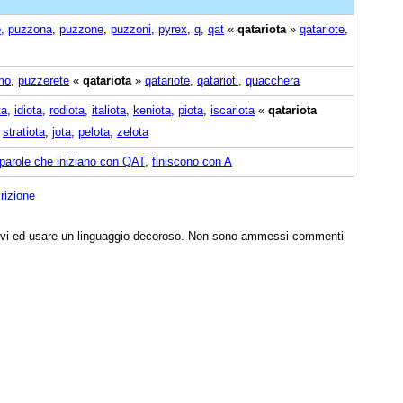
o
,
puzzona
,
puzzone
,
puzzoni
,
pyrex
,
q
,
qat
«
qatariota
»
qatariote
,
mo
,
puzzerete
«
qatariota
»
qatariote
,
qatarioti
,
quacchera
ta
,
idiota
,
rodiota
,
italiota
,
keniota
,
piota
,
iscariota
«
qatariota
,
stratiota
,
jota
,
pelota
,
zelota
parole che iniziano con QAT
,
finiscono con A
rizione
tivi ed usare un linguaggio decoroso. Non sono ammessi commenti