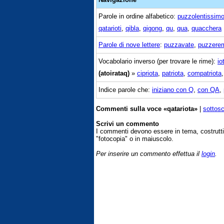
Parole in ordine alfabetico:
puzzolentissim
qatarioti
,
qibla
,
qigong
,
qu
,
qua
,
quacchera
Parole di nove lettere
:
puzzavate
,
puzzere
Vocabolario inverso (per trovare le rime):
io
(atoirataq)
»
cipriota
,
patriota
,
compatriota
Indice parole che:
iniziano con Q
,
con QA
,
Commenti sulla voce «qatariota»
|
sottosc
Scrivi un commento
I commenti devono essere in tema, costrut
"fotocopia" o in maiuscolo.
Per inserire un commento effettua il
login
.