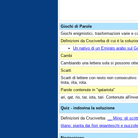
Giochi di Parole
Giochi enigmistici, trasformazioni varie e c
Definizioni da Cruciverba di cui è la soluzi
Un nativo di un Emirato arabo sul G
Cambi
Cambiando una lettera sola si possono otte
Scarti
Scarti di lettere con resto non consecutivo: atri
trota, rita, rota.
Parole contenute in "qatariota"
ari, qat, rio, tar, iota, tari. Contenute all'inve
Quiz - indovina la soluzione
Definizioni da Cruciverba:
__ Ming: gli scrit
titano: pianta dai fiori giganteschi e puzzole
Navigazione