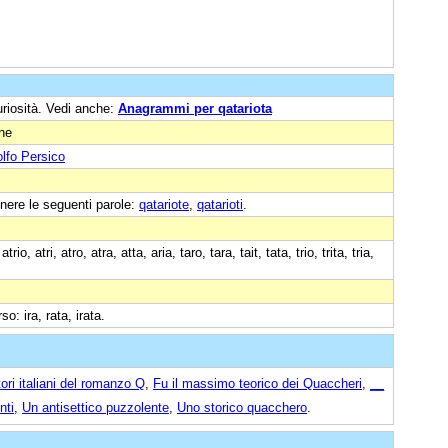
uriosità. Vedi anche:
Anagrammi per qatariota
one
olfo Persico
nere le seguenti parole:
qatariote
,
qatarioti
.
o, atri, atro, atra, atta, aria, taro, tara, tait, tata, trio, trita, tria,
rso: ira, rata, irata.
tori italiani del romanzo Q
,
Fu il massimo teorico dei Quaccheri
,
__
nti
,
Un antisettico puzzolente
,
Uno storico quacchero
.