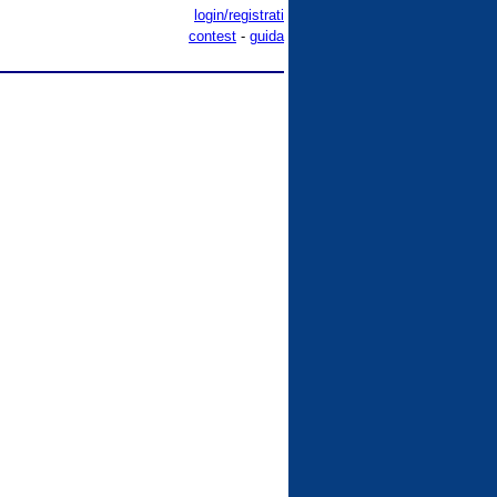
login/registrati
contest
-
guida