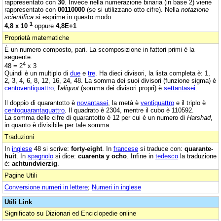
rappresentato con
30
. Invece nella numerazione binaria (in base 2) viene
rappresentato con
00110000
(se si utilizzano otto cifre). Nella
notazione
scientifica
si esprime in questo modo:
1
4,8 x 10
oppure
4,8E+1
Proprietà matematiche
È un numero composto, pari. La scomposizione in fattori primi è la
seguente:
4
48 = 2
x 3
Quindi è un multiplo di
due
e
tre
. Ha dieci divisori, la lista completa è: 1,
2, 3, 4, 6, 8, 12, 16, 24, 48. La somma dei suoi divisori (funzione sigma) è
centoventiquattro
, l'
aliquot
(somma dei divisori propri) è
settantasei
.
Il doppio di quarantotto è
novantasei
, la metà è
ventiquattro
e il triplo è
centoquarantaquattro
. Il quadrato è 2304, mentre il cubo è 110592.
La somma delle cifre di quarantotto è 12 per cui è un numero di
Harshad
,
in quanto è divisibile per tale somma.
Traduzioni
In
inglese
48 si scrive:
forty-eight
. In
francese
si traduce con:
quarante-
huit
. In
spagnolo
si dice:
cuarenta y ocho
. Infine in
tedesco
la traduzione
è:
achtundvierzig
.
Pagine Utili
Conversione numeri in lettere
;
Numeri in inglese
Utili Link
Significato su Dizionari ed Enciclopedie online