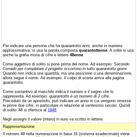
Per indicare una persona che ha quarantotto anni, anche in maniera
approssimativa, si usa la parola composta
quarantottenne
. A volte si usa
anche la grafia mista di cifre e lettere
48enne
.
Come aggettivo di solito si pone prima del nome. Ad esempio:
Secondo
Corrado per completare il progetto occorrono in tutto quarantotto giorni
.
Quando non indica una quantità, ma una posizione o una denominazione,
allora segue il nome. Ad esempio:
Il colpo di scena arriva alla pagina
quarantotto
.
Come sostantivo al maschile indica il numero e il segno che lo
rappresenta. Ad esempio:
quarantotto è un numero di 2 cifre
.
Preceduto da un apostrofo, può indicare un anno in cui vengono omesse
le prime due cifre, in particolare in relazione al ventesimo secolo. Quindi
di solito '48 si riferisce al
1948
.
Negli assegni il valore (intero) in euro va scritto in lettere.
Rappresentazione
Il numero 48 nella numerazione in base 16 (sistema esadecimale) viene