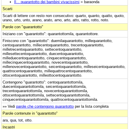
Il... quarantotto dei bambini vivacissimi
= baraonda
Scarti
Scarti di lettere con resto non consecutivo: quarto, quanto, quatto, quoto,
urano, urto, unto, arano, arato, arno, arto, atto, ratto, rotto, noto.
Parole con "quarantotto"
Iniziano con "quarantotto": quarantottomila, quarantottore.
Finiscono con "quarantotto": duemilaquarantotto, millequarantotto,
centoquarantotto, millecentoquarantotto, trecentoquarantotto,
milletrecentoquarantotto, settecentoquarantotto,
millesettecentoquarantotto, duecentoquarantotto,
milleduecentoquarantotto, cinquecentoquarantotto,
millecinquecentoquarantotto, novecentoquarantotto,
millenovecentoquarantotto, seicentoquarantotto, milleseicentoquarantotto,
quattrocentoquarantotto, millequattrocentoquarantotto,
ottocentoquarantotto, milleottocentoquarantotto.
Contengono "quarantotto": centoquarantottomila,
duecentoquarantottomila, seicentoquarantottomila,
trecentoquarantottomila, novecentoquarantottomila,
ottocentoquarantottomila, settecentoquarantottomila,
cinquecentoquarantottomila, quattrocentoquarantottomila.
»» Vedi
parole che contengono quarantotto
per la lista completa
Parole contenute in "quarantotto"
ara, qua, tot, otto.
Incastri