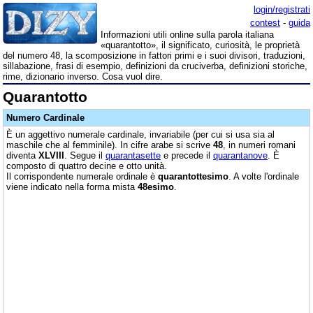
login/registrati
contest
-
guida
Informazioni utili online sulla parola italiana
«quarantotto», il significato, curiosità, le proprietà
del numero 48, la scomposizione in fattori primi e i suoi divisori, traduzioni,
sillabazione, frasi di esempio, definizioni da cruciverba, definizioni storiche,
rime, dizionario inverso. Cosa vuol dire.
Quarantotto
Numero Cardinale
È un aggettivo numerale cardinale, invariabile (per cui si usa sia al
maschile che al femminile). In cifre arabe si scrive
48
, in numeri romani
diventa
XLVIII
. Segue il
quarantasette
e precede il
quarantanove
. È
composto di quattro decine e otto unità.
Il corrispondente numerale ordinale è
quarantottesimo
. A volte l'ordinale
viene indicato nella forma mista
48esimo
.