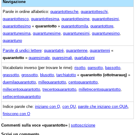
Navigazione
Parole in ordine alfabetico:
quarantottesche
,
quarantotteschi
,
quarantottesco
,
quarantottesima
,
quarantottesime
,
quarantottesimi
,
quarantottesimo
«
quarantotto
»
quarantottomila
,
quarantottore
,
quarantunesima
,
quarantunesime
,
quarantunesimi
,
quarantunesimo
,
quarantuno
Parole di undici lettere
:
quarantatré
,
quarantenne
,
quarantenni
«
quarantotto
»
quaresimale
,
quaresimali
,
quartabuoni
Vocabolario inverso (per trovare le rime):
risotto
,
pansotto
,
bassotto
,
grassotto
,
grossotto
,
blusotto
,
tarchiatotto
«
quarantotto (ottotnarauq)
»
duemilaquarantotto
,
millequarantotto
,
centoquarantotto
,
millecentoquarantotto
,
trecentoquarantotto
,
milletrecentoquarantotto
,
settecentoquarantotto
Indice parole che:
iniziano con Q
,
con QU
,
parole che iniziano con QUA
,
finiscono con O
Commenti sulla voce «quarantotto»
|
sottoscrizione
Scrivi un commento