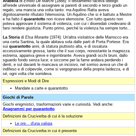
Arabella
di
Emilio De Marchi
(1888): Il testamento faceva obbligo
all'erede universale di assegnare ai parenti di secondo e terzo grado un
regalo, una mancia una volta tanto: ma Aquilino Ratta aveva
dignitosamente rifiutato l'elemosina. Un Aquilino che si è battuto a Mestre
e ha fatto il
quarantotto
non riceve elemosine. Con tutto questo non
poteva approvare il sistema di violenza, con cui i diseredati credevano di
farsi rendere giustizia. Punto primo, perché la violenza ha sempre torto...
La Storia
di
Elsa Morante
(1974): Un'altra visitatrice delle Marrocco era
una certa Santina, la quale abitava sola dalle parti di Porta Portese. Era
sui
quarantotto
anni, di statura piuttosto alta, e di ossatura
eccessivamente grossa, tanto che il suo corpo, nonostante la magrezza
estrema, appariva greve e ingombrante. Aveva grandi occhi bruni, dallo
sguardo fondo senza luce; e siccome per la fame andava perdendo i
denti, e sul davanti le mancava un incisivo, nel sorriso aveva un che di
indifeso e di colpevole, come si vergognasse della propria laidezza, e di
sé, ogni volta che sorrideva.
Espressioni e Modi di Dire
Mandate a carte e quarantotto
Giochi di Parole
Giochi enigmistici, trasformazioni varie e curiosità. Vedi anche:
Anagrammi per quarantotto
Definizioni da Cruciverba di cui è la soluzione
Le ore... d'una valigia
Definizioni da Cruciverba in cui è presente