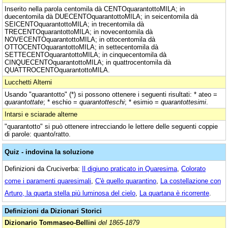
Inserito nella parola centomila dà CENTOquarantottoMILA; in
duecentomila dà DUECENTOquarantottoMILA; in seicentomila dà
SEICENTOquarantottoMILA; in trecentomila dà
TRECENTOquarantottoMILA; in novecentomila dà
NOVECENTOquarantottoMILA; in ottocentomila dà
OTTOCENTOquarantottoMILA; in settecentomila dà
SETTECENTOquarantottoMILA; in cinquecentomila dà
CINQUECENTOquarantottoMILA; in quattrocentomila dà
QUATTROCENTOquarantottoMILA.
Lucchetti Alterni
Usando "quarantotto" (*) si possono ottenere i seguenti risultati: * ateo =
quarantottate
; * eschio =
quarantotteschi
; * esimio =
quarantottesimi
.
Intarsi e sciarade alterne
"quarantotto" si può ottenere intrecciando le lettere delle seguenti coppie
di parole: quanto/ratto.
Quiz - indovina la soluzione
Definizioni da Cruciverba:
Il digiuno praticato in Quaresima
,
Colorato
come i paramenti quaresimali
,
C'è quello quarantino
,
La costellazione con
Arturo, la quarta stella più luminosa del cielo
,
La quartana è ricorrente
.
Definizioni da Dizionari Storici
Dizionario Tommaseo-Bellini
del 1865-1879