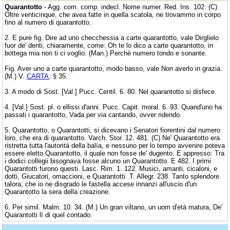
Quarantotto
- Agg. com. comp. indecl. Nome numer. Red. Ins. 102. (C)
Oltre venticinque, che avea fatte in quella scatola, ne trovammo in corpo
fino al numero di quarantotto.
2. E pure fig. Dire ad uno checchessia a carte quarantotto, vale Dirglielo
fuor de' denti, chiaramente, come: Oh te lo dico a carte quarantotto, in
bottega mia non ti ci voglio. (Man.) Perchè numero tondo e sonante.
Fig. Aver uno a carte quarantotto, modo basso, vale Non averlo in grazia.
(M.) V.
CARTA
, § 35.
3. A modo di Sost. [Val.] Pucc. Centil. 6. 80. Nel quarantotto si disfece.
4. [Val.] Sost. pl. o ellissi d'anni. Pucc. Capit. moral. 6. 93. Quand'uno ha
passati i quarantotto, Vada per via cantando, ovver ridendo.
5. Quarantotto, o Quarantotti, si dicevano i Senatori fiorentini dal numero
loro, che era di quarantotto. Varch. Stor. 12. 481. (C) Ne' Quarantotto era
ristretta tutta l'autorità della balía, e nessuno per lo tempo avvenire poteva
essere eletto Quarantotto, il quale non fosse de' dugento. E appresso: Tra
i dodici collegii bisognava fosse alcuno un Quarantotto. E 482. I primi
Quarantotti furono questi. Lasc. Rim. 1. 122. Musici, amanti, cicaloni, e
dotti, Giucatori, omaccioni, e Quarantotti. T. Allegr. 238. Tanto splendore
talora, che io ne disgrado le fastella accese innanzi all'uscio d'un
Quarantotto la sera della creazione.
6. Per simil. Malm. 10. 34. (M.) Un gran viltano, un uom d'età matura, De'
Quarantotti lì di quel contado.