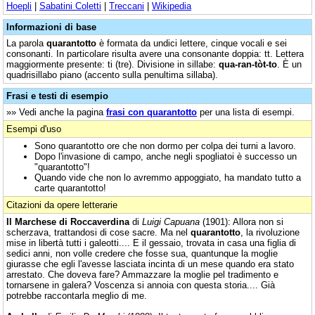
Hoepli
|
Sabatini Coletti
|
Treccani
|
Wikipedia
Informazioni di base
La parola
quarantotto
è formata da undici lettere, cinque vocali e sei
consonanti. In particolare risulta avere una consonante doppia: tt. Lettera
maggiormente presente: ti (tre). Divisione in sillabe:
qua-ran-tòt-to
. È un
quadrisillabo piano (accento sulla penultima sillaba).
Frasi e testi di esempio
»» Vedi anche la pagina
frasi con quarantotto
per una lista di esempi.
Esempi d'uso
Sono quarantotto ore che non dormo per colpa dei turni a lavoro.
Dopo l'invasione di campo, anche negli spogliatoi è successo un
"quarantotto"!
Quando vide che non lo avremmo appoggiato, ha mandato tutto a
carte quarantotto!
Citazioni da opere letterarie
Il Marchese di Roccaverdina
di
Luigi Capuana
(1901): Allora non si
scherzava, trattandosi di cose sacre. Ma nel
quarantotto
, la rivoluzione
mise in libertà tutti i galeotti.... E il gessaio, trovata in casa una figlia di
sedici anni, non volle credere che fosse sua, quantunque la moglie
giurasse che egli l'avesse lasciata incinta di un mese quando era stato
arrestato. Che doveva fare? Ammazzare la moglie pel tradimento e
tornarsene in galera? Voscenza si annoia con questa storia.... Già
potrebbe raccontarla meglio di me.