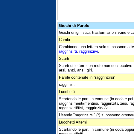
Giochi di Parole
Giochi enigmistici, trasformazioni varie e c
Cambi
Cambiando una lettera sola si possono otte
raggrinzirti
,
raggrinzirvi
.
Scarti
Scarti di lettere con resto non consecutivo: ragg
arsi, anzi, ansi, giri.
Parole contenute in "raggrinzirsi"
raggrinzi.
Lucchetti
Scartando le parti in comune (in coda e poi 
raggrinzimenti/mentirsi, raggrinzita/tarsi, ragg
raggrinzirti/tisi, raggrinzirvi/visi.
Usando "raggrinzirsi" (*) si possono ottenere 
Lucchetti Alterni
Scartando le parti in comune (in coda oppure
raggrinzirti/siti.