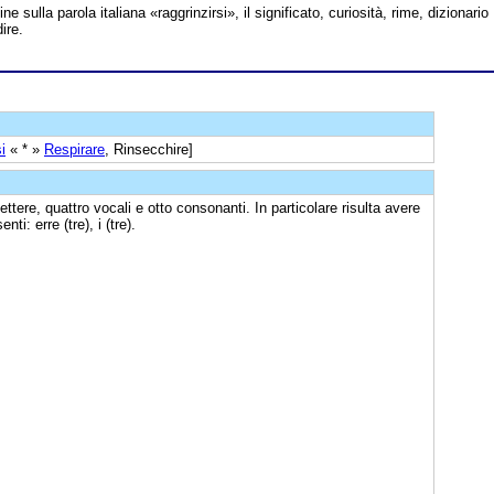
ine sulla parola italiana «raggrinzirsi», il significato, curiosità, rime, dizionario
ire.
i
« * »
Respirare
, Rinsecchire]
ttere, quattro vocali e otto consonanti. In particolare risulta avere
i: erre (tre), i (tre).